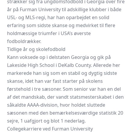
strækker sig fra ungdomsfodbold i Georgia over fire
år på Furman University til adskillige klubber i både
USL- og MLS-regi, har han oparbejdet en solid
erfaring som sidste skanse og medvirket til flere
holdmæssige triumfer i USA’s øverste
fodboldrækker.
Tidlige år og skolefodbold
Kann voksede op i delstaten Georgia og gik på
Lakeside High School i DeKalb County. Allerede her
markerede han sig som en stabil og dygtig sidste
skanse, idet han var fast starter på skolens
førstehold i tre sæsoner. Som senior var han en del
af det mandskab, der vandt statsmesterskabet i den
såkaldte AAAA-division, hvor holdet sluttede
sæsonen med den bemærkelsesværdige statistik 20
sejre, 1 uafgjort og blot 1 nederlag.
Collegekarriere ved Furman University