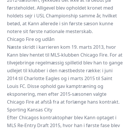
2012-sæsonen, lykkedes det ikke at få debut på
førsteholdet. Alligevel blev opholdet kronet med
holdets sejr i
USL Championship
samme år, hvilket
betød, at Kann allerede i sin første sæson kunne
notere sit første nationale mesterskab.
Chicago Fire og udlån
Næste skridt i karrieren kom 19. marts 2013, hvor
Kann blev hentet til MLS-klubben Chicago Fire. For at
tilvejebringe regelmæssig spilletid blev han to gange
udlejet til klubber i den næstbedste række: i juni
2014 til Charlotte Eagles og i marts 2015 til Saint
Louis FC. Disse ophold gav kamptræning og
eksponering, men efter 2015-sæsonen valgte
Chicago Fire at afstå fra at forlænge hans kontrakt.
Sporting Kansas City
Efter Chicagos kontraktophør blev Kann optaget i
MLS Re-Entry Draft 2015, hvor han i første fase blev