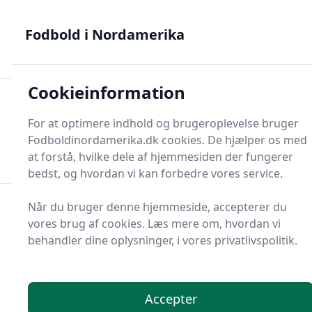
Fodbold i Nordamerika - MLS, Liga MX og NWSL - din guide
til nordamerikansk fodbold
Fodbold i Nordamerika
Cookieinformation
Fodbold i Nordame
For at optimere indhold og brugeroplevelse bruger
Menu
Fodboldinordamerika.dk cookies. De hjælper os med
Søg
Søg
at forstå, hvilke dele af hjemmesiden der fungerer
bedst, og hvordan vi kan forbedre vores service.
Når du bruger denne hjemmeside, accepterer du
vores brug af cookies. Læs mere om, hvordan vi
behandler dine oplysninger, i vores privatlivspolitik.
Accepter