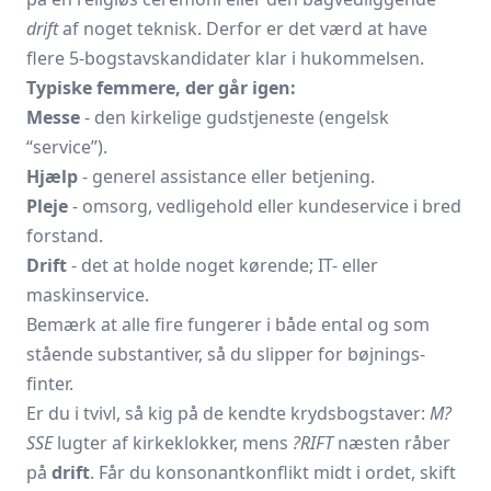
drift
af noget teknisk. Derfor er det værd at have
flere 5-bogstavs­kandidater klar i hukommelsen.
Typiske femmere, der går igen:
Messe
- den kirkelige gudstjeneste (engelsk
“service”).
Hjælp
- generel assistance eller betjening.
Pleje
- omsorg, vedligehold eller kundeservice i bred
forstand.
Drift
- det at holde noget kørende; IT- eller
maskinservice.
Bemærk at alle fire fungerer i både ental og som
stående substantiver, så du slipper for bøjnings­
finter.
Er du i tvivl, så kig på de kendte krydsbogstaver:
M?
SSE
lugter af kirkeklokker, mens
?RIFT
næsten råber
på
drift
. Får du konsonant­konflikt midt i ordet, skift