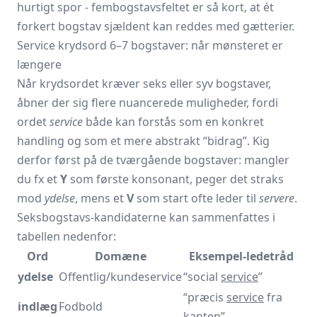
hurtigt spor - fembogstavs­feltet er så kort, at ét
forkert bogstav sjældent kan reddes med gætterier.
Service krydsord 6–7 bogstaver: når mønsteret er
længere
Når krydsordet kræver seks eller syv bogstaver,
åbner der sig flere nuancerede muligheder, fordi
ordet
service
både kan forstås som en konkret
handling og som et mere abstrakt “bidrag”. Kig
derfor først på de tværgående bogstaver: mangler
du fx et
Y
som første konsonant, peger det straks
mod
ydelse
, mens et
V
som start ofte leder til
servere
.
Seksbogstavs-kandidaterne kan sammenfattes i
tabellen nedenfor:
Ord
Domæne
Eksempel-ledetråd
ydelse
Offentlig/kundeservice
“social
service
”
“præcis
service
fra
indlæg
Fodbold
kanten”