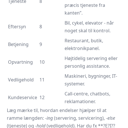
Tjeneste
8
præcis tjeneste fra
kanten”.
Bil, cykel, elevator - når
Eftersyn
8
noget skal til kontrol.
Restaurant, butik,
Betjening
9
elektronikpanel.
Højtidelig servering eller
Opvartning
10
personlig assistance.
Maskineri, bygninger, IT-
Vedligehold
11
systemer.
Call-centre, chatbots,
Kundeservice
12
reklamationer.
Læg mærke til, hvordan endelser hjælper til at
ramme længden:
-ing
(servering, servicering),
-else
(tjeneste) og
-hold
(vedligehold). Har du fx **?E?I??