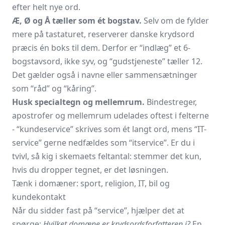
efter helt nye ord.
Æ, Ø og Å tæller som ét bogstav.
Selv om de fylder
mere på tastaturet, reserverer danske krydsord
præcis én boks til dem. Derfor er “indlæg” et 6-
bogstavsord, ikke syv, og “gudstjeneste” tæller 12.
Det gælder også i navne eller sammensætninger
som “råd” og “kåring”.
Husk specialtegn og mellemrum.
Bindestreger,
apostrofer og mellemrum udelades oftest i felterne
- “kundeservice” skrives som ét langt ord, mens “IT-
service” gerne nedfældes som “itservice”. Er du i
tvivl, så kig i skemaets feltantal: stemmer det kun,
hvis du dropper tegnet, er det løsningen.
Tænk i domæner: sport, religion, IT, bil og
kundekontakt
Når du sidder fast på “service”, hjælper det at
spørge:
Hvilket domæne er krydsordsforfatteren i?
En