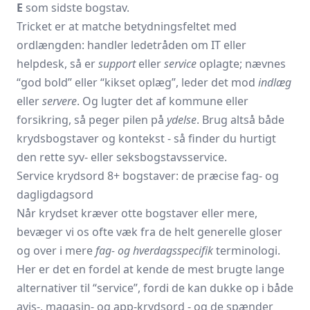
E
som sidste bogstav.
Tricket er at matche betydningsfeltet med
ordlængden: handler ledetråden om IT eller
helpdesk, så er
support
eller
service
oplagte; nævnes
“god bold” eller “kikset oplæg”, leder det mod
indlæg
eller
servere
. Og lugter det af kommune eller
forsikring, så peger pilen på
ydelse
. Brug altså både
krydsbogstaver og kontekst - så finder du hurtigt
den rette syv- eller seksbogstavsservice.
Service krydsord 8+ bogstaver: de præcise fag- og
dagligdagsord
Når krydset kræver otte bogstaver eller mere,
bevæger vi os ofte væk fra de helt generelle gloser
og over i mere
fag- og hverdagsspecifik
terminologi.
Her er det en fordel at kende de mest brugte lange
alternativer til “service”, fordi de kan dukke op i både
avis-, magasin- og app-krydsord - og de spænder