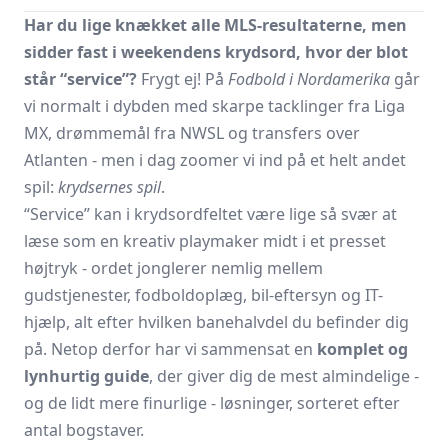
Har du lige knækket alle MLS-resultaterne, men
sidder fast i weekendens krydsord, hvor der blot
står “service”?
Frygt ej! På
Fodbold i Nordamerika
går
vi normalt i dybden med skarpe tacklinger fra Liga
MX, drømmemål fra NWSL og transfers over
Atlanten - men i dag zoomer vi ind på et helt andet
spil:
krydsernes spil
.
“Service” kan i krydsordfeltet være lige så svær at
læse som en kreativ playmaker midt i et presset
højtryk - ordet jonglerer nemlig mellem
gudstjenester, fodboldoplæg, bil-eftersyn og IT-
hjælp, alt efter hvilken banehalvdel du befinder dig
på. Netop derfor har vi sammensat en
komplet og
lynhurtig guide
, der giver dig de mest almindelige -
og de lidt mere finurlige - løsninger, sorteret efter
antal bogstaver.