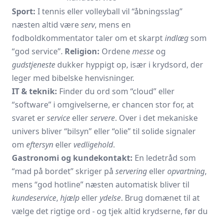
Sport:
I tennis eller volleyball vil “åbningsslag”
næsten altid være
serv
, mens en
fodboldkommentator taler om et skarpt
indlæg
som
“god service”.
Religion:
Ordene
messe
og
gudstjeneste
dukker hyppigt op, især i krydsord, der
leger med bibelske henvisninger.
IT & teknik:
Finder du ord som “cloud” eller
“software” i omgivelserne, er chancen stor for, at
svaret er
service
eller
servere
. Over i det mekaniske
univers bliver “bilsyn” eller “olie” til solide signaler
om
eftersyn
eller
vedligehold
.
Gastronomi og kundekontakt:
En ledetråd som
“mad på bordet” skriger på
servering
eller
opvartning
,
mens “god hotline” næsten automatisk bliver til
kundeservice
,
hjælp
eller
ydelse
. Brug domænet til at
vælge det rigtige ord - og tjek altid krydserne, før du