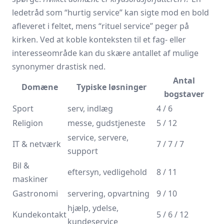
ledetråd som “hurtig service” kan sigte mod en bold
afleveret i feltet, mens “rituel service” peger på
kirken. Ved at koble konteksten til et fag- eller
interesseområde kan du skære antallet af mulige
synonymer drastisk ned.
Antal
Domæne
Typiske løsninger
bogstaver
Sport
serv, indlæg
4 / 6
Religion
messe, gudstjeneste
5 / 12
service, servere,
IT & netværk
7 / 7 / 7
support
Bil &
eftersyn, vedligehold
8 / 11
maskiner
Gastronomi
servering, opvartning
9 / 10
hjælp, ydelse,
Kundekontakt
5 / 6 / 12
kundeservice