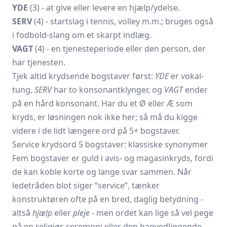
YDE
(3) - at give eller levere en hjælp/ydelse.
SERV
(4) - startslag i tennis, volley m.m.; bruges også
i fodbold-slang om et skarpt indlæg.
VAGT
(4) - en tjenesteperiode eller den person, der
har tjenesten.
Tjek altid krydsende bogstaver først:
YDE
er vokal-
tung,
SERV
har to konsonantklynger, og
VAGT
ender
på en hård konsonant. Har du et Ø eller Æ som
kryds, er løsningen nok ikke her; så må du kigge
videre i de lidt længere ord på 5+ bogstaver.
Service krydsord 5 bogstaver: klassiske synonymer
Fem bogstaver er guld i avis- og magasin­kryds, fordi
de kan koble korte og lange svar sammen. Når
ledetråden blot siger “service”, tænker
konstruktøren ofte på en bred, daglig betydning -
altså
hjælp
eller
pleje
- men ordet kan lige så vel pege
på en religiøs ceremoni eller den bagved­liggende