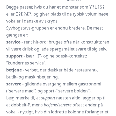
Begge passer, hvis du har et mønster som
Y?L?S?
eller
, og giver plads til de typisk voluminøse
I?D?Æ?
vokaler i danske aviskryds.
Syvbogstavs-gruppen er endnu bredere. De mest
gængse er:
service
- rent hit-ord; bruges ofte når konstruktøren
vil være drilsk og lade spørgsmålet svare til sig selv.
support
- især i IT- og helpdesk-kontekst:
“kundernes
service
”.
betjene
- verbet, der dækker både restaurant-,
butik- og maskinbetjening.
servere
- glidende overgang mellem gastronomi
(“servere mad”) og sport (“servere bolden”).
Læg mærke til, at
support
næsten altid lægger op til
et dobbelt-P, mens
betjene
/
servere
oftest ender på
vokal - nyttigt, hvis din lodrette kolonne forlanger et