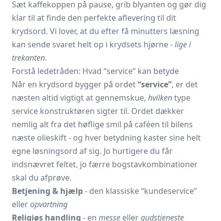
Sæt kaffekoppen på pause, grib blyanten og gør dig
klar til at finde den perfekte aflevering til dit
krydsord. Vi lover, at du efter få minutters læsning
kan sende svaret helt op i krydsets hjørne -
lige i
trekanten
.
Forstå ledetråden: Hvad “service” kan betyde
Når en krydsord bygger på ordet
“service”
, er det
næsten altid vigtigt at gennemskue,
hvilken
type
service konstruktøren sigter til. Ordet dækker
nemlig alt fra det høflige smil på caféen til bilens
næste olieskift - og hver betydning kaster sine helt
egne løsningsord af sig. Jo hurtigere du får
indsnævret feltet, jo færre bogstavkombinationer
skal du afprøve.
Betjening & hjælp
- den klassiske “kunde­service”
eller
opvartning
Religiøs handling
- en
messe
eller
gudstjeneste