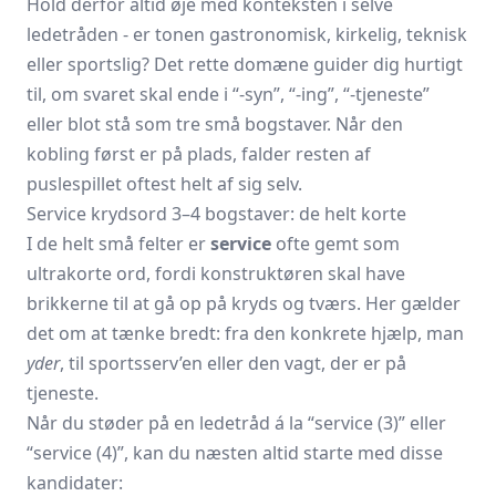
Hold derfor altid øje med konteksten i selve
ledetråden - er tonen gastronomisk, kirkelig, teknisk
eller sportslig? Det rette domæne guider dig hurtigt
til, om svaret skal ende i “-syn”, “-ing”, “-tjeneste”
eller blot stå som tre små bogstaver. Når den
kobling først er på plads, falder resten af
puslespillet oftest helt af sig selv.
Service krydsord 3–4 bogstaver: de helt korte
I de helt små felter er
service
ofte gemt som
ultrakorte ord, fordi konstruktøren skal have
brikkerne til at gå op på kryds og tværs. Her gælder
det om at tænke bredt: fra den konkrete hjælp, man
yder
, til sportsserv’en eller den vagt, der er på
tjeneste.
Når du støder på en ledetråd á la “service (3)” eller
“service (4)”, kan du næsten altid starte med disse
kandidater: