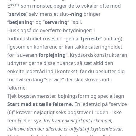
E??** som mønster, peger de to vokaler ofte mod
“
service
” selv, mens et slut-
-ning
bringer
“
betjening
” og “
servering
” i spil.
Husk også de overførte betydninger: i
fodboldstudiet roses en “genial
tjeneste
” (indlæg),
ligesom en konferencier kan takke cateringholdet
for “suveræn
forplejning
”. Krydsordskonstruktøren
udnytter gerne disse nuancer, så sæt altid den
enkelte ledetråd ind i kontekst, før du beslutter dig
for hvilken lang “service” der skal skrives ind i
felterne.
Tjek bogstavmønster, bøjningsform og specialtegn
Start med at tælle felterne.
En ledetråd på “service
(6)” kræver nøjagtigt seks bogstaver i ruden - ikke
fem ½ eller syv.
Tæl hver enkelt firkant i skemaet,
inklusive dem der allerede er udfyldt af krydsende svar
.