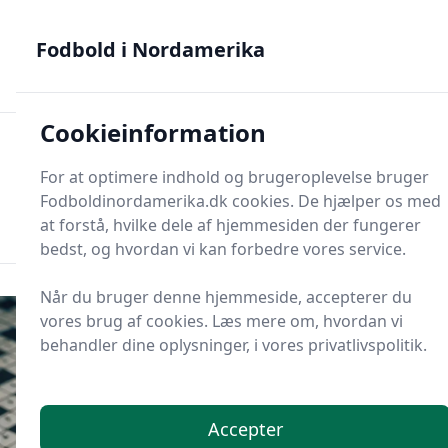
Fodbold i Nordamerika - MLS, Liga MX og NWSL - din guide
til nordamerikansk fodbold
Fodbold i Nordamerika
Cookieinformation
Fodbold i Nordame
For at optimere indhold og brugeroplevelse bruger
Menu
Fodboldinordamerika.dk cookies. De hjælper os med
Søg
Søg
at forstå, hvilke dele af hjemmesiden der fungerer
bedst, og hvordan vi kan forbedre vores service.
Når du bruger denne hjemmeside, accepterer du
vores brug af cookies. Læs mere om, hvordan vi
behandler dine oplysninger, i vores privatlivspolitik.
Accepter