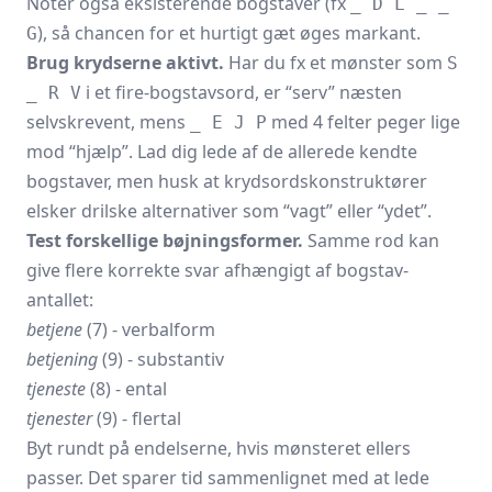
Notér også eksisterende bogstaver (fx
_ D L _ _
), så chancen for et hurtigt gæt øges markant.
G
Brug krydserne aktivt.
Har du fx et mønster som
S
i et fire-bogstavsord, er “serv” næsten
_ R V
selvskrevent, mens
med 4 felter peger lige
_ E J P
mod “hjælp”. Lad dig lede af de allerede kendte
bogstaver, men husk at krydsordskonstruktører
elsker drilske alternativer som “vagt” eller “ydet”.
Test forskellige bøjningsformer.
Samme rod kan
give flere korrekte svar afhængigt af bogstav­
antallet:
betjene
(7) - verbalform
betjening
(9) - substantiv
tjeneste
(8) - ental
tjenester
(9) - flertal
Byt rundt på endelserne, hvis mønsteret ellers
passer. Det sparer tid sammenlignet med at lede