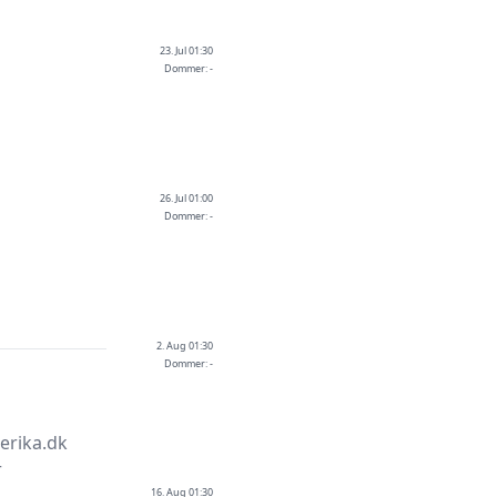
23. Jul 01:30
Dommer: -
26. Jul 01:00
Dommer: -
2. Aug 01:30
Dommer: -
erika.dk
r
16. Aug 01:30