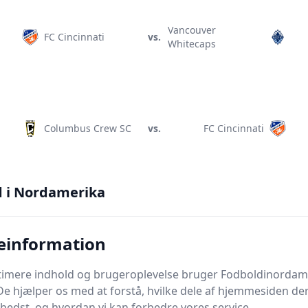
Vancouver
FC Cincinnati
vs.
Whitecaps
Columbus Crew SC
vs.
FC Cincinnati
d i Nordamerika
San Jose
FC Cincinnati
vs.
Earthquakes
einformation
ptimere indhold og brugeroplevelse bruger Fodboldinordam
De hjælper os med at forstå, hvilke dele af hjemmesiden de
bedst, og hvordan vi kan forbedre vores service.