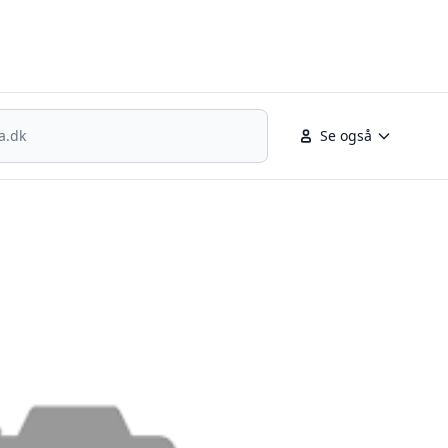
nsk fodbold
Se også