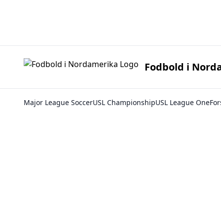
Fodbold i 
Fodbold i Nord
Major League Soccer
USL Championship
USL League One
For