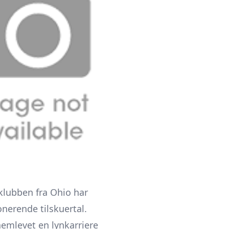
 klubben fra Ohio har
onerende tilskuertal.
nemlevet en lynkarriere