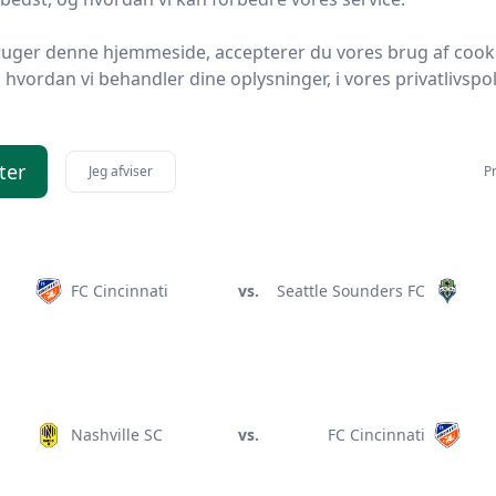
Orlando City SC
vs.
FC Cincinnati
ruger denne hjemmeside, accepterer du vores brug af cook
hvordan vi behandler dine oplysninger, i vores privatlivspoli
FC Cincinnati
vs.
New York City FC
ter
Jeg afviser
Pr
FC Cincinnati
vs.
Seattle Sounders FC
Nashville SC
vs.
FC Cincinnati