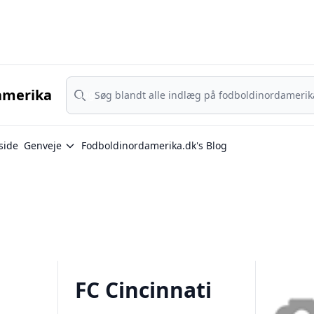
Nordamerika - MLS, Liga MX og NWSL - din guide til nordamerika
Søg
amerika
Søg
side
Genveje
Fodboldinordamerika.dk's Blog
FC Cincinnati