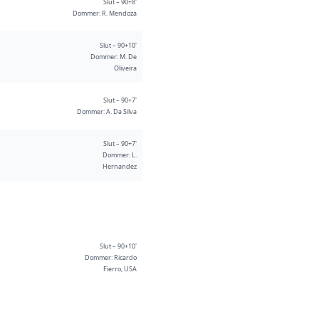
Slut – 90+8'
Dommer: R. Mendoza
Slut – 90+10'
Dommer: M. De
Oliveira
Slut – 90+7'
Dommer: A. Da Silva
Slut – 90+7'
Dommer: L.
Hernandez
Slut – 90+10'
Dommer: Ricardo
Fierro, USA