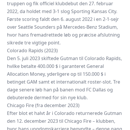
truppen og fik officiel klubdebut den 27. februar
2022, da holdet med 3-1 slog Sporting Kansas City.
Første scoring faldt den 6. august 2022 i en 2-1-sejr
over Seattle Sounders på Mercedes-Benz Stadium,
hvor hans fremadrettede løb og præcise afslutning
sikrede tre vigtige point.
Colorado Rapids (2023)
Den 5. juli 2023 skiftede Gutman til Colorado Rapids,
hvilke betalte 400.000 $ i garanteret General
Allocation Money, yderligere op til 150.000 $ i
betinget GAM samt et internationalt roster-slot. Tre
dage senere løb han på banen mod
FC Dallas
og
debuterede dermed for sin nye klub.
Chicago Fire (fra december 2023)
Efter blot et halvt år i Colorado returnerede Gutman
den 12. december 2023 til Chicago Fire – klubben,
hvor hans ungdomskarriere begyndte – denne gang