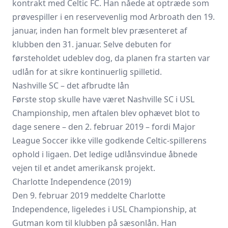
kontrakt med Celtic FC. Han nåede at optræde som
prøvespiller i en reservevenlig mod Arbroath den 19.
januar, inden han formelt blev præsenteret af
klubben den 31. januar. Selve debuten for
førsteholdet udeblev dog, da planen fra starten var
udlån for at sikre kontinuerlig spilletid.
Nashville SC – det afbrudte lån
Første stop skulle have været
Nashville SC
i USL
Championship, men aftalen blev ophævet blot to
dage senere – den 2. februar 2019 – fordi
Major
League Soccer
ikke ville godkende Celtic-spillerens
ophold i ligaen. Det ledige udlånsvindue åbnede
vejen til et andet amerikansk projekt.
Charlotte Independence (2019)
Den 9. februar 2019 meddelte Charlotte
Independence, ligeledes i USL Championship, at
Gutman kom til klubben på sæsonlån. Han