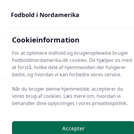
Fodbold i Nordamerika - MLS, Liga MX og NWSL - din guide
til nordamerikansk fodbold
Fodbold i Nordamerika
Cookieinformation
Fodbold i Nordame
For at optimere indhold og brugeroplevelse bruger
Menu
Fodboldinordamerika.dk cookies. De hjælper os med
Søg
Søg
at forstå, hvilke dele af hjemmesiden der fungerer
bedst, og hvordan vi kan forbedre vores service.
Når du bruger denne hjemmeside, accepterer du
vores brug af cookies. Læs mere om, hvordan vi
behandler dine oplysninger, i vores privatlivspolitik.
Accepter