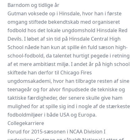
Barndom og tidlige år
Gutman voksede op i Hinsdale, hvor han i første
omgang stiftede bekendtskab med organiseret
fodbold hos det lokale ungdomshold Hinsdale Red
Devils. I løbet af sin tid på Hinsdale Central High
School nåede han kun at spille én fuld sæson high-
school-fodbold, da talentet hurtigt pegede i retning
af et mere ambitiøst miljø. I andet år på high school
skiftede han derfor til Chicago Fires
ungdomsakademi, hvor han tilbragte resten af sine
teenageår og for alvor finpudsede de tekniske og
taktiske færdigheder, der senere skulle give ham
mulighed for at spille sig ind i nogle af de stærkeste
fodboldmiljøer i både USA og Europa.
Collegekarriere
Forud for 2015-sæsonen i NCAA Division I