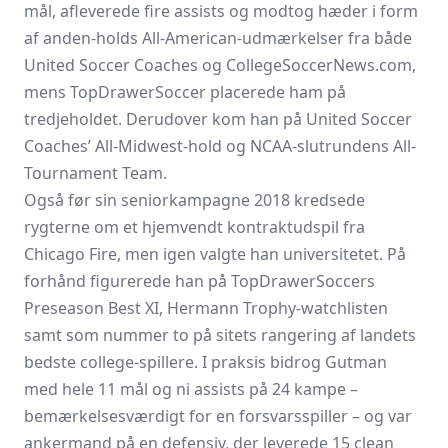
mål, afleverede fire assists og modtog hæder i form
af anden-holds All-American-udmærkelser fra både
United Soccer Coaches og CollegeSoccerNews.com,
mens TopDrawerSoccer placerede ham på
tredjeholdet. Derudover kom han på United Soccer
Coaches’ All-Midwest-hold og NCAA-slutrundens All-
Tournament Team.
Også før sin seniorkampagne 2018 kredsede
rygterne om et hjemvendt kontraktudspil fra
Chicago Fire, men igen valgte han universitetet. På
forhånd figurerede han på TopDrawerSoccers
Preseason Best XI, Hermann Trophy-watchlisten
samt som nummer to på sitets rangering af landets
bedste college-spillere. I praksis bidrog Gutman
med hele 11 mål og ni assists på 24 kampe –
bemærkelsesværdigt for en forsvarsspiller – og var
ankermand på en defensiv, der leverede 15 clean