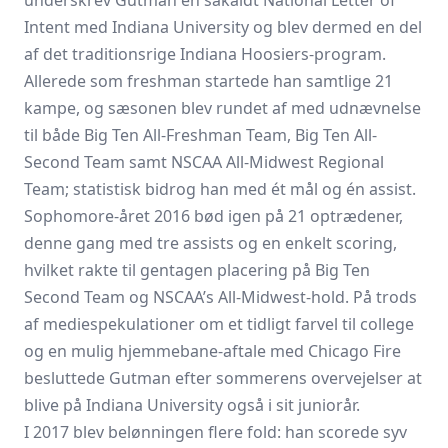
underskrev Gutman en såkaldt National Letter of
Intent med Indiana University og blev dermed en del
af det traditionsrige Indiana Hoosiers-program.
Allerede som freshman startede han samtlige 21
kampe, og sæsonen blev rundet af med udnævnelse
til både Big Ten All-Freshman Team, Big Ten All-
Second Team samt NSCAA All-Midwest Regional
Team; statistisk bidrog han med ét mål og én assist.
Sophomore-året 2016 bød igen på 21 optrædener,
denne gang med tre assists og en enkelt scoring,
hvilket rakte til gentagen placering på Big Ten
Second Team og NSCAA’s All-Midwest-hold. På trods
af mediespekulationer om et tidligt farvel til college
og en mulig hjemmebane-aftale med Chicago Fire
besluttede Gutman efter sommerens overvejelser at
blive på Indiana University også i sit juniorår.
I 2017 blev belønningen flere fold: han scorede syv