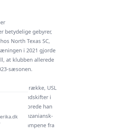
ter
 betydelige gebyrer,
 hos North Texas SC,
træningen i 2021 gjorde
l, at klubben allerede
2023-sæsonen.
damerikanske række, USL
nen som indskifter i
er senere scorede han
den unge tanzaniansk-
erika.dk
r
at påvirke kampene fra