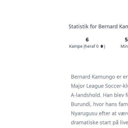
Statistik for Bernard Ka
6
5
Kampe (heraf 0 ⬆️)
Min
Bernard Kamungo er en o
Major League Soccer-k
A-landshold. Han blev f
Burundi, hvor hans fami
Nyarugusu efter at vær
dramatiske start på live