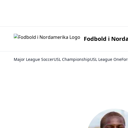
Fodbold i 
Fodbold i Nord
Major League Soccer
USL Championship
USL League One
For