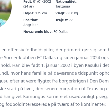
Født:
01/01-2002
Nationalitet:
(24 år)
Tanzania
Højde:
175 cm
Vægt:
68.0 kg
Position:
Trøje #:
77
Angriber
Nuværende klub:
FC Dallas
n offensiv fodboldspiller, der primært gør sig som h
e Soccer-klubben FC Dallas og siden januar 2024 også
old. Han blev født 1. januar 2002 i byen Kasulu i det
ndi, hvor hans familie på daværende tidspunkt ophol
gusu efter at være flygtet fra borgerkrigen i Den De
e start på livet, den senere migration til Texas og en
ld har givet Kamungos karriere et usædvanligt præg,
g fodboldinteresserede på tværs af to kontinenter.