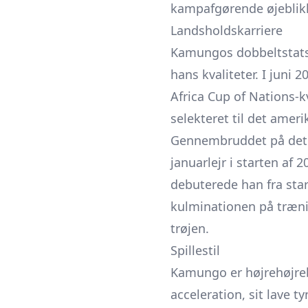
kampafgørende øjeblik
Landsholdskarriere
Kamungos dobbeltstatsb
hans kvaliteter. I juni 
Africa Cup of Nations-k
selekteret til det ame
Gennembruddet på det a
januarlejr i starten af 
debuterede han fra sta
kulminationen på træni
trøjen.
Spillestil
Kamungo er højrehøjreb
acceleration, sit lave 