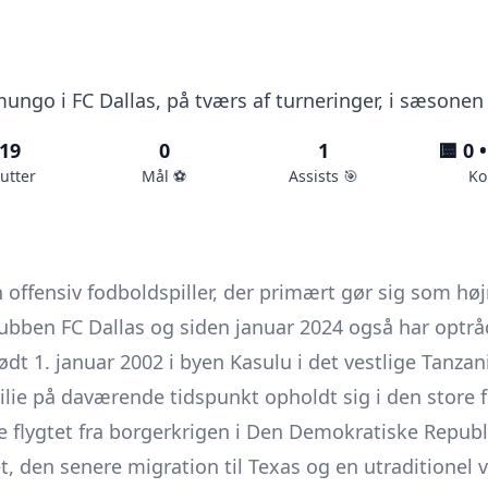
mungo i FC Dallas, på tværs af turneringer, i sæsonen
19
0
1
🟨 0 •
utter
Mål ⚽️
Assists 🎯
Ko
ffensiv fodboldspiller, der primært gør sig som højr
lubben
FC Dallas
og siden januar 2024 også har optrå
ødt 1. januar 2002 i byen Kasulu i det vestlige Tanzan
lie på daværende tidspunkt opholdt sig i den store f
e flygtet fra borgerkrigen i Den Demokratiske Repub
t, den senere migration til Texas og en utraditionel v