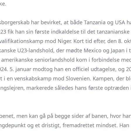
ke.
orgerskab har bevirket, at både Tanzania og USA har
2023 fik han sin første indkaldelse til det tanzanianske
valifikationskamp mod Niger. Kort tid efter, den 8. o
rikanske U23-landshold, der mødte Mexico og Japan i
merikanske seniorlandshold kom i forbindelse med 
2024. 5. januar modtog han en officiel udtagelse, og 2
rt i en venskabskamp mod Slovenien. Kampen, der bl
ngslejren, markerede således hans første optræden i
enet, men kan gå på begge sider af banen, hvor han
tyngdepunkt og et dristigt, fremadrettet mindset. Han