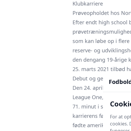
Klubkarriere
Prøveopholdet hos Nor
Efter endt high school 
prøvetræningsmulighede
som kan løbe op i flere
reserve- og udviklingsho
den dengang 19-årige ka
25. marts 2021 tilbød 
Debut og gennembrud 
Fodbol
Den 24. april 2021 fik 
League One, i åbningsk
Cooki
71. minut i stedet for
karrierens første profe
For at o
cookies. 
fødte amerikaner gjord
fungerer 