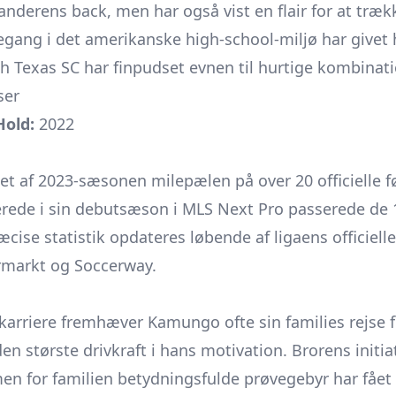
erens back, men har også vist en flair for at trækk
legang i det amerikanske high-school-miljø har givet
h Texas SC har finpudset evnen til hurtige kombinat
ser
Hold:
2022
t af 2023-sæsonen milepælen på over 20 officielle 
lerede i sin debutsæson i MLS Next Pro passerede de
cise statistik opdateres løbende af ligaens officiell
rmarkt og Soccerway.
 karriere fremhæver Kamungo ofte sin families rejse
den største drivkraft i hans motivation. Brorens initiat
en for familien betydningsfulde prøvegebyr har fået 