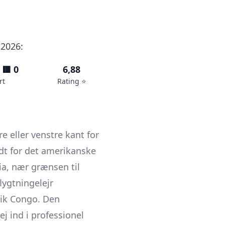
 2026:
 🟥 0
6,88
rt
Rating ⭐️
e eller venstre kant for
dt for det amerikanske
ia, nær grænsen til
lygtningelejr
lik Congo. Den
ej ind i professionel