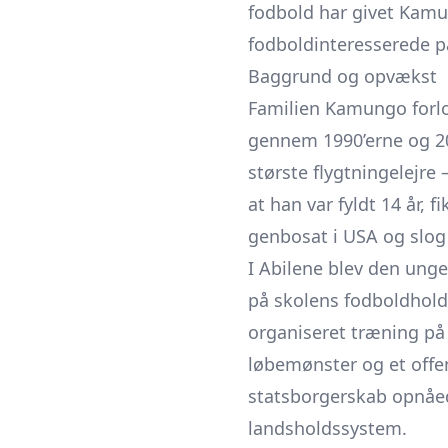
fodbold har givet Kamu
fodboldinteresserede på
Baggrund og opvækst
Familien Kamungo forlo
gennem 1990’erne og 200
største flygtningelejre
at han var fyldt 14 år, 
genbosat i USA og slog s
I Abilene blev den unge
på skolens fodboldhold,
organiseret træning på
løbemønster og et offen
statsborgerskab opnåed
landsholdssystem.