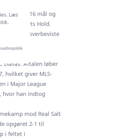
atistikker: 16 mål og
ies. Læs
tik.
 ligaens Årets Hold.
pillestil, overbeviste
ivatlivspolitik
 Dallas. Aftalen løber
, hvilket giver MLS-
en i
Major League
, hvor han indtog
hjemmekamp mod
Real Salt
e opgøret 2-1 til
i feltet i