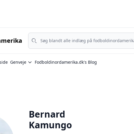
Nordamerika - MLS, Liga MX og NWSL - din guide til nordamerika
Søg
amerika
Søg
side
Genveje
Fodboldinordamerika.dk's Blog
Bernard
Kamungo