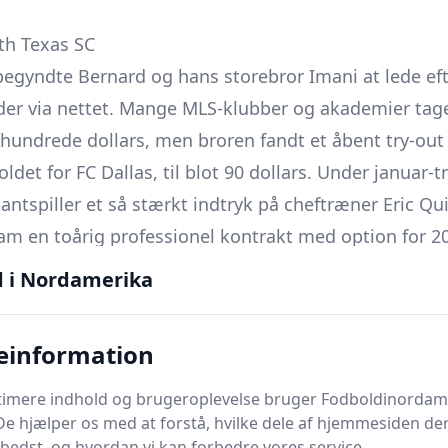
th Texas SC
begyndte Bernard og hans storebror Imani at lede ef
r via nettet. Mange MLS-klubber og akademier tager
 hundrede dollars, men broren fandt et åbent try-out
ldet for FC Dallas, til blot 90 dollars. Under januar-
ntspiller et så stærkt indtryk på cheftræner Eric Quil
ham en toårig professionel kontrakt med option for 
i USL League One
d i Nordamerika
Kamungo sin officielle debut i den tredjebedste nor
ampen mod Fort Lauderdale CF. Han blev sendt på ba
einformation
 sin holdkammerat Hope Avayevu, og blot otte minutt
ssionelle mål. North Texas SC vandt opgøret 4-2, og 
ptimere indhold og brugeroplevelse bruger Fodboldinordam
De hjælper os med at forstå, hvilke dele af hjemmesiden de
e sig straks bemærket som en spiller med evnen til 
bedst, og hvordan vi kan forbedre vores service.