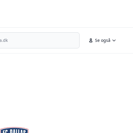
nsk fodbold
Se også