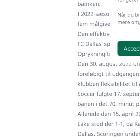
bænken.
I 2022-sæsonen, nu i de
Når du b
mere om, 
fem målgivende afleveri
Den effektive produkti
FC Dallas’ sportslige l
Accep
Oprykning til FC Dallas
Den 30. august 2022 un
foreløbigt til udgangen
klubben fleksibilitet ti
Soccer
fulgte 17. septe
banen i det 70. minut p
Allerede den 15. april
Lake
stod der 1-1, da K
Dallas. Scoringen under