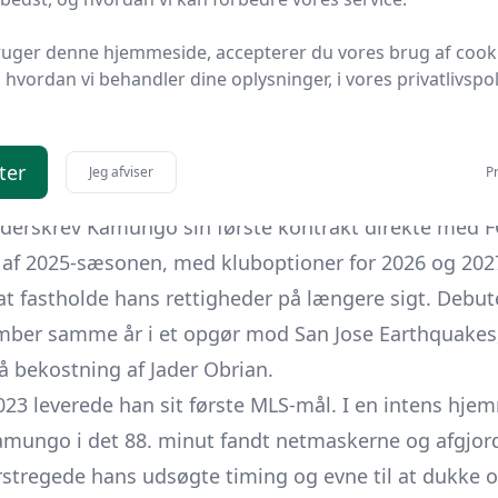
n nystiftede MLS Next Pro-liga, eksploderede hans st
ruger denne hjemmeside, accepterer du vores brug af cook
hvordan vi behandler dine oplysninger, i vores privatlivspoli
nger i 24 kampe var nok til at sikre ham en plads på
on, kombineret med høj arbejdsmoral og en dynamisk s
edelse om, at han kunne bidrage på førsteholdet.
ter
Jeg afviser
Pr
derskrev Kamungo sin første kontrakt direkte med FC
 af 2025-sæsonen, med kluboptioner for 2026 og 2027
l at fastholde hans rettigheder på længere sigt. Debut
mber samme år i et opgør mod San Jose Earthquakes
å bekostning af Jader Obrian.
 2023 leverede han sit første MLS-mål. I en intens 
amungo i det 88. minut fandt netmaskerne og afgjord
stregede hans udsøgte timing og evne til at dukke op 