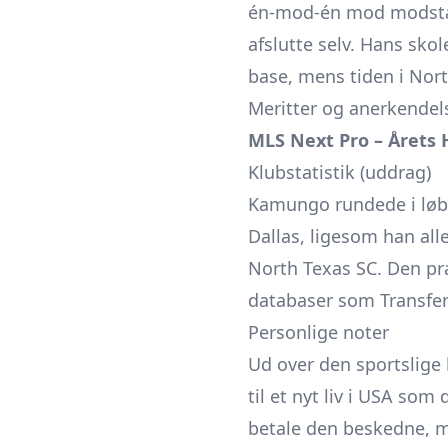
én-mod-én mod modstand
afslutte selv. Hans sko
base, mens tiden i Nort
Meritter og anerkendel
MLS Next Pro – Årets 
Klubstatistik (uddrag)
Kamungo rundede i løbe
Dallas, ligesom han al
North Texas SC. Den præ
databaser som Transfe
Personlige noter
Ud over den sportslige
til et nyt liv i USA som 
betale den beskedne, m