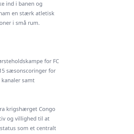
e ind i banen og
 ham en stærk atletisk
ioner i små rum.
førsteholdskampe for FC
 15 sæsonscoringer for
e kanaler samt
 fra krigshærget Congo
iv og villighed til at
status som et centralt