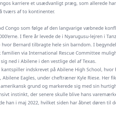
ngos karriere et usædvanligt præg, som allerede ha
 tværs af to kontinenter.
d Congo som følge af den langvarige væbnede konflik
0’erne. I flere år levede de i Nyarugusu-lejren i Tanz
 – hvor Bernard tilbragte hele sin barndom. I begyndel
fik familien via International Rescue Committee muligh
ig ned i Abilene i den vestlige del af Texas.
 kantspiller indskrevet på Abilene High School, hvor 
 Abilene Eagles, under cheftræner Kyle Riese. Her fik
 amerikansk grund og markerede sig med sin hurtighe
sivt instinkt, der senere skulle blive hans varemær
e han i maj 2022, hvilket siden har åbnet døren til 