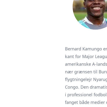
Bernard Kamungo er e
kant for Major Leagu
amerikanske A-landsh
nær grænsen til Buru
flygtningelejr Nyaru
Congo. Den dramatisk
i professionel fodbo
fanget både medier o