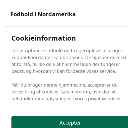
Fodbold i Nordamerika - MLS, Liga MX og NWSL - din guide
til nordamerikansk fodbold
Fodbold i Nordamerika
Cookieinformation
Fodbold i Nordame
For at optimere indhold og brugeroplevelse bruger
Menu
Fodboldinordamerika.dk cookies. De hjælper os med
Søg
Søg
at forstå, hvilke dele af hjemmesiden der fungerer
bedst, og hvordan vi kan forbedre vores service.
Når du bruger denne hjemmeside, accepterer du
vores brug af cookies. Læs mere om, hvordan vi
behandler dine oplysninger, i vores privatlivspolitik.
Accepter