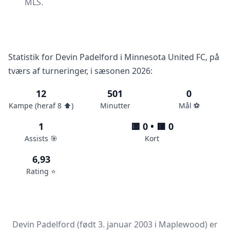
MLS.
Statistik for Devin Padelford i Minnesota United FC, på
tværs af turneringer, i sæsonen 2026:
12
501
0
Kampe (heraf 8 ⬆️)
Minutter
Mål ⚽️
1
🟨 0 • 🟥 0
Assists 🎯
Kort
6,93
Rating ⭐️
Devin Padelford (født 3. januar 2003 i Maplewood) er