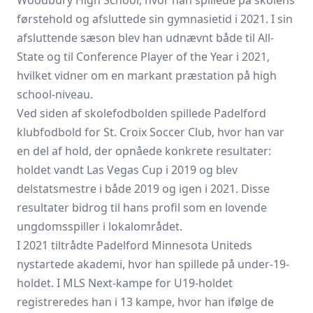
Woodbury High School, hvor han spillede på skolens
førstehold og afsluttede sin gymnasietid i 2021. I sin
afsluttende sæson blev han udnævnt både til All-
State og til Conference Player of the Year i 2021,
hvilket vidner om en markant præstation på high
school-niveau.
Ved siden af skolefodbolden spillede Padelford
klubfodbold for St. Croix Soccer Club, hvor han var
en del af hold, der opnåede konkrete resultater:
holdet vandt Las Vegas Cup i 2019 og blev
delstatsmestre i både 2019 og igen i 2021. Disse
resultater bidrog til hans profil som en lovende
ungdomsspiller i lokalområdet.
I 2021 tiltrådte Padelford Minnesota Uniteds
nystartede akademi, hvor han spillede på under-19-
holdet. I MLS Next-kampe for U19-holdet
registreredes han i 13 kampe, hvor han ifølge de