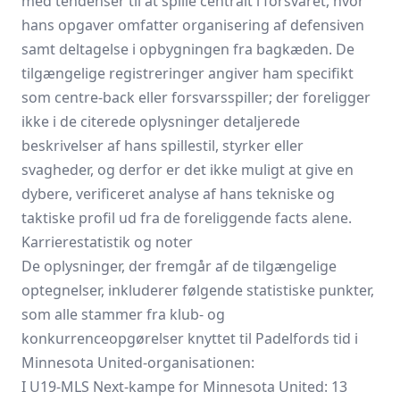
med tendenser til at spille centralt i forsvaret, hvor
hans opgaver omfatter organisering af defensiven
samt deltagelse i opbygningen fra bagkæden. De
tilgængelige registreringer angiver ham specifikt
som centre-back eller forsvarsspiller; der foreligger
ikke i de citerede oplysninger detaljerede
beskrivelser af hans spillestil, styrker eller
svagheder, og derfor er det ikke muligt at give en
dybere, verificeret analyse af hans tekniske og
taktiske profil ud fra de foreliggende facts alene.
Karrierestatistik og noter
De oplysninger, der fremgår af de tilgængelige
optegnelser, inkluderer følgende statistiske punkter,
som alle stammer fra klub- og
konkurrenceopgørelser knyttet til Padelfords tid i
Minnesota United-organisationen:
I U19-MLS Next-kampe for Minnesota United: 13