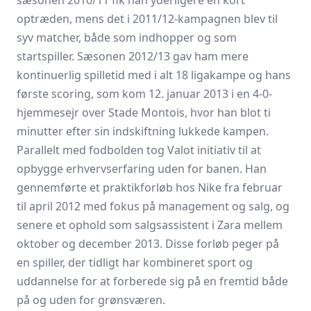
sæsonen 2010/11 fik han yderligere én kort
optræden, mens det i 2011/12-kampagnen blev til
syv matcher, både som indhopper og som
startspiller. Sæsonen 2012/13 gav ham mere
kontinuerlig spilletid med i alt 18 ligakampe og hans
første scoring, som kom 12. januar 2013 i en 4-0-
hjemmesejr over Stade Montois, hvor han blot ti
minutter efter sin indskiftning lukkede kampen.
Parallelt med fodbolden tog Valot initiativ til at
opbygge erhvervserfaring uden for banen. Han
gennemførte et praktikforløb hos Nike fra februar
til april 2012 med fokus på management og salg, og
senere et ophold som salgsassistent i Zara mellem
oktober og december 2013. Disse forløb peger på
en spiller, der tidligt har kombineret sport og
uddannelse for at forberede sig på en fremtid både
på og uden for grønsværen.