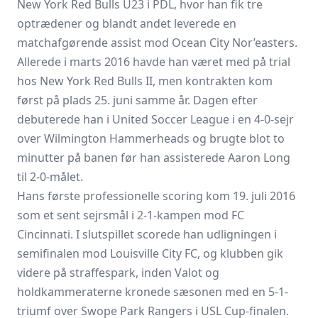
New York Red Bulls U23 i PDL, hvor han fik tre
optrædener og blandt andet leverede en
matchafgørende assist mod Ocean City Nor’easters.
Allerede i marts 2016 havde han været med på trial
hos New York Red Bulls II, men kontrakten kom
først på plads 25. juni samme år. Dagen efter
debuterede han i United Soccer League i en 4-0-sejr
over Wilmington Hammerheads og brugte blot to
minutter på banen før han assisterede Aaron Long
til 2-0-målet.
Hans første professionelle scoring kom 19. juli 2016
som et sent sejrsmål i 2-1-kampen mod FC
Cincinnati. I slutspillet scorede han udligningen i
semifinalen mod Louisville City FC, og klubben gik
videre på straffespark, inden Valot og
holdkammeraterne kronede sæsonen med en 5-1-
triumf over Swope Park Rangers i USL Cup-finalen.