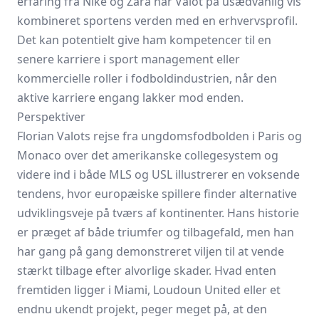
erfaring fra Nike og Zara har Valot på usædvanlig vis
kombineret sportens verden med en erhvervsprofil.
Det kan potentielt give ham kompetencer til en
senere karriere i sport management eller
kommercielle roller i fodboldindustrien, når den
aktive karriere engang lakker mod enden.
Perspektiver
Florian Valots rejse fra ungdomsfodbolden i Paris og
Monaco over det amerikanske collegesystem og
videre ind i både MLS og USL illustrerer en voksende
tendens, hvor europæiske spillere finder alternative
udviklingsveje på tværs af kontinenter. Hans historie
er præget af både triumfer og tilbagefald, men han
har gang på gang demonstreret viljen til at vende
stærkt tilbage efter alvorlige skader. Hvad enten
fremtiden ligger i Miami, Loudoun United eller et
endnu ukendt projekt, peger meget på, at den