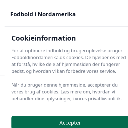
Fodbold i Nordamerika - MLS, Liga MX og NWSL - din guide
til nordamerikansk fodbold
Fodbold i Nordamerika
Cookieinformation
Fodbold i Nordame
For at optimere indhold og brugeroplevelse bruger
Menu
Fodboldinordamerika.dk cookies. De hjælper os med
Søg
Søg
at forstå, hvilke dele af hjemmesiden der fungerer
bedst, og hvordan vi kan forbedre vores service.
Når du bruger denne hjemmeside, accepterer du
vores brug af cookies. Læs mere om, hvordan vi
behandler dine oplysninger, i vores privatlivspolitik.
Accepter