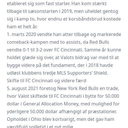
etableret sig som fast starter. Han kom stærkt
tilbage til sæsonstarten i 2019, men uheldet gentog
sig i kamp to, hvor endnu et korsbåndsbrud kostede
ham et helt år.
1. marts 2020 vendte han atter tilbage og markerede
comeback-kampen med to assists, da Red Bulls
vendte 0-1 til 3-2 over FC Cincinnati. Samme år kunne
holdet glæde sig over, at Valots bidrag var med til at
bygge videre på det fundament, der i 2018 havde
udløst klubbens tredje MLS Supporters’ Shield.
Skifte til FC Cincinnati og videre færd
5. august 2021 foretog New York Red Bulls en trade,
hvor Valot skiftede til
FC Cincinnati
i bytte for 50.000
dollar i General Allocation Money, med mulighed for
yderligere 50.000 dollar afhængigt af præstationer.
Opholdet i Ohio blev kortvarigt, men det gav ham
værdifuld spilletid i et nyt miljø.