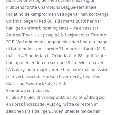
Bulls vandt 3-1 og dermed kvalificerede sig til
klubbens første Champions League-semifinale.
For at holde kampformen ved lige var han kortvarigt
udlånt tilbage til Red Bulls II i marts 2018; her bar
han igen anførerbindet og satte – via en assist til
Andrew Tinari – sit præg på 2-1-sejren over Toronto
FC II. Ved månedens udgang blev han hentet tilbage
til førsteholdet og scorede 31. marts sit første MLS-
mål i et 4-3-nederlag til Orlando City. 28. april fulgte
han op med endnu en scoring i 3-2-gevinsten over
LA Galaxy, og 5. maj leverede han både mål og assist
i et overbevisende Hudson River-derby, hvor Red
Bulls slog New York City FC 4-0.
Skader og comebacks
8. juli 2018 blev et vendepunkt, da Valot pådrog sig
en korsbåndsskade (ACL) og måtte se resten af
sæsonen fra sidelinjen. Inden uheldet havde han