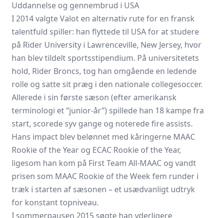
Uddannelse og gennembrud i USA
I 2014 valgte Valot en alternativ rute for en fransk
talentfuld spiller: han flyttede til USA for at studere
på Rider University i Lawrenceville, New Jersey, hvor
han blev tildelt sportsstipendium. På universitetets
hold, Rider Broncs, tog han omgående en ledende
rolle og satte sit præg i den nationale collegesoccer.
Allerede i sin første sæson (efter amerikansk
terminologi et ”junior-år”) spillede han 18 kampe fra
start, scorede syv gange og noterede fire assists.
Hans impact blev belønnet med kåringerne MAAC
Rookie of the Year og ECAC Rookie of the Year,
ligesom han kom på First Team All-MAAC og vandt
prisen som MAAC Rookie of the Week fem runder i
træk i starten af sæsonen – et usædvanligt udtryk
for konstant topniveau.
I sommerpausen 2015 søgte han yderligere