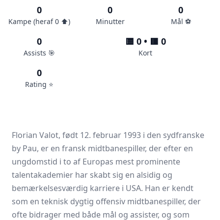
0
0
0
Kampe (heraf 0 ⬆️)
Minutter
Mål ⚽️
0
🟨 0 • 🟥 0
Assists 🎯
Kort
0
Rating ⭐️
Florian Valot, født 12. februar 1993 i den sydfranske
by Pau, er en fransk midtbanespiller, der efter en
ungdomstid i to af Europas mest prominente
talentakademier har skabt sig en alsidig og
bemærkelsesværdig karriere i USA. Han er kendt
som en teknisk dygtig offensiv midtbanespiller, der
ofte bidrager med både mål og assister, og som