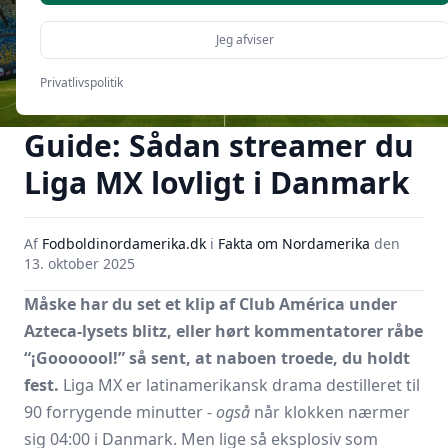
Jeg afviser
Privatlivspolitik
Guide: Sådan streamer du
Liga MX lovligt i Danmark
Af
Fodboldinordamerika.dk
i
Fakta om Nordamerika
den
13. oktober 2025
Måske har du set et klip af Club América under
Azteca-lysets blitz, eller hørt kommentatorer råbe
“¡Gooooool!” så sent, at naboen troede, du holdt
fest.
Liga MX er latinamerikansk drama destilleret til
90 forrygende minutter -
også
når klokken nærmer
sig 04:00 i Danmark. Men lige så eksplosiv som