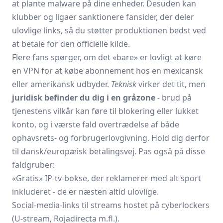
at plante malware på dine enheder. Desuden kan
klubber og ligaer sanktionere fansider, der deler
ulovlige links, så du støtter produktionen bedst ved
at betale for den officielle kilde.
Flere fans spørger, om det «bare» er lovligt at køre
en VPN for at købe abonnement hos en mexicansk
eller amerikansk udbyder.
Teknisk
virker det tit, men
juridisk befinder du dig i en gråzone
- brud på
tjenestens vilkår kan føre til blokering eller lukket
konto, og i værste fald overtrædelse af både
ophavsrets- og forbruger­lovgivning. Hold dig derfor
til dansk/europæisk betalingsvej. Pas også på disse
faldgruber:
«Gratis» IP-tv-bokse, der reklamerer med alt sport
inkluderet - de er næsten altid ulovlige.
Social-media-links til streams hostet på cyberlockers
(U-stream, Rojadirecta m.fl.).