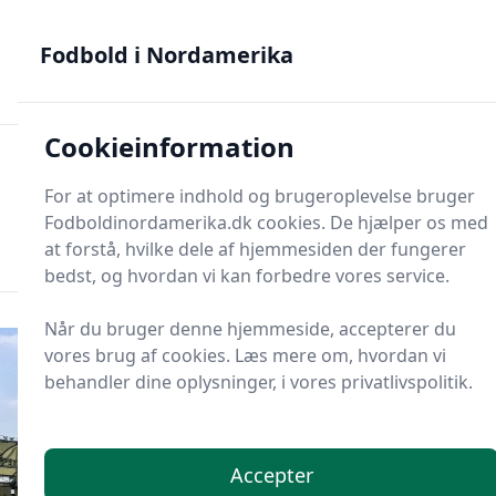
Fodbold i Nordamerika - MLS, Liga MX og NWSL - din guide
til nordamerikansk fodbold
Fodbold i Nordamerika
Cookieinformation
Fodbold i Nordame
For at optimere indhold og brugeroplevelse bruger
Menu
Fodboldinordamerika.dk cookies. De hjælper os med
Søg
Søg
at forstå, hvilke dele af hjemmesiden der fungerer
bedst, og hvordan vi kan forbedre vores service.
Når du bruger denne hjemmeside, accepterer du
vores brug af cookies. Læs mere om, hvordan vi
behandler dine oplysninger, i vores privatlivspolitik.
Accepter