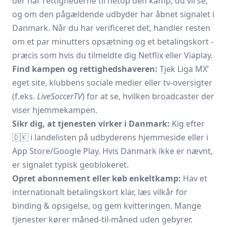
der har rettighederne til netop den kamp, du vil se,
og om den pågældende udbyder har åbnet signalet i
Danmark. Når du har verificeret det, handler resten
om et par minutters opsætning og et betalingskort -
præcis som hvis du tilmeldte dig Netflix eller Viaplay.
Find kampen og rettighedshaveren:
Tjek Liga MX’
eget site, klubbens sociale medier eller tv-oversigter
(f.eks.
LiveSoccerTV
) for at se, hvilken broadcaster der
viser hjemmekampen.
Sikr dig, at tjenesten virker i Danmark:
Kig efter
🇩🇰 i landelisten på udbyderens hjemmeside eller i
App Store/Google Play. Hvis Danmark ikke er nævnt,
er signalet typisk geoblokeret.
Opret abonnement eller køb enkeltkamp:
Hav et
internationalt betalingskort klar, læs vilkår for
binding & opsigelse, og gem kvitteringen. Mange
tjenester kører måned-til-måned uden gebyrer.