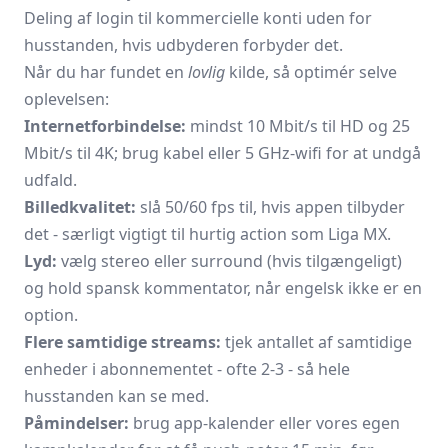
Deling af login til kommercielle konti uden for
husstanden, hvis udbyderen forbyder det.
Når du har fundet en
lovlig
kilde, så optimér selve
oplevelsen:
Internetforbindelse:
mindst 10 Mbit/s til HD og 25
Mbit/s til 4K; brug kabel eller 5 GHz-wifi for at undgå
udfald.
Billedkvalitet:
slå 50/60 fps til, hvis appen tilbyder
det - særligt vigtigt til hurtig action som Liga MX.
Lyd:
vælg stereo eller surround (hvis tilgængeligt)
og hold spansk kommentator, når engelsk ikke er en
option.
Flere samtidige streams:
tjek antallet af samtidige
enheder i abonnementet - ofte 2-3 - så hele
husstanden kan se med.
Påmindelser:
brug app-kalender eller vores egen