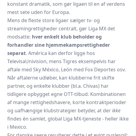
konstant dramatik, som gør ligaen til en af verdens
mest sete uden for Europa.
Mens de fleste store ligaer sælger tv- og
streamingrettigheder centralt, gør Liga MX det
modsatte:
hver enkelt klub beholder og
forhandler sine hjemmekampsrettigheder
separat
. América kan derfor ligge hos
TelevisaUnivision, mens Tigres eksempelvis har
aftale med Sky México, León med Fox Deportes osv.
Når aftalerne udløber, kan klubberne frit skifte
partner, og enkelte klubber (bl.a. Chivas) har
tidligere opbygget egne OTT-tilbud. Kombinationen
af mange rettighedshavere, korte kontraktperioder
og uafhængige klubstrategier betyder, at der
ikke
findes én samlet, global Liga MX-tjeneste - heller ikke
i Mexico.
For danske seere resulterer dette i et evigt puslespil: