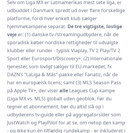
Selv om Liga MX er Latinamerikas mest sete liga, er
udbuddet i Danmark spredt ud over flere forskellige
platforme, fordi hver enkelt klub sælger
hjemmekampene separat.
De tre vigtigste, lovlige
veje
er: (1) danske tv-/streamingudbydere, når de
sporadisk køber nordiske rettigheder til udvalgte
klubber eller runder - typisk Viaplay, TV 2 Play/TV 2
Sport eller Eurosport/Discovery+; (2) internationale
tjenester, som
lovligt
sælger til EU-markedet, fx
DAZN’s “LaLiga & Más”-pakke eller Fanatiz, når de
har en europæisk licens; samt (3) MLS Season Pass
på Apple TV+, der viser
alle
Leagues Cup-kampe
(Liga MX vs. MLS) globalt uden geoblok. Før du
tegner et abonnement, bør du altid slå op i
udbyderens tv-guide eller på aggregatorsider som
JustWatch og PlayPilot for at se, om netop den kamp
- og ikke kun én tilfældig rundekamp - er inkluderet i