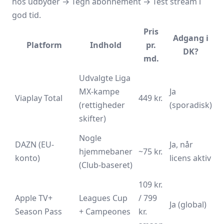
hos udbyder → Tegn abonnement → Test stream i
god tid.
Pris
Adgang i
Platform
Indhold
pr.
DK?
md.
Udvalgte Liga
MX-kampe
Ja
Viaplay Total
449 kr.
(rettigheder
(sporadisk)
skifter)
Nogle
DAZN (EU-
Ja, når
hjemmebaner
~75 kr.
konto)
licens aktiv
(Club-baseret)
109 kr.
Apple TV+
Leagues Cup
/ 799
Ja (global)
Season Pass
+ Campeones
kr.