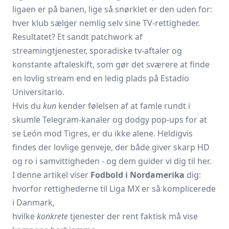
ligaen er på banen, lige så snørklet er den uden for:
hver klub sælger nemlig selv sine TV-rettigheder.
Resultatet? Et sandt patchwork af
streamingtjenester, sporadiske tv-aftaler og
konstante aftaleskift, som gør det sværere at finde
en lovlig stream end en ledig plads på Estadio
Universitario.
Hvis du
kun
kender følelsen af at famle rundt i
skumle Telegram-kanaler og dodgy pop-ups for at
se León mod Tigres, er du ikke alene. Heldigvis
findes der lovlige genveje, der både giver skarp HD
og ro i samvittigheden - og dem guider vi dig til her.
I denne artikel viser
Fodbold i Nordamerika
dig:
hvorfor rettighederne til Liga MX er så komplicerede
i Danmark,
hvilke
konkrete
tjenester der rent faktisk må vise