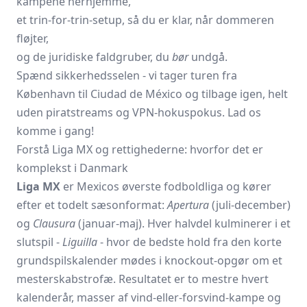
kampene herhjemme,
et trin-for-trin-setup, så du er klar, når dommeren
fløjter,
og de juridiske faldgruber, du
bør
undgå.
Spænd sikkerhedsselen - vi tager turen fra
København til Ciudad de México og tilbage igen, helt
uden piratstreams og VPN-hokuspokus. Lad os
komme i gang!
Forstå Liga MX og rettighederne: hvorfor det er
komplekst i Danmark
Liga MX
er Mexicos øverste fodboldliga og kører
efter et todelt sæsonformat:
Apertura
(juli-december)
og
Clausura
(januar-maj). Hver halvdel kulminerer i et
slutspil -
Liguilla
- hvor de bedste hold fra den korte
grundspilskalender mødes i knockout-opgør om et
mesterskabstrofæ. Resultatet er to mestre hvert
kalenderår, masser af vind-eller-forsvind-kampe og