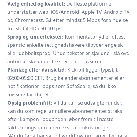
Vælg enhed og kvalitet:
De fleste platforme
understøtter web, iOS/Android, Apple TV, Android TV
og Chromecast. Gå efter mindst 5 Mbps forbindelse
for stabil HD i 50-60 fps.
Sprog og undertekster:
Kommentatorlyd er oftest
spansk; enkelte rettighedshavere tilbyder engelsk
eller dobbeltsprog. Undertekster er sjældne - slå evt.
automatiske undertekster til i browseren.
Planlæg efter dansk tid:
Kick-off ligger typisk kl.
02:00-05:00 CET. Brug kalender­abonnementer eller
notifikationer i apps som SofaScore, så du ikke
misser startfløjtet.
Opsig problemfrit:
Vil du kun se udvalgte runder,
kan du som regel annullere abonnementet straks
efter kampen - adgangen løber frem til næste
faktureringsdato uden ekstra omkostninger.
Når du først har sat dit workflow op, tager det højst