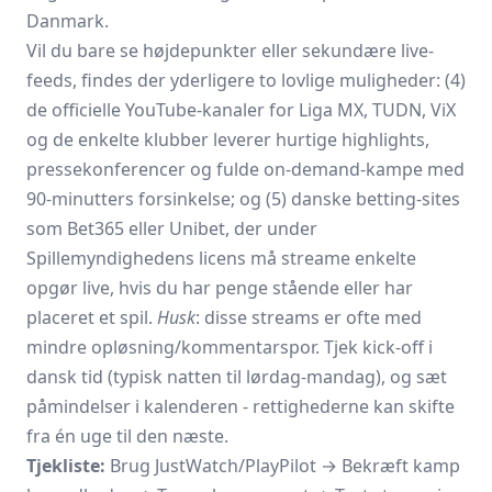
Danmark.
Vil du bare se højdepunkter eller sekundære live-
feeds, findes der yderligere to lovlige muligheder: (4)
de officielle YouTube-kanaler for Liga MX, TUDN, ViX
og de enkelte klubber leverer hurtige highlights,
pressekonferencer og fulde on-demand-kampe med
90-minutters forsinkelse; og (5) danske betting-sites
som Bet365 eller Unibet, der under
Spillemyndighedens licens må streame enkelte
opgør live, hvis du har penge stående eller har
placeret et spil.
Husk
: disse streams er ofte med
mindre opløsning/kommentarspor. Tjek kick-off i
dansk tid (typisk natten til lørdag-mandag), og sæt
påmindelser i kalenderen - rettighederne kan skifte
fra én uge til den næste.
Tjekliste:
Brug JustWatch/PlayPilot → Bekræft kamp