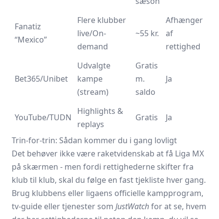
sæson
Flere klubber
Afhænger
Fanatiz
live/On-
~55 kr.
af
“Mexico”
demand
rettighed
Udvalgte
Gratis
Bet365/Unibet
kampe
m.
Ja
(stream)
saldo
Highlights &
YouTube/TUDN
Gratis
Ja
replays
Trin-for-trin: Sådan kommer du i gang lovligt
Det behøver ikke være raketvidenskab at få Liga MX
på skærmen - men fordi rettighederne skifter fra
klub til klub, skal du følge en fast tjekliste hver gang.
Brug klubbens eller ligaens officielle kampprogram,
tv-guide eller tjenester som
JustWatch
for at se, hvem