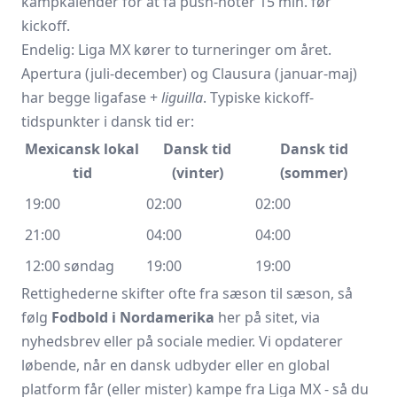
kampkalender for at få push-noter 15 min. før
kickoff.
Endelig: Liga MX kører to turneringer om året.
Apertura (juli-december) og Clausura (januar-maj)
har begge ligafase +
liguilla
. Typiske kickoff-
tidspunkter i dansk tid er:
Mexicansk lokal
Dansk tid
Dansk tid
tid
(vinter)
(sommer)
19:00
02:00
02:00
21:00
04:00
04:00
12:00 søndag
19:00
19:00
Rettighederne skifter ofte fra sæson til sæson, så
følg
Fodbold i Nordamerika
her på sitet, via
nyhedsbrev eller på sociale medier. Vi opdaterer
løbende, når en dansk udbyder eller en global
platform får (eller mister) kampe fra Liga MX - så du