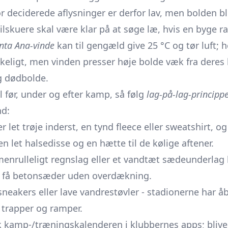
or deciderede aflysninger er derfor lav, men bolden bl
tilskuere skal være klar på at søge læ, hvis en byge
nta Ana-vinde
kan til gengæld give 25 °C og tør luft; 
keligt, men vinden presser høje bolde væk fra deres li
g dødbolde.
 før, under og efter kamp, så følg
lag-på-lag-princippe
nd:
ler let trøje inderst, en tynd fleece eller sweatshirt, o
n let halsedisse og en hætte til de kølige aftener.
menrulleligt regnslag eller et vandtæt sædeunderlag
e få betonsæder uden overdækning.
sneakers eller lave vandrestøvler - stadionerne har å
 trapper og ramper.
ek kamp-/træningskalenderen i klubbernes apps; bliver