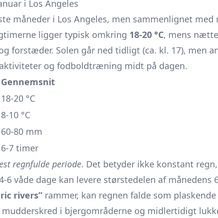
januar i Los Angeles
igste måneder i Los Angeles, men sammenlignet med r
gtimerne ligger typisk omkring
18-20 °C
, mens nætter
 og forstæder. Solen går ned tidligt (ca. kl. 17), men an
saktiviteter og fodboldtræning midt på dagen.
Gennemsnit
18-20 °C
8-10 °C
60-80 mm
6-7 timer
st regnfulde periode
. Det betyder ikke konstant regn
 4-6 våde dage kan levere størstedelen af månedens
ic rivers”
rammer, kan regnen falde som plaskende 
 mudderskred i bjergområderne og midlertidigt lukk