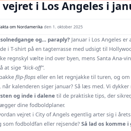
vejret i Los Angeles i ja
Fakta om Nordamerika
den
1. oktober 2025
e solnedgange og… paraply?
Januar i Los Angeles er 
e i T-shirt på en tagterrasse med udsigt til Hollywo
ke regnskyl vælte ind over byen, mens Santa Ana-vi
å at sige
“kick-off”
.
l pakke
flip-flops
eller en let regnjakke til turen, og 
, når kalenderen siger januar? Så læs med. Vi dykker n
sten og inde i dalene
til de praktiske tips, der sikre
lægger dine fodboldplaner.
hvordan vejret i City of Angels egentlig arter sig i åre
g som fodboldfan eller rejsende?
Så lad os komme i 