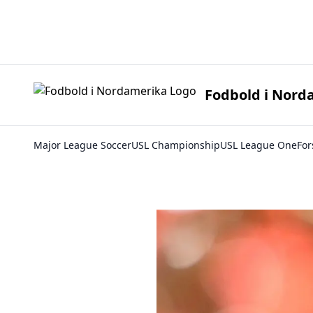
Fodbold i 
Fodbold i Nord
Major League Soccer
USL Championship
USL League One
For