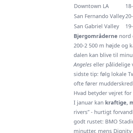
Downtown LA
18
San Fernando Valley
20
San Gabriel Valley
19
Bjergområderne
nord o
200-2 500 m højde og kan
dalen kan blive til min
Angeles
eller pålidelige
sidste tip: følg lokale 
ofte fører mudderskred
Hvad betyder vejret fo
I januar kan
kraftige, 
rivers” - hurtigt forva
godt rustet: BMO Stadi
minutter, mens Dignity