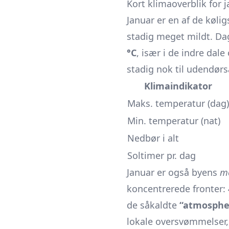
Kort klimaoverblik for 
Januar er en af de køl
stadig meget mildt. Da
°C
, især i de indre dale
stadig nok til udendør
Klimaindikator
Maks. temperatur (dag)
Min. temperatur (nat)
Nedbør i alt
Soltimer pr. dag
Januar er også byens
me
koncentrerede fronter:
de såkaldte
“atmospher
lokale oversvømmelser,