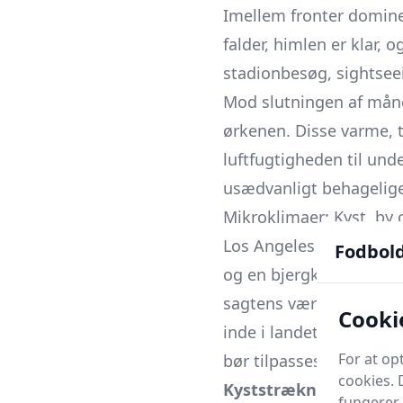
Imellem fronter dominer
falder, himlen er klar,
stadionbesøg, sightse
Mod slutningen af må
ørkenen. Disse varme, 
luftfugtigheden til und
usædvanligt behagelige
Mikroklimaer: Kyst, by 
Los Angeles er berømt f
Fodbol
og en bjergkæde på ove
sagtens være 13 °C og d
Cooki
inde i landet. For besø
For at o
bør tilpasses lokalomr
cookies. 
Kyststrækningen
fra M
fungerer 