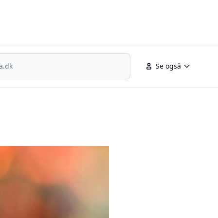
nsk fodbold
Se også