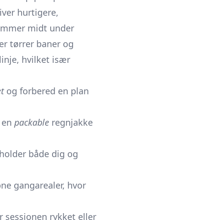
iver hurtigere,
 rammer midt under
her tørrer baner og
nje, hvilket især
t
og forbered en plan
g en
packable
regnjakke
 holder både dig og
bne gangarealer, hvor
 sessionen rykket eller