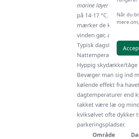
marine layer
- et lavt 
Når du b
på 14-17 °C. Regnfulde 
mere om, 
mærker de kraftigste by
vinden gør, at det fort
Typisk dagstemperatur:
Accep
Nattemperatur: 8-11 °C
Hyppig skydække/tåge 
Bevæger man sig ind mo
kølende effekt fra have
dagtemperaturer end ky
takket være læ og mindr
kviksølvet ofte dykker 
parkeringspladser.
Område
Da