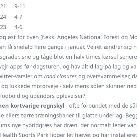
-21
9-11
-24
4-7
-23
4-6
g øst for byen (f.eks. Angeles National Forest og Mou
 få snefald flere gange i januar. Vejret ændrer sig hu
usgrader, sne og tåge blot en halv times kørsel senere
 vejr-apps før dagsturen, og hav altid lag-på-lag og va
Twitter-varsler om
road closures
og oversvømmelser, da 
 og lukkede motorveje - selv mens solen skinner nede
r fodbold og udendørs oplevelser?
men kortvarige regnskyl
- ofte forbundet med de så
ndle ellers tørre træningsbaner til glatte underlag. B
ums nye hybridgræs har dræn, der normalt leder va
 Health Sports Park ligger let hævet og har installe