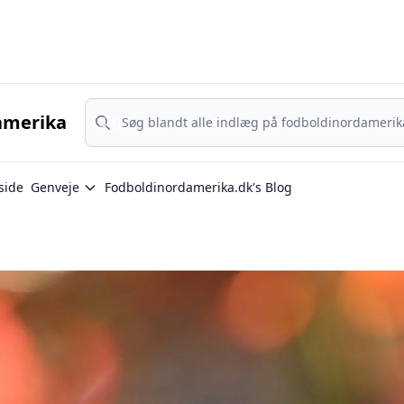
Nordamerika - MLS, Liga MX og NWSL - din guide til nordamerika
Søg
amerika
Søg
side
Genveje
Fodboldinordamerika.dk's Blog