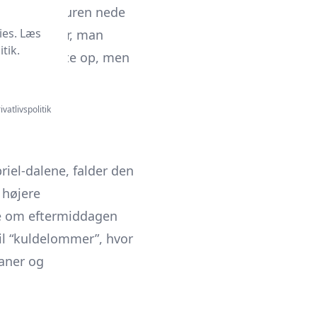
de temperaturen nede
ies. Læs
så det er her, man
tik.
larer det ofte op, men
ivatlivspolitik
iel-dalene, falder den
 højere
re om eftermiddagen
il “kuldelommer”, hvor
baner og