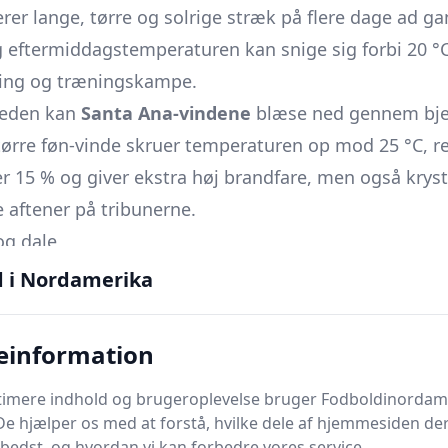
er lange, tørre og solrige stræk på flere dage ad g
 og eftermiddagstemperaturen kan snige sig forbi 20 °C
eing og træningskampe.
neden kan
Santa Ana-vindene
blæse ned gennem bje
tørre føn-vinde skruer temperaturen op mod 25 °C, r
er 15 % og giver ekstra høj brandfare, men også krys
 aftener på tribunerne.
og dale
or sol og palmer, men byens geografi - en 120 km lang
d i Nordamerika
r 3 000 m - skaber markante mikroklimaer. På en jan
iset i Santa Monica, mens termometret viser 23 °C o
einformation
gende betyder det, at planlagte aktiviteter, påklædn
ptimere indhold og brugeroplevelse bruger Fodboldinordam
ådet snarere end blot “Los Angeles” som helhed.
De hjælper os med at forstå, hvilke dele af hjemmesiden de
alibu til Long Beach er ofte præget af en kølig havbr
bedst, og hvordan vi kan forbedre vores service.