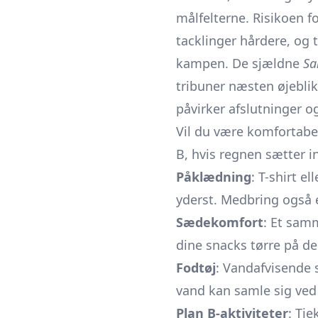
målfelterne. Risikoen f
tacklinger hårdere, og 
kampen. De sjældne
Sa
tribuner næsten øjeblik
påvirker afslutninger o
Vil du være komfortabel
B, hvis regnen sætter i
Påklædning
: T-shirt el
yderst. Medbring også e
Sædekomfort
: Et sam
dine snacks tørre på d
Fodtøj
: Vandafvisende 
vand kan samle sig ved
Plan B-aktiviteter
: Tj