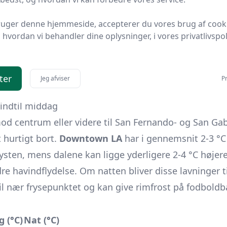
sky- eller tågedække, som især om morgenen kan hol
ruger denne hjemmeside, accepterer du vores brug af cook
systemer fra Stillehavet rammer typisk kysten først, 
hvordan vi behandler dine oplysninger, i vores privatlivspoli
ger og vindstød fra januar-stormene. Efter frokost k
sat kan føles småkøligt på strandene.
 15-18 °C
ter
Jeg afviser
Pr
indtil middag
d centrum eller videre til San Fernando- og San Gabr
t hurtigt bort.
Downtown LA
har i gennemsnit 2-3 °C
sten, mens dalene kan ligge yderligere 2-4 °C høje
e havindflydelse. Om natten bliver disse lavninger t
til nær frysepunktet og kan give rimfrost på fodbold
g (°C)
Nat (°C)