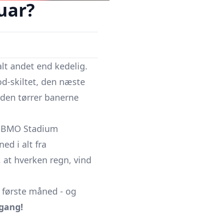
nuar?
alt andet end kedelig.
od-skiltet, den næste
nden tørrer banerne
om BMO Stadium
ed i alt fra
r, at hverken regn, vind
ts første måned - og
gang!