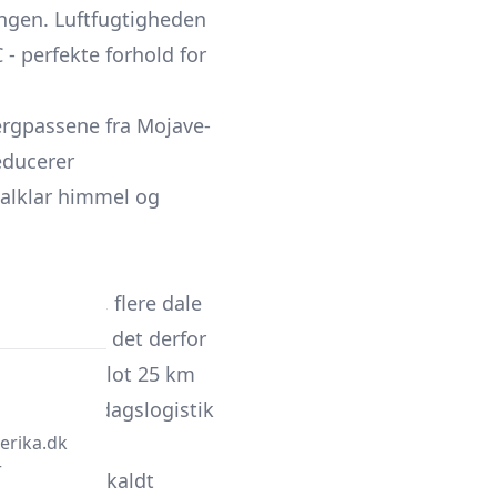
angen. Luftfugtigheden
 - perfekte forhold for
rgpassene fra Mojave-
educerer
talklar himmel og
 kystlinje, flere dale
uardag kan det derfor
g fuld sol blot 25 km
ing og kampdagslogistik
erika.dk
r
ise og et såkaldt