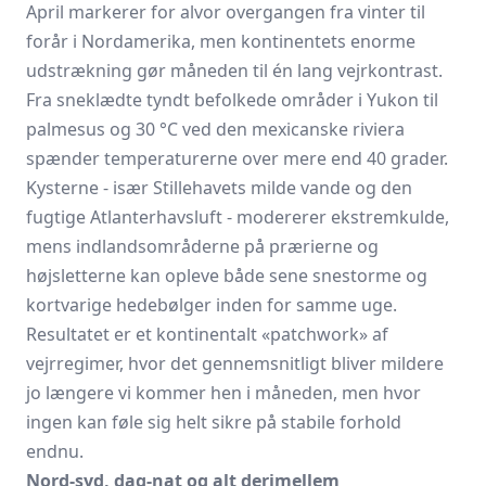
April markerer for alvor overgangen fra vinter til
forår i Nordamerika, men kontinentets enorme
udstrækning gør måneden til én lang vejrkontrast.
Fra sneklædte tyndt befolkede områder i Yukon til
palmesus og 30 °C ved den mexicanske riviera
spænder temperaturerne over mere end 40 grader.
Kysterne - især Stillehavets milde vande og den
fugtige Atlanterhavsluft - modererer ekstremkulde,
mens indlandsområderne på prærierne og
højsletterne kan opleve både sene snestorme og
kortvarige hedebølger inden for samme uge.
Resultatet er et kontinentalt «patchwork» af
vejrregimer, hvor det gennemsnitligt bliver mildere
jo længere vi kommer hen i måneden, men hvor
ingen kan føle sig helt sikre på stabile forhold
endnu.
Nord-syd, dag-nat og alt derimellem