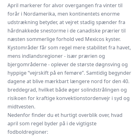
April markerer for alvor overgangen fra vinter til
forår i Nordamerika, men kontinentets enorme
udstrækning betyder, at vejret stadig spænder fra
hårdnakkede snestorme i de canadiske prærier til
næsten sommerlige forhold ved Mexicos kyster.
Kystområder får som regel mere stabilitet fra havet,
mens indlandsregioner - især prærien og
bjergområderne - oplever de største døgnsving og
hyppige “vejrskift på en femøre”. Samtidig begynder
dagene at blive mærkbart længere nord for den 40.
breddegrad, hvilket både øger solindstrålingen og
risikoen for kraftige konvektionstordenvejr i syd og
midtvesten.
Nedenfor finder du et hurtigt overblik over, hvad
april som regel byder på i de vigtigste
fodboldregioner: