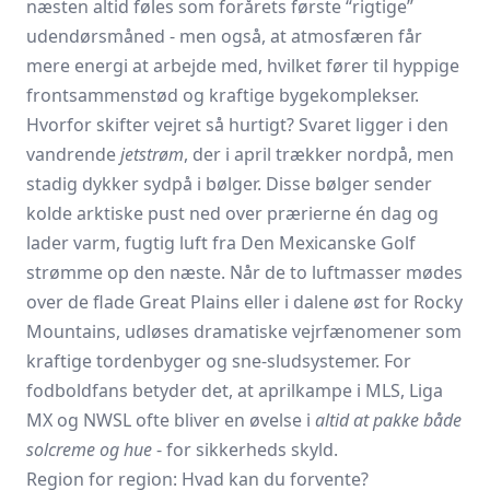
næsten altid føles som forårets første “rigtige”
udendørs­måned - men også, at atmosfæren får
mere energi at arbejde med, hvilket fører til hyppige
frontsammenstød og kraftige bygekomplekser.
Hvorfor skifter vejret så hurtigt? Svaret ligger i den
vandrende
jetstrøm
, der i april trækker nordpå, men
stadig dykker sydpå i bølger. Disse bølger sender
kolde arktiske pust ned over prærierne én dag og
lader varm, fugtig luft fra Den Mexicanske Golf
strømme op den næste. Når de to luftmasser mødes
over de flade Great Plains eller i dalene øst for Rocky
Mountains, udløses dramatiske vejrfænomener som
kraftige tordenbyger og sne-slud­systemer. For
fodboldfans betyder det, at aprilkampe i MLS, Liga
MX og NWSL ofte bliver en øvelse i
altid at pakke både
solcreme og hue
- for sikkerheds skyld.
Region for region: Hvad kan du forvente?