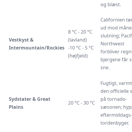
og blæst.
Californien tø
ud mod måne
8 °C - 20 °C
slutning; Pacif
Vestkyst &
(lavland)
Northwest
Intermountain/Rockies
-10 °C - 5 °C
forbliver regn
(højfjeld)
bjergene får s
sne.
Fugtigt, varm
den officielle 
Sydstater & Great
på tornado-
20 °C - 30 °C
Plains
sæsonen; hyp
eftermiddags
tordenbyger.