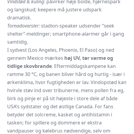
Vindstød & kuling:
påvirker høje bolde, hjørnespark
og langskud; keepere må justere udspark
dramatisk.
Tornadovarsler:
stadion-speaker udsender “seek
shelter”-meldinger; smartphone-alarmer går i gang
samtidig.
I sydvest (Los Angeles, Phoenix, El Paso) og ned
gennem Mexico mærkes
høj UV, tør varme og
tidlige skovbrande
. Eftermiddagskampene kan
ramme 30 °C, og banen bliver hård og hurtig - især i
ørkenklima, hvor fugtigheden er lav. Vindopstød kan
hvirvle støv ind over tribunerne, mens pollen fra eg,
birk og pinje er på sit højeste i store dele af både
USA’s sydstater og det østlige Canada. For fans
betyder det solcreme, kasket og antihistamin i
tasken; for spillere og dommere er ekstra
vandpauser og kølebrus nødvendige, selv om