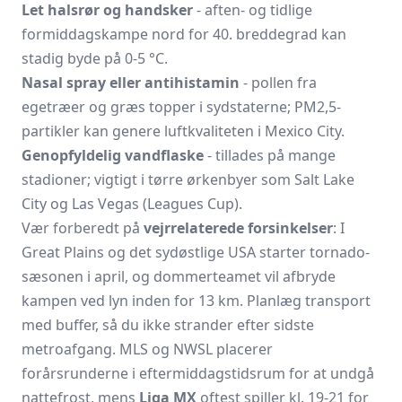
Let halsrør og handsker
- aften- og tidlige
formiddagskampe nord for 40. breddegrad kan
stadig byde på 0-5 °C.
Nasal spray eller antihistamin
- pollen fra
egetræer og græs topper i sydstaterne; PM2,5-
partikler kan genere luftkvaliteten i Mexico City.
Genopfyldelig vandflaske
- tillades på mange
stadioner; vigtigt i tørre ørkenbyer som Salt Lake
City og Las Vegas (Leagues Cup).
Vær forberedt på
vejrrelaterede forsinkelser
: I
Great Plains og det sydøstlige USA starter tornado­
sæsonen i april, og dommerteamet vil afbryde
kampen ved lyn inden for 13 km. Planlæg transport
med buffer, så du ikke strander efter sidste
metroafgang. MLS og NWSL placerer
forårsrunderne i eftermiddags­tidsrum for at undgå
nattefrost, mens
Liga MX
oftest spiller kl. 19-21 for