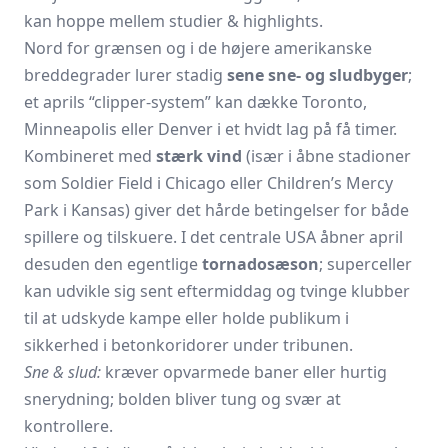
kan hoppe mellem studier & highlights.
Nord for grænsen og i de højere amerikanske
breddegrader lurer stadig
sene sne- og sludbyger
;
et aprils “clipper-system” kan dække Toronto,
Minneapolis eller Denver i et hvidt lag på få timer.
Kombineret med
stærk vind
(især i åbne stadioner
som Soldier Field i Chicago eller Children’s Mercy
Park i Kansas) giver det hårde betingelser for både
spillere og tilskuere. I det centrale USA åbner april
desuden den egentlige
tornadosæson
; superceller
kan udvikle sig sent eftermiddag og tvinge klubber
til at udskyde kampe eller holde publikum i
sikkerhed i betonkoridorer under tribunen.
Sne & slud:
kræver opvarmede baner eller hurtig
snerydning; bolden bliver tung og svær at
kontrollere.