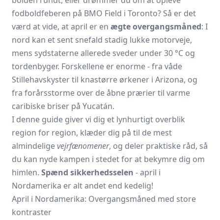
fodboldfeberen på BMO Field i Toronto? Så er det
værd at vide, at april er en
ægte overgangsmåned
: I
nord kan et sent snefald stadig lukke motorveje,
mens sydstaterne allerede sveder under 30 °C og
tordenbyger. Forskellene er enorme - fra våde
Stillehavskyster til knastørre ørkener i Arizona, og
fra forårsstorme over de åbne prærier til varme
caribiske briser på Yucatán.
I denne guide giver vi dig et lynhurtigt overblik
region for region, klæder dig på til de mest
almindelige
vejrfænomener
, og deler praktiske råd, så
du kan nyde kampen i stedet for at bekymre dig om
himlen.
Spænd sikkerhedsselen
- april i
Nordamerika er alt andet end kedelig!
April i Nordamerika: Overgangsmåned med store
kontraster