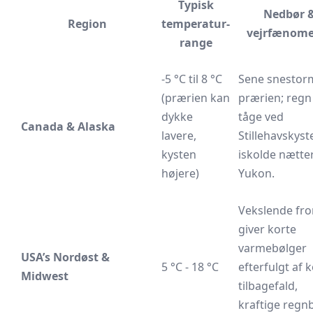
Typisk
Nedbør 
Region
temperatur-
vejrfænome
range
-5 °C til 8 °C
Sene snestor
(prærien kan
prærien; regn
dykke
tåge ved
Canada & Alaska
lavere,
Stillehavskyst
kysten
iskolde nætter
højere)
Yukon.
Vekslende fro
giver korte
varmebølger
USA’s Nordøst &
5 °C - 18 °C
efterfulgt af 
Midwest
tilbagefald,
kraftige regn