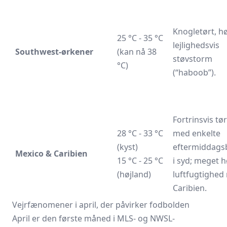
Knogletørt, hø
25 °C - 35 °C
lejlighedsvis
Southwest-ørkener
(kan nå 38
støvstorm
°C)
(“haboob”).
Fortrinsvis tør
28 °C - 33 °C
med enkelte
(kyst)
eftermiddags
Mexico & Caribien
15 °C - 25 °C
i syd; meget h
(højland)
luftfugtighed
Caribien.
Vejrfænomener i april, der påvirker fodbolden
April er den første måned i MLS- og NWSL-