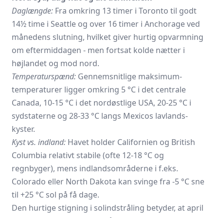
Daglængde:
Fra omkring 13 timer i Toronto til godt
14½ time i Seattle og over 16 timer i Anchorage ved
månedens slutning, hvilket giver hurtig opvarmning
om eftermiddagen - men fortsat kolde nætter i
højlandet og mod nord.
Temperaturspænd:
Gennemsnitlige maksimum­
temperaturer ligger omkring 5 °C i det centrale
Canada, 10-15 °C i det nordøstlige USA, 20-25 °C i
sydstaterne og 28-33 °C langs Mexicos lavlands­
kyster.
Kyst vs. indland:
Havet holder Californien og British
Columbia relativt stabile (ofte 12-18 °C og
regnbyger), mens indlands­områderne i f.eks.
Colorado eller North Dakota kan svinge fra -5 °C sne
til +25 °C sol på få dage.
Den hurtige stigning i solindstråling betyder, at april