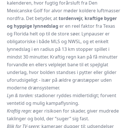
kalenderen, hvor fugtig forårsluft fra Den
Mexicanske Golf for alvor møder koldere luftmasser
nordfra. Det betyder, at
tordenvejr, kraftige byger
og hyppige lynnedslag
er en reel faktor fra Texas
og Florida helt op til de store søer. Lynpauser er
obligatoriske i både MLS og NWSL, og et enkelt
lynnedslag i en radius på 13 km stopper spillet i
mindst 30 minutter. Kraftig regn kan på få minutter
forvandle en ellers velplejet bane til et spejlglat
underlag, hvor bolden standses i pytter eller glider
uforudsigeligt - især på ældre græstæpper uden
moderne drænsystemer.
Lyn & torden:
stadioner ryddes midlertidigt; forvent
ventetid og mulig kampaflysning.
Kraftig regn:
øger risikoen for skader, giver mudrede
taklinger og bold, der “suger” sig fast.
Blik for TV-seere:
kameraer dugger til; udsendelser