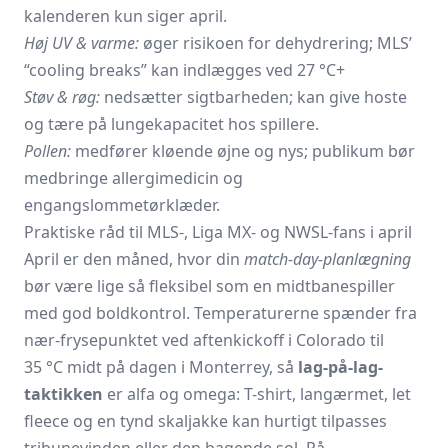
kalenderen kun siger april.
Høj UV & varme:
øger risikoen for dehydrering; MLS’
“cooling breaks” kan indlægges ved 27 °C+
Støv & røg:
nedsætter sigtbarheden; kan give hoste
og tære på lungekapacitet hos spillere.
Pollen:
medfører kløende øjne og nys; publikum bør
medbringe allergimedicin og
engangslommetørklæder.
Praktiske råd til MLS-, Liga MX- og NWSL-fans i april
April er den måned, hvor din
match-day-planlægning
bør være lige så fleksibel som en midtbanespiller
med god boldkontrol. Temperaturerne spænder fra
nær-frysepunktet ved aften­kickoff i Colorado til
35 °C midt på dagen i Monterrey, så
lag-på-lag-
taktikken
er alfa og omega: T-shirt, langærmet, let
fleece og en tynd skaljakke kan hurtigt tilpasses
tribune­vinden eller den bagende sol. På