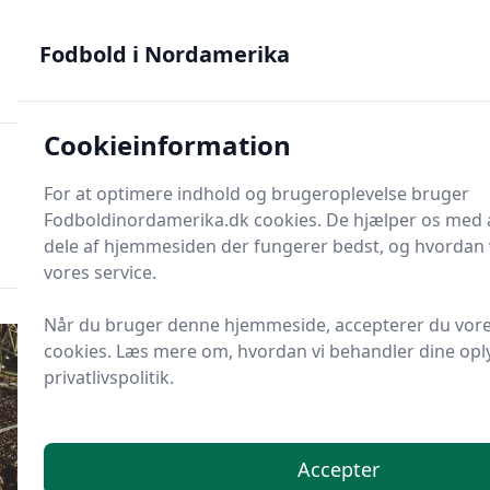
Fodbold i Nordamerika - MLS, Liga MX og NWSL - din guide
til nordamerikansk fodbold
Fodbold i Nordamerika
Cookieinformation
Fodbold i Nordame
For at optimere indhold og brugeroplevelse bruger
Menu
Fodboldinordamerika.dk cookies. De hjælper os med at
Søg
Søg
dele af hjemmesiden der fungerer bedst, og hvordan 
vores service.
Når du bruger denne hjemmeside, accepterer du vore
cookies. Læs mere om, hvordan vi behandler dine oply
privatlivspolitik.
Accepter