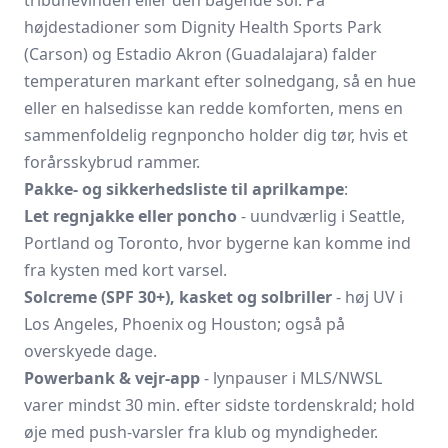
højdestadioner som Dignity Health Sports Park
(Carson) og Estadio Akron (Guadalajara) falder
temperaturen markant efter solnedgang, så en hue
eller en halsedisse kan redde komforten, mens en
sammenfoldelig regnponcho holder dig tør, hvis et
forårsskybrud rammer.
Pakke- og sikkerhedsliste til aprilkampe
:
Let regnjakke eller poncho
- uundværlig i Seattle,
Portland og Toronto, hvor bygerne kan komme ind
fra kysten med kort varsel.
Solcreme (SPF 30+), kasket og solbriller
- høj UV i
Los Angeles, Phoenix og Houston; også på
overskyede dage.
Powerbank & vejr-app
- lynpauser i MLS/NWSL
varer mindst 30 min. efter sidste tordenskrald; hold
øje med push-varsler fra klub og myndigheder.