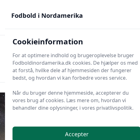
Fodbold i Nordamerika - MLS, Liga MX og NWSL - din guide
til nordamerikansk fodbold
Fodbold i Nordamerika
Cookieinformation
Fodbold i Nordame
For at optimere indhold og brugeroplevelse bruger
Menu
Fodboldinordamerika.dk cookies. De hjælper os med
Søg
Søg
at forstå, hvilke dele af hjemmesiden der fungerer
bedst, og hvordan vi kan forbedre vores service.
Når du bruger denne hjemmeside, accepterer du
vores brug af cookies. Læs mere om, hvordan vi
behandler dine oplysninger, i vores privatlivspolitik.
Accepter