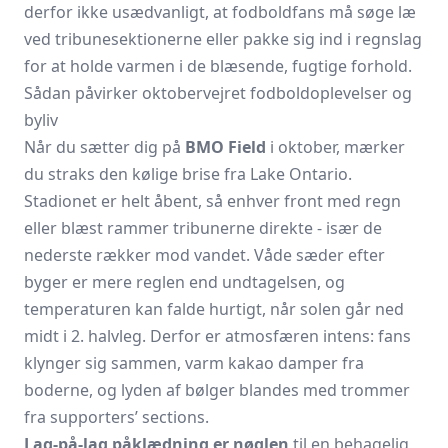
derfor ikke usædvanligt, at fodboldfans må søge læ
ved tribunesektionerne eller pakke sig ind i regnslag
for at holde varmen i de blæsende, fugtige forhold.
Sådan påvirker oktobervejret fodboldoplevelser og
byliv
Når du sætter dig på
BMO Field
i oktober, mærker
du straks den kølige brise fra Lake Ontario.
Stadionet er helt åbent, så enhver front med regn
eller blæst rammer tribunerne direkte - især de
nederste rækker mod vandet. Våde sæder efter
byger er mere reglen end undtagelsen, og
temperaturen kan falde hurtigt, når solen går ned
midt i 2. halvleg. Derfor er atmosfæren intens: fans
klynger sig sammen, varm kakao damper fra
boderne, og lyden af bølger blandes med trommer
fra supporters’ sections.
Lag-på-lag påklædning er nøglen
til en behagelig