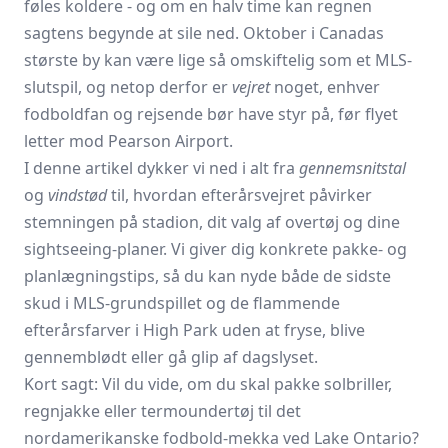
føles koldere - og om en halv time kan regnen
sagtens begynde at sile ned. Oktober i Canadas
største by kan være lige så omskiftelig som et MLS-
slutspil, og netop derfor er
vejret
noget, enhver
fodboldfan og rejsende bør have styr på, før flyet
letter mod Pearson Airport.
I denne artikel dykker vi ned i alt fra
gennemsnitstal
og
vindstød
til, hvordan efterårsvejret påvirker
stemningen på stadion, dit valg af overtøj og dine
sightseeing-planer. Vi giver dig konkrete pakke- og
planlægningstips, så du kan nyde både de sidste
skud i MLS-grundspillet og de flammende
efterårsfarver i High Park uden at fryse, blive
gennemblødt eller gå glip af dagslyset.
Kort sagt: Vil du vide, om du skal pakke solbriller,
regnjakke eller termoundertøj til det
nordamerikanske fodbold-mekka ved Lake Ontario?