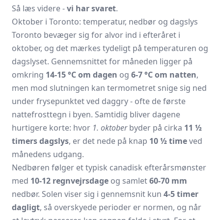
Så læs videre -
vi har svaret
.
Oktober i Toronto: temperatur, nedbør og dagslys
Toronto bevæger sig for alvor ind i efteråret i
oktober, og det mærkes tydeligt på temperaturen og
dagslyset. Gennemsnittet for måneden ligger på
omkring
14-15 °C om dagen
og
6-7 °C om natten
,
men mod slutningen kan termometret snige sig ned
under frysepunktet ved daggry - ofte de første
nattefrosttegn i byen. Samtidig bliver dagene
hurtigere korte: hvor
1. oktober
byder på cirka
11 ½
timers dagslys
, er det nede på knap
10 ½ time
ved
månedens udgang.
Nedbøren følger et typisk canadisk efterårsmønster
med
10-12 regnvejrsdage
og samlet
60-70 mm
nedbør. Solen viser sig i gennemsnit kun
4-5 timer
dagligt
, så overskyede perioder er normen, og når