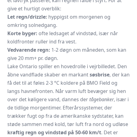
et lavtryk passerer, kan regnen falde i styrt. For at
give et hurtigt overblik:
Let regn/drizzle:
hyppigst om morgenen og
omkring solnedgang.
Korte byger:
ofte ledsaget af vindstød, især når
koldfronter ruller ind fra vest.
Vedvarende regn:
1-2 døgn om måneden, som kan
give 20 mm+ pr. døgn.
Lake Ontario spiller en hovedrolle i vejrbilledet. Den
åbne vandflade skaber en markant
søsbrise
, der kan
få det til at føles 2-3 °C koldere på BMO Field og
langs havnefronten. Når varm luft bevæger sig hen
over det køligere vand, dannes der
tågebanker
, især i
de tidlige morgentimer. Efterårssystemer, der
trækker fugt op fra de amerikanske sydstater, kan
støde sammen med kold, tør luft fra nord og udløse
kraftig regn og vindstød på 50-60 km/t
. Det er