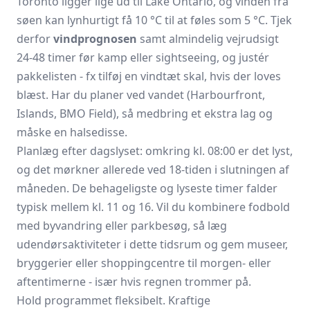
Toronto ligger lige ud til Lake Ontario, og vinden fra
søen kan lynhurtigt få 10 °C til at føles som 5 °C. Tjek
derfor
vindprognosen
samt almindelig vejrudsigt
24-48 timer før kamp eller sightseeing, og justér
pakkelisten - fx tilføj en vindtæt skal, hvis der loves
blæst. Har du planer ved vandet (Harbourfront,
Islands, BMO Field), så medbring et ekstra lag og
måske en halsedisse.
Planlæg efter dagslyset: omkring kl. 08:00 er det lyst,
og det mørkner allerede ved 18-tiden i slutningen af
måneden. De behageligste og lyseste timer falder
typisk mellem kl. 11 og 16. Vil du kombinere fodbold
med byvandring eller parkbesøg, så læg
udendørsaktiviteter i dette tidsrum og gem museer,
bryggerier eller shoppingcentre til morgen- eller
aftentimerne - især hvis regnen trommer på.
Hold programmet fleksibelt. Kraftige