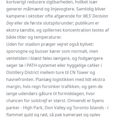
kortvarigt reducere sigtbarheden, hvilket især
generer målmænd og linjevogtere. Samtidig bliver
kampene i oktober ofte afgørende for
MLS’ Decision
Day
eller de første slutspilsrunder; publikum er
ekstra tændte, og spillernes koncentration testes af
både titler og temperaturer.
Uden for stadion præger vejret også bylivet:
sporvogne og busser kører som normalt, men
ventetiden i blæst føles længere, og fodgængere
søger læ i PATH-systemet eller hyggelige caféer i
Distillery District mellem ture til CN Tower og
havnefronten. Planlæg logistikken med lidt ekstra
margin, hvis regn forsinker trafikken, og gem de
lange udendørs gåture til formiddagen, hvor
chancen for solstrejf er størst. Omvendt er byens
parker - High Park, Don Valley og Toronto Islands - i
flammet guld og rød, så pak kameraet og oplev