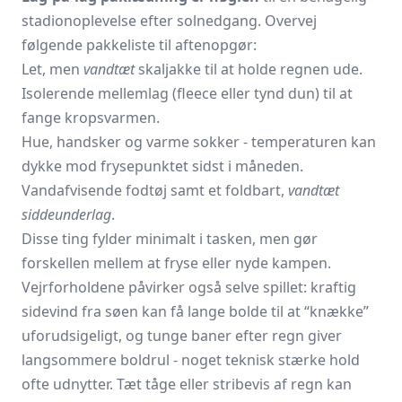
stadionoplevelse efter solnedgang. Overvej
følgende pakkeliste til aftenopgør:
Let, men
vandtæt
skaljakke til at holde regnen ude.
Isolerende mellemlag (fleece eller tynd dun) til at
fange kropsvarmen.
Hue, handsker og varme sokker - temperaturen kan
dykke mod frysepunktet sidst i måneden.
Vandafvisende fodtøj samt et foldbart,
vandtæt
siddeunderlag
.
Disse ting fylder minimalt i tasken, men gør
forskellen mellem at fryse eller nyde kampen.
Vejrforholdene påvirker også selve spillet: kraftig
sidevind fra søen kan få lange bolde til at “knække”
uforudsigeligt, og tunge baner efter regn giver
langsommere boldrul - noget teknisk stærke hold
ofte udnytter. Tæt tåge eller stribevis af regn kan