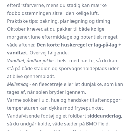
efterårsfarverne, mens du stadig kan mærke
fodboldstemningen sitre i den kølige luft.
Praktiske tips: pakning, planlægning og timing
Oktober kræver, at du pakker til både kølige
morgener, lune eftermiddage og potentielt meget
våde aftener.
Den korte huskeregel er lag-på-lag +
vandtæt
. Overvej følgende:
Vandtæt, åndbar jakke
- helst med hætte, så du kan
stå på både stadion og sporvognsholdeplads uden
at blive gennemblødt.
Mellemlag
- en fleecetrøje eller let dunjakke, som kan
tages af, når solen bryder igennem.
Varme sokker i uld, hue og handsker til aftenopgør;
temperaturen kan dykke mod frysepunktet.
Vandafvisende fodtøj og et foldbart
siddeunderlag
,
så du undgår kolde, våde sæder på BMO Field.