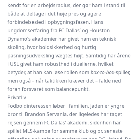
kendt for en arbejdsradius, der gør ham i stand til
både at deltage i det høje pres og agere
forbindelsesled i opbygningsfasen. Hans
ungdomserfaring fra FC Dallas’ og Houston
Dynamo’s akademier har givet ham en teknisk
skoling, hvor boldsikkerhed og hurtig
pasningsudveksling vægtes højt. Samtidig har årene
i USL givet ham robusthed i duellerne, hvilket
betyder, at han kan løse rollen som
box-to-box
-spiller,
men også – når taktikken kræver det – falde ned
foran forsvaret som balancepunkt.
Privatliv
Fodboldinteressen løber i familien. Jaden er yngre
bror til Brandon Servania, der ligeledes har taget
rejsen gennem FC Dallas’ akademi, sidenhen har
spillet MLS-kampe for samme klub og pr. seneste