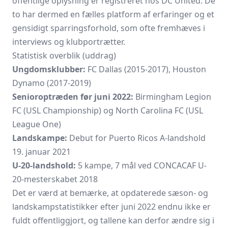
offentlige oplysning er registreret hos DC United. De
to har dermed en fælles platform af erfaringer og et
gensidigt sparringsforhold, som ofte fremhæves i
interviews og klubportrætter.
Statistisk overblik (uddrag)
Ungdomsklubber:
FC Dallas
(2015-2017),
Houston
Dynamo
(2017-2019)
Senioroptræden før juni 2022:
Birmingham Legion
FC
(USL Championship) og North Carolina FC (USL
League One)
Landskampe:
Debut for Puerto Ricos A-landshold
19. januar 2021
U-20-landshold:
5 kampe, 7 mål ved CONCACAF U-
20-mesterskabet 2018
Det er værd at bemærke, at opdaterede sæson- og
landskampstatistikker efter juni 2022 endnu ikke er
fuldt offentliggjort, og tallene kan derfor ændre sig i