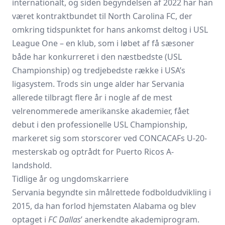
internationalt, og siden begyndelsen af 2022 har han
været kontraktbundet til North Carolina FC, der
omkring tidspunktet for hans ankomst deltog i
USL
League One
– en klub, som i løbet af få sæsoner
både har konkurreret i den næstbedste (USL
Championship) og tredjebedste række i USA’s
ligasystem. Trods sin unge alder har Servania
allerede tilbragt flere år i nogle af de mest
velrenommerede amerikanske akademier, fået
debut i den professionelle USL Championship,
markeret sig som storscorer ved CONCACAFs U-20-
mesterskab og optrådt for Puerto Ricos A-
landshold.
Tidlige år og ungdomskarriere
Servania begyndte sin målrettede fodboldudvikling i
2015, da han forlod hjemstaten Alabama og blev
optaget i
FC Dallas
’ anerkendte akademiprogram.