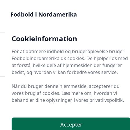
Fodbold i Nordamerika - MLS, Liga MX og NWSL - din guide
til nordamerikansk fodbold
Fodbold i Nordamerika
Cookieinformation
Fodbold i Nordame
For at optimere indhold og brugeroplevelse bruger
Menu
Fodboldinordamerika.dk cookies. De hjælper os med
Søg
Søg
at forstå, hvilke dele af hjemmesiden der fungerer
bedst, og hvordan vi kan forbedre vores service.
Når du bruger denne hjemmeside, accepterer du
vores brug af cookies. Læs mere om, hvordan vi
behandler dine oplysninger, i vores privatlivspolitik.
Accepter