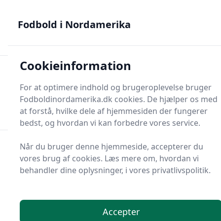
Fodbold i Nordamerika - MLS, Liga MX og NWSL - din guide
til nordamerikansk fodbold
Fodbold i Nordamerika
Cookieinformation
Fodbold i Nordame
For at optimere indhold og brugeroplevelse bruger
Menu
Fodboldinordamerika.dk cookies. De hjælper os med
Søg
Søg
at forstå, hvilke dele af hjemmesiden der fungerer
bedst, og hvordan vi kan forbedre vores service.
Når du bruger denne hjemmeside, accepterer du
vores brug af cookies. Læs mere om, hvordan vi
behandler dine oplysninger, i vores privatlivspolitik.
Accepter