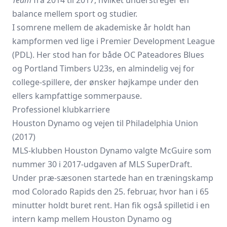
Team
fra 2014 til 2017, hvilket understreger en
balance mellem sport og studier.
I somrene mellem de akademiske år holdt han
kampformen ved lige i Premier Development League
(PDL). Her stod han for både OC Pateadores Blues
og
Portland Timbers
U23s, en almindelig vej for
college-spillere, der ønsker højkampe under den
ellers kampfattige sommerpause.
Professionel klubkarriere
Houston Dynamo og vejen til Philadelphia Union
(2017)
MLS-klubben Houston Dynamo valgte McGuire som
nummer 30 i 2017-udgaven af MLS SuperDraft.
Under præ-sæsonen startede han en træningskamp
mod
Colorado Rapids
den 25. februar, hvor han i 65
minutter holdt buret rent. Han fik også spilletid i en
intern kamp mellem
Houston Dynamo
og