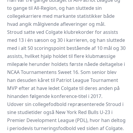
Han var tre gange udtaget til All-Patriot League og
to gange til All-Region, og han sluttede sin
collegekarriere med markante statistikker både
hvad angik målgivende afleveringer og mål.
Stroud satte ved Colgate klubrekorder for assists
med 13 i én sæson og 30 i karrieren, og han sluttede
med i alt 50 scoringspoint bestående af 10 mål og 30
assists, hvilket hjalp holdet til flere klubmæssige
milepæle herunder holdets første nåede deltagelse i
NCAA Tournamentens Sweet 16. Som senior blev
han desuden kåret til Patriot League Tournament
MVP efter at have ledet Colgate til deres anden på
hinanden følgende konference-titel i 2017.
Udover sin collegefodbold repræsenterede Stroud i
sine studietider også New York Red Bulls U-23 i
Premier Development League (PDL), hvor han deltog
i periodevis turneringsfodbold ved siden af Colgate.