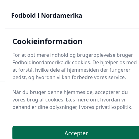
Fodbold i Nordamerika - MLS, Liga MX og NWSL - din guide
til nordamerikansk fodbold
Fodbold i Nordamerika
Cookieinformation
Fodbold i Nordame
For at optimere indhold og brugeroplevelse bruger
Menu
Fodboldinordamerika.dk cookies. De hjælper os med
Søg
Søg
at forstå, hvilke dele af hjemmesiden der fungerer
bedst, og hvordan vi kan forbedre vores service.
Når du bruger denne hjemmeside, accepterer du
vores brug af cookies. Læs mere om, hvordan vi
behandler dine oplysninger, i vores privatlivspolitik.
Accepter