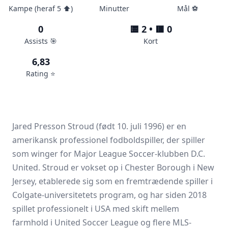
Kampe (heraf 5 ⬆️)
Minutter
Mål ⚽️
0
🟨 2 • 🟥 0
Assists 🎯
Kort
6,83
Rating ⭐️
Jared Presson Stroud (født 10. juli 1996) er en
amerikansk professionel fodboldspiller, der spiller
som winger for Major League Soccer-klubben D.C.
United. Stroud er vokset op i Chester Borough i New
Jersey, etablerede sig som en fremtrædende spiller i
Colgate-universitetets program, og har siden 2018
spillet professionelt i USA med skift mellem
farmhold i United Soccer League og flere MLS-