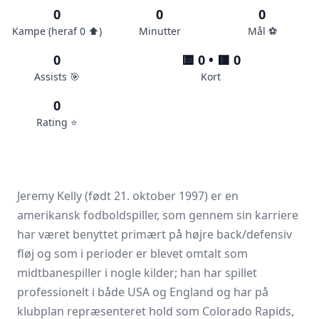
0
0
0
Kampe (heraf 0 ⬆️)
Minutter
Mål ⚽️
0
🟨 0 • 🟥 0
Assists 🎯
Kort
0
Rating ⭐️
Jeremy Kelly (født 21. oktober 1997) er en
amerikansk fodboldspiller, som gennem sin karriere
har været benyttet primært på højre back/defensiv
fløj og som i perioder er blevet omtalt som
midtbanespiller i nogle kilder; han har spillet
professionelt i både USA og England og har på
klubplan repræsenteret hold som Colorado Rapids,