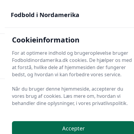
Fodbold i Nordamerika - MLS, Liga MX og NWSL - din guide
til nordamerikansk fodbold
Fodbold i Nordamerika
Cookieinformation
Fodbold i Nordame
For at optimere indhold og brugeroplevelse bruger
Menu
Fodboldinordamerika.dk cookies. De hjælper os med
Søg
Søg
at forstå, hvilke dele af hjemmesiden der fungerer
bedst, og hvordan vi kan forbedre vores service.
Når du bruger denne hjemmeside, accepterer du
vores brug af cookies. Læs mere om, hvordan vi
behandler dine oplysninger, i vores privatlivspolitik.
Accepter