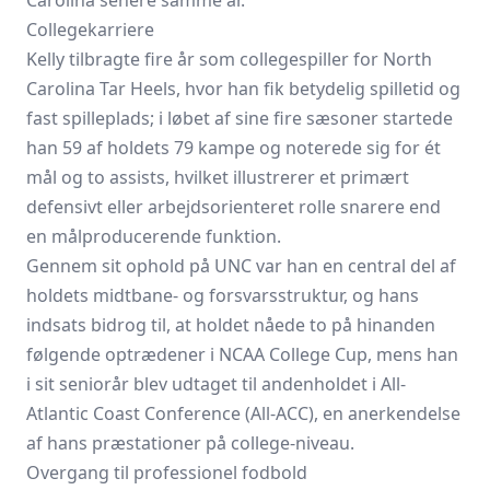
Carolina senere samme år.
Collegekarriere
Kelly tilbragte fire år som collegespiller for North
Carolina Tar Heels, hvor han fik betydelig spilletid og
fast spilleplads; i løbet af sine fire sæsoner startede
han 59 af holdets 79 kampe og noterede sig for ét
mål og to assists, hvilket illustrerer et primært
defensivt eller arbejdsorienteret rolle snarere end
en målproducerende funktion.
Gennem sit ophold på UNC var han en central del af
holdets midtbane- og forsvarsstruktur, og hans
indsats bidrog til, at holdet nåede to på hinanden
følgende optrædener i NCAA College Cup, mens han
i sit seniorår blev udtaget til andenholdet i All-
Atlantic Coast Conference (All-ACC), en anerkendelse
af hans præstationer på college-niveau.
Overgang til professionel fodbold