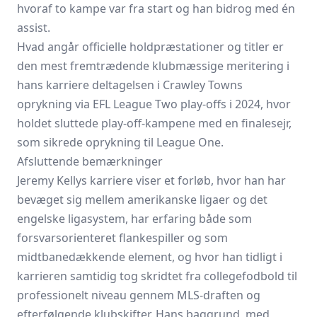
hvoraf to kampe var fra start og han bidrog med én
assist.
Hvad angår officielle holdpræstationer og titler er
den mest fremtrædende klubmæssige meritering i
hans karriere deltagelsen i Crawley Towns
oprykning via EFL League Two play-offs i 2024, hvor
holdet sluttede play-off-kampene med en finalesejr,
som sikrede oprykning til League One.
Afsluttende bemærkninger
Jeremy Kellys karriere viser et forløb, hvor han har
bevæget sig mellem amerikanske ligaer og det
engelske ligasystem, har erfaring både som
forsvarsorienteret flankespiller og som
midtbanedækkende element, og hvor han tidligt i
karrieren samtidig tog skridtet fra collegefodbold til
professionelt niveau gennem MLS-draften og
efterfølgende klubskifter. Hans baggrund, med