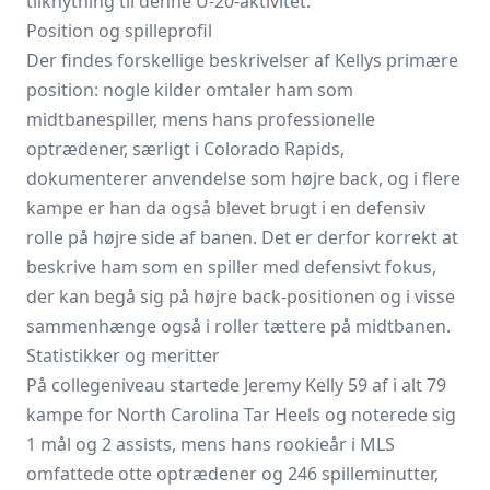
tilknytning til denne U-20-aktivitet.
Position og spilleprofil
Der findes forskellige beskrivelser af Kellys primære
position: nogle kilder omtaler ham som
midtbanespiller, mens hans professionelle
optrædener, særligt i Colorado Rapids,
dokumenterer anvendelse som højre back, og i flere
kampe er han da også blevet brugt i en defensiv
rolle på højre side af banen. Det er derfor korrekt at
beskrive ham som en spiller med defensivt fokus,
der kan begå sig på højre back-positionen og i visse
sammenhænge også i roller tættere på midtbanen.
Statistikker og meritter
På collegeniveau startede Jeremy Kelly 59 af i alt 79
kampe for North Carolina Tar Heels og noterede sig
1 mål og 2 assists, mens hans rookieår i MLS
omfattede otte optrædener og 246 spilleminutter,