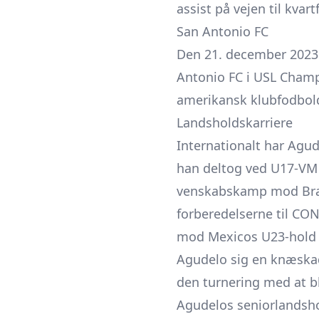
assist på vejen til kvar
San Antonio FC
Den 21. december 2023 
Antonio FC i USL Champi
amerikansk klubfodbol
Landsholdskarriere
Internationalt har Agu
han deltog ved U17-VM i
venskabskamp mod Brasi
forberedelserne til CO
mod Mexicos U23-hold d
Agudelo sig en knæskad
den turnering med at bl
Agudelos seniorlandsho