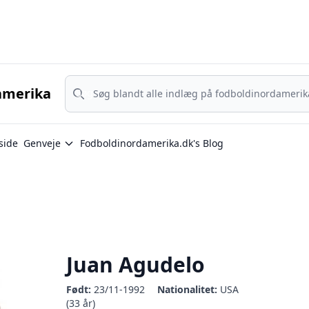
Nordamerika - MLS, Liga MX og NWSL - din guide til nordamerika
Søg
amerika
Søg
side
Genveje
Fodboldinordamerika.dk's Blog
Juan Agudelo
Født:
23/11-1992
Nationalitet:
USA
(33 år)