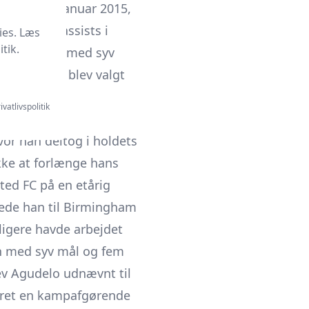
tningen af januar 2015,
re mål og assists i
ies. Læs
tik.
s topscorer med syv
e mål samt blev valgt
mål.
ivatlivspolitik
vor han deltog i holdets
kke at forlænge hans
ted FC på en etårig
tede han til Birmingham
ligere havde arbejdet
n med syv mål og fem
ev Agudelo udnævnt til
veret en kampafgørende