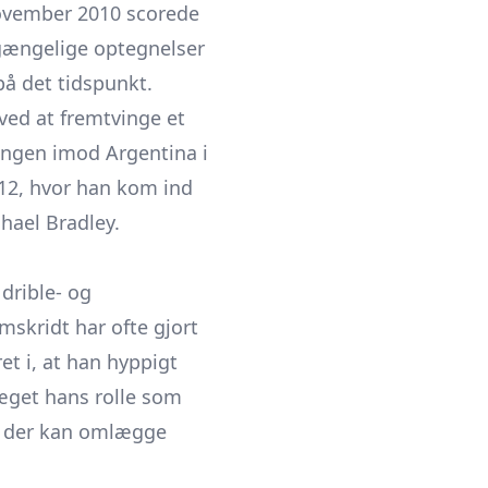
november 2010 scorede
lgængelige optegnelser
på det tidspunkt.
ved at fremtvinge et
ningen imod Argentina i
012, hvor han kom ind
hael Bradley.
drible- og
mskridt har ofte gjort
et i, at han hyppigt
præget hans rolle som
r, der kan omlægge