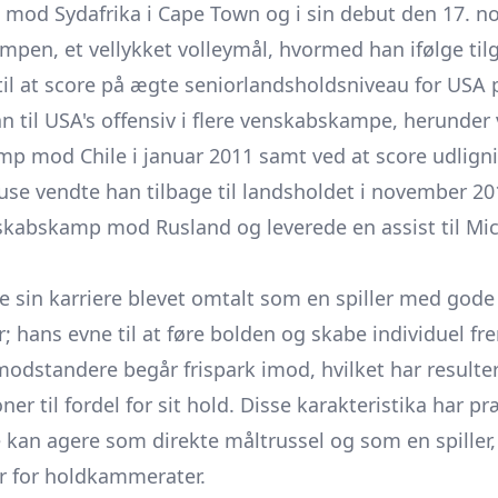
 mod Sydafrika i Cape Town og i sin debut den 17. 
ampen, et vellykket volleymål, hvormed han ifølge ti
 til at score på ægte seniorlandsholdsniveau for USA 
n til USA's offensiv i flere venskabskampe, herunder 
amp mod Chile i januar 2011 samt ved at score udlig
use vendte han tilbage til landsholdet i november 2
nskabskamp mod Rusland og leverede en assist til Mic
 sin karriere blevet omtalt som en spiller med gode 
 hans evne til at føre bolden og skabe individuel fre
 modstandere begår frispark imod, hvilket har resulter
er til fordel for sit hold. Disse karakteristika har 
e kan agere som direkte måltrussel og som en spille
er for holdkammerater.