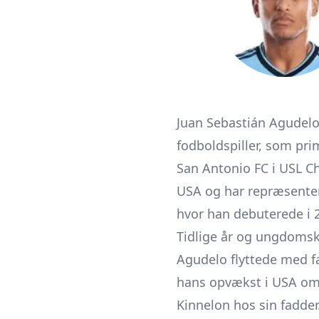
Juan Sebastián Agudelo 
fodboldspiller, som pri
San Antonio FC i USL C
USA og har repræsenter
hvor han debuterede i
Tidlige år og ungdomsk
Agudelo flyttede med f
hans opvækst i USA omf
Kinnelon hos sin fadder