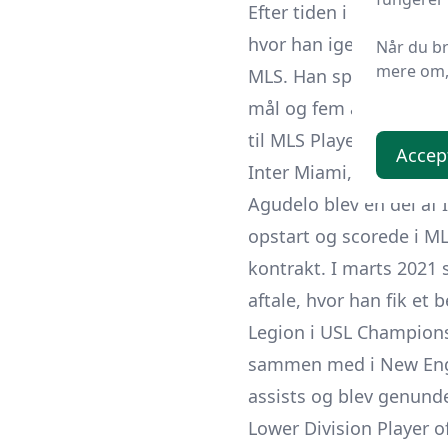
Efter tiden i Europa ve
hvor han igen blev en d
Når du b
mere om, 
MLS. Han spillede fler
mål og fem assists, og
til MLS Player of the W
Accep
Inter Miami, Minnesot
Agudelo blev en del af 
opstart og scorede i M
kontrakt. I marts 2021 
aftale, hvor han fik et
Legion i USL Champions
sammen med i New Engl
assists og blev genund
Lower Division Player 