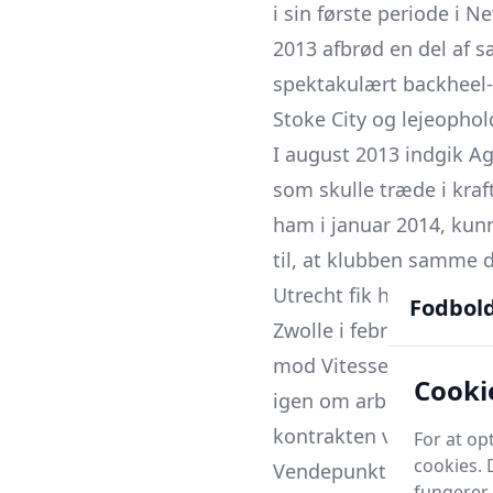
i sin første periode i 
2013 afbrød en del af 
spektakulært backheel-m
Stoke City og lejeophol
I august 2013 indgik A
som skulle træde i kra
ham i januar 2014, kunne
til, at klubben samme d
Utrecht fik han spillet
Fodbol
Zwolle i februar 2014 
mod Vitesse, hvor han o
Cooki
igen om arbejdstilladel
kontrakten ved gensidig
For at o
cookies. 
Vendepunkt og retur ti
fungerer 