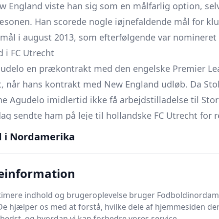
New England viste han sig som en målfarlig option, s
sæsonen. Han scorede nogle iøjnefaldende mål for kl
ål i august 2013, som efterfølgende var nomineret ti
d i FC Utrecht
gudelo en prækontrakt med den engelske Premier Lea
ft, når hans kontrakt med New England udløb. Da Sto
 Agudelo imidlertid ikke få arbejdstilladelse til Stor
ag sendte ham på leje til hollandske FC Utrecht for 
id som indskifter og kom til scoringer; han fandt n
d i Nordamerika
og scorede yderligere i kampene mod Heracles og i s
gså bidrog med en assist i en 2-1-sejr den 3. maj 20
einformation
se for Agudelo, men afslag gentog sig, og parterne o
 aftale.
ptimere indhold og brugeroplevelse bruger Fodboldinordam
De hjælper os med at forstå, hvilke dele af hjemmesiden de
l MLS
bedst, og hvordan vi kan forbedre vores service.