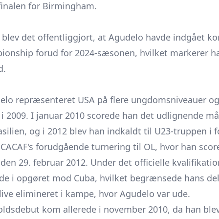
tfinalen for Birmingham.
blev det offentliggjort, at Agudelo havde indgået k
onship forud for 2024-sæsonen, hvilket markerer han
d.
delo repræsenteret USA på flere ungdomsniveauer og
 2009. I januar 2010 scorede han det udlignende mål
lien, og i 2012 blev han indkaldt til U23-truppen i 
NCACAF's forudgående turnering til OL, hvor han sco
en 29. februar 2012. Under det officielle kvalifikat
e i opgøret mod Cuba, hvilket begrænsede hans del
ive elimineret i kampe, hvor Agudelo var ude.
ldsdebut kom allerede i november 2010, da han blev 