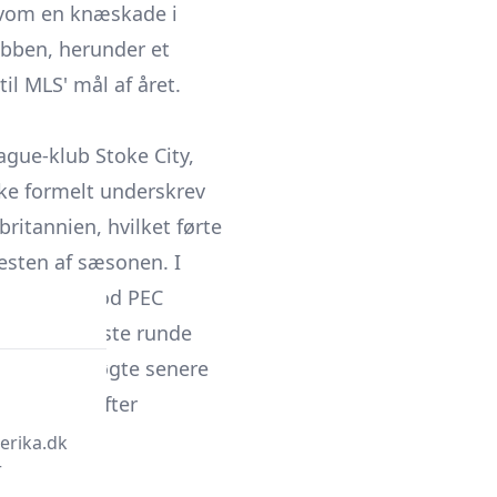
elvom en knæskade i
ubben, herunder et
l MLS' mål af året.
gue-klub Stoke City,
ke formelt underskrev
britannien, hvilket førte
resten af sæsonen. I
etmaskerne mod PEC
æsonens sidste runde
14. Stoke søgte senere
pløste herefter
erika.dk
r