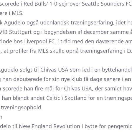
corede i Red Bulls' 1-0-sejr over Seattle Sounders FC, 
ere i MLS.
 fik Agudelo også udenlandsk træningserfaring, idet 
 VfB Stuttgart og i begyndelsen af december samme 
riode hos Liverpool FC, i tråd med den daværende a
at profiler fra MLS skulle opnå træningserfaring i E
gudelo solgt til Chivas USA som led i en byttehandel
 han debuterede for sin nye klub få dage senere i en 
n scorede han fire mål for Chivas USA, der samlet h
han blandt andet Celtic i Skotland for en træningsp
 træningsophold.
n
delo til New England Revolution i bytte for pengemi