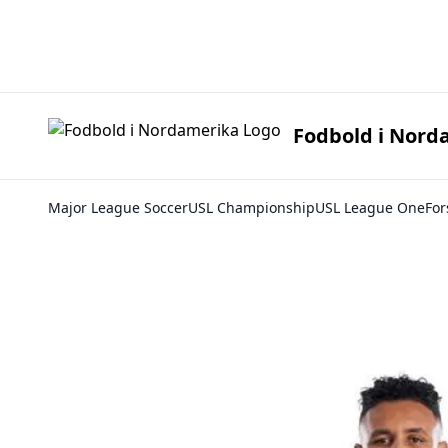
Fodbold i 
Fodbold i Nord
Major League Soccer
USL Championship
USL League One
For