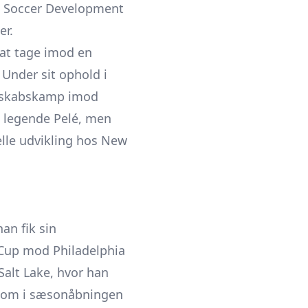
.S. Soccer Development
er.
 at tage imod en
Under sit ophold i
enskabskamp imod
e legende Pelé, men
elle udvikling hos New
an fik sin
n Cup mod Philadelphia
alt Lake, hvor han
l kom i sæsonåbningen