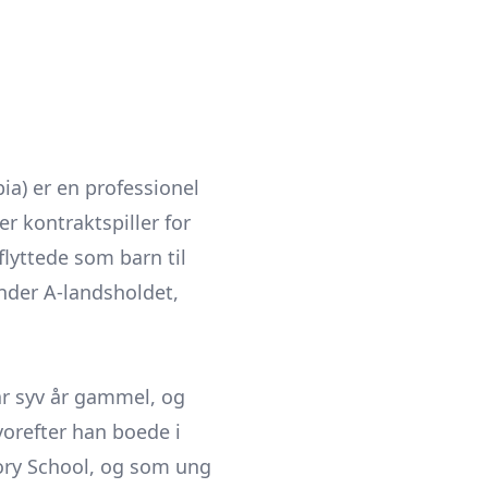
ia) er en professionel
r kontraktspiller for
lyttede som barn til
nder A-landsholdet,
ar syv år gammel, og
orefter han boede i
atory School, og som ung