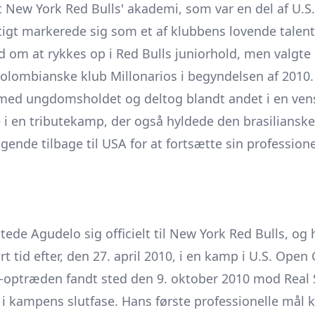
tet New York Red Bulls' akademi, som var en del af U
igt markerede sig som et af klubbens lovende talent
ud om at rykkes op i Red Bulls juniorhold, men valgte
olombianske klub Millonarios i begyndelsen af 2010. 
 med ungdomsholdet og deltog blandt andet i en v
 i en tributekamp, der også hyldede den brasiliansk
gende tilbage til USA for at fortsætte sin profession
ede Agudelo sig officielt til New York Red Bulls, og h
rt tid efter, den 27. april 2010, i en kamp i U.S. Ope
-optræden fandt sted den 9. oktober 2010 mod Real S
 i kampens slutfase. Hans første professionelle må