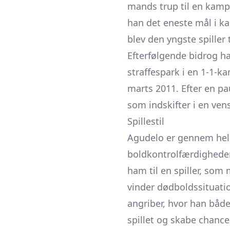
mands trup til en kamp
han det eneste mål i k
blev den yngste spiller
Efterfølgende bidrog ha
straffespark i en 1-1-k
marts 2011. Efter en pa
som indskifter i en ve
Spillestil
Agudelo er gennem hele
boldkontrolfærdigheder;
ham til en spiller, som
vinder dødboldssituation
angriber, hvor han båd
spillet og skabe chanc