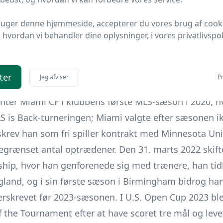
ndte Agudelo tilbage til New England Revolution i slu
el af klubbens offensive trup og fortsatte med at leve
ruger denne hjemmeside, accepterer du vores brug af cook
hvordan vi behandler dine oplysninger, i vores privatlivspoli
e sæsoner i New England, hvor han i 2016 var klubben
 i 2017 opnåede han en personlig sæsonrekord på ott
eek i forbindelse med en kamp, hvor han scorede to 
ter
Jeg afviser
Pr
a United og Birmingham Legion
Inter Miami CF i klubbens første MLS-sæson i 2020, h
LS is Back-turneringen; Miami valgte efter sæsonen i
skrev han som fri spiller kontrakt med Minnesota Uni
 begrænset antal optrædener. Den 31. marts 2022 skif
hip, hvor han genforenede sig med trænere, han tid
and, og i sin første sæson i Birmingham bidrog ha
erskrevet før 2023-sæsonen. I U.S. Open Cup 2023 bl
of the Tournament efter at have scoret tre mål og le