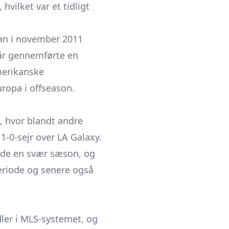
hvilket var et tidligt
han i november 2011
år gennemførte en
merikanske
uropa i offseason.
, hvor blandt andre
1-0-sejr over LA Galaxy.
avde en svær sæson, og
eriode og senere også
dler i MLS-systemet, og