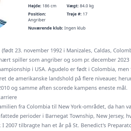
Højde:
186 cm
Vægt:
84.0 kg
Position:
Trøje #:
17
Angriber
Nuværende klub:
Ingen klub
(født 23. november 1992 i Manizales, Caldas, Colomb
mært spiller som angriber og som pr. december 2023 e
hampionship i USA. Agudelo er født i Colombia, men f
et de amerikanske landshold på flere niveauer, heru
 2010 og samme aften scorede kampens eneste mål.
arriere
amilien fra Colombia til New York-området, da han v
attede perioder i Barnegat Township, New Jersey, hv
. I 2007 tilbragte han et år på St. Benedict's Prepar