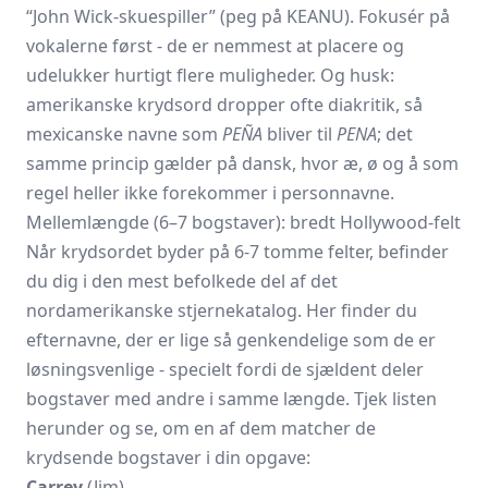
“John Wick-skuespiller” (peg på KEANU). Fokusér på
vokalerne først - de er nemmest at placere og
udelukker hurtigt flere muligheder. Og husk:
amerikanske krydsord dropper ofte diakritik, så
mexicanske navne som
PEÑA
bliver til
PENA
; det
samme princip gælder på dansk, hvor æ, ø og å som
regel heller ikke forekommer i personnavne.
Mellemlængde (6–7 bogstaver): bredt Hollywood-felt
Når krydsordet byder på 6-7 tomme felter, befinder
du dig i den mest befolkede del af det
nordamerikanske stjernekatalog. Her finder du
efternavne, der er lige så genkendelige som de er
løsningsvenlige - specielt fordi de sjældent deler
bogstaver med andre i samme længde. Tjek listen
herunder og se, om en af dem matcher de
krydsende bogstaver i din opgave:
Carrey
(Jim)