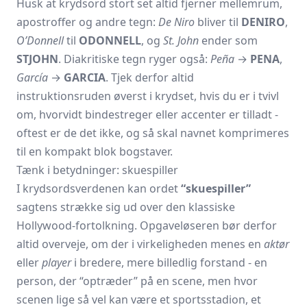
Husk at krydsord stort set altid fjerner mellemrum,
apostroffer og andre tegn:
De Niro
bliver til
DENIRO
,
O’Donnell
til
ODONNELL
, og
St. John
ender som
STJOHN
. Diakritiske tegn ryger også:
Peña
→
PENA
,
García
→
GARCIA
. Tjek derfor altid
instruktionsruden øverst i krydset, hvis du er i tvivl
om, hvorvidt bindestreger eller accenter er tilladt -
oftest er de det ikke, og så skal navnet komprimeres
til en kompakt blok bogstaver.
Tænk i betydninger: skuespiller
I krydsordsverdenen kan ordet
“skuespiller”
sagtens strække sig ud over den klassiske
Hollywood-fortolkning. Opgaveløseren bør derfor
altid overveje, om der i virkeligheden menes en
aktør
eller
player
i bredere, mere billedlig forstand - en
person, der “optræder” på en scene, men hvor
scenen lige så vel kan være et sportsstadion, et