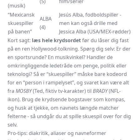
(5)
film/serier
(musik)
“Mexicansk
Jesús Alba, fodboldspiller -
ALBA
skuespiller
men kan også drille med
(4)
på banen”
Jessica Alba (USA/MEX-rødder)
Kort sagt:
læs hele krydsordet
før du låser dig fast
på en ren Hollywood-tolkning. Spørg dig selv: Er der
en sportsrunde? En musikvinkel? Handler de
omkringliggende ledetråde om penge, politik eller
teknologi? Så er “skuespiller” måske bare kodeord
for en “person i rampelyset”, og svaret kan være alt
fra
MOSBY
(Ted, fiktiv tv-karakter) til
BRADY
(NFL-
ikon). Brug de krydsende bogstaver som kompas,
og husk at tjekke, om navnets længde matcher
felterne - så undgår du at spille skuespil over for dig
selv.
Pro-tips: diakritik, aliaser og navneformer