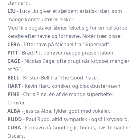
standard.
LIU
- Lucy Liu giver et sjældent asiatisk islæt, som
mange konstruktører elsker.
Med fire bogstaver åbner feltet sig for en hel stribe
kendte efternavne
og
fornavne. Notér især disse:
CERA
- Efternavn på Michael fra “Superbad”.
PITT
- Brad Pitt behøver næppe præsentation.
CAGE
- Nicolas Cage, ofte brugt når krydset mangler
et “G”.
BELL
- Kristen Bell fra “The Good Place”.
HART
- Kevin Hart, komiker og blockbuster-navn.
PINE
- Chris Pine, én af de mange superhelte-
Chris’er.
ALBA
- Jessica Alba, fylder godt med vokaler.
RUDD
- Paul Rudd, altid sympatisk - også i krydsord.
CUBA
- Fornavn på Gooding Jr.; bonus, hvis temaet er
Oscars.