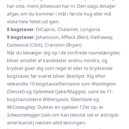
har otte, mens
Johansson
har ni. Den slags detaljer
afgør, om du kommer i mål i første hug eller må
viske hele feltet ud igen.
8 bogstaver
: DiCaprio, Chalamet, Longoria
9 bogstaver
: Johansson, Affleck (Ben), Hathaway,
Eastwood (Clint), Cranston (Bryan)
Når du bevæger dig op i de tocifrede navnelængder,
bliver antallet af kandidater endnu mindre, og
krydset giver dig som regel ét eller to krydsende
bogstaver, før svaret bliver åbenlyst. Kig efter
velkendte 10‐bogstavs­efternavne som
Washington
(Denzel) og
Gyllenhaal
(Jake/Maggie), samt de 11‐
bogstavs­slidere
Witherspoon
,
Silverstone
og
McConaughey
. Dukker en sjælden 12’er op, er
Schwarzenegger
(selv om han teknisk set er østrigsk‐
amerikansk) næsten altid løsningen.