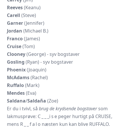
Reeves
(Keanu)
Carell
(Steve)
Garner
(Jennifer)
Jordan
(Michael B.)
Franco
(James)
Cruise
(Tom)
Clooney
(George) - syv bogstaver
Gosling
(Ryan) - syv bogstaver
Phoenix
(Joaquin)
McAdams
(Rachel)
Ruffalo
(Mark)
Mendes
(Eva)
Saldana
/
Saldaña
(Zoe)
Er du i tvivl, så
brug de krydsende bogstaver
som
lakmusprøve: C _ _ _i s e peger hurtigt på CRUISE,
mens R _ _ f a l o næsten kun kan blive RUFFALO.