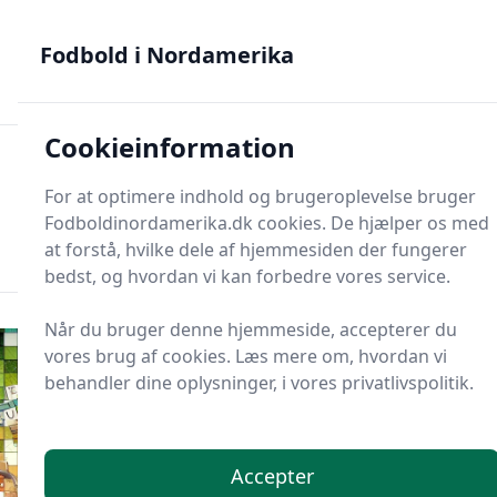
Fodbold i Nordamerika - MLS, Liga MX og NWSL - din guide
til nordamerikansk fodbold
Fodbold i Nordamerika
Cookieinformation
Fodbold i Nordame
For at optimere indhold og brugeroplevelse bruger
Menu
Fodboldinordamerika.dk cookies. De hjælper os med
Søg
Søg
at forstå, hvilke dele af hjemmesiden der fungerer
bedst, og hvordan vi kan forbedre vores service.
Når du bruger denne hjemmeside, accepterer du
vores brug af cookies. Læs mere om, hvordan vi
behandler dine oplysninger, i vores privatlivspolitik.
Accepter