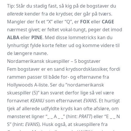
Tip: Står du stadig fast, så kig på de bogstaver du
allerede
kender fra de krydser, der går på tværs.
Mangler der fx et “X” eller “Q”, er
FOX
eller
CAGE
nærmest givet; er feltet vokal-tungt, peger det imod
ALBA
eller
PINE
. Med disse lommetricks kan du
lynhurtigt fylde korte felter ud og komme videre til
de længere navne.
Nordamerikansk skuespiller – 5 bogstaver
Fem bogstaver er en sand krydsordsklassiker, fordi
rammen passer til både for- og efternavne fra
Hollywoods A-liste. Ser du “nordamerikansk
skuespiller (5)” kan svaret derfor lige så vel være
fornavnet
KEANU
som efternavnet
EVANS
. Et hurtigt
tjek af allerede udfyldte kryds kan ofte afsløre, om
mønsteret ligner “_ _ A _ _” (hint:
PRATT
) eller “E _ _ N
S” (hint:
EVANS
). Husk også, at skuespillere fra