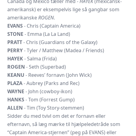
Canada og Mexico tæller med -
HAYEK
(mexicansk-
amerikansk) er eksempelvis lige så gangbar som
amerikanske
ROGEN
.
EVANS
- Chris (Captain America)
STONE
- Emma (La La Land)
PRATT
- Chris (Guardians of the Galaxy)
PERRY
- Tyler / Matthew (Madea / Friends)
HAYEK
- Salma (Frida)
ROGEN
- Seth (Superbad)
KEANU
- Reeves’ fornavn (John Wick)
PLAZA
- Aubrey (Parks and Rec)
WAYNE
- John (cowboy-ikon)
HANKS
- Tom (Forrest Gump)
ALLEN
- Tim (Toy Story-stemmen)
Sidder du med tvivl om det er fornavn eller
efternavn, så læg mærke til hjælpe­ledetråde som
“Captain America-stjernen” (peg på EVANS) eller