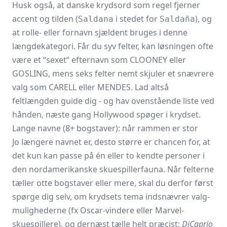
Husk også, at danske krydsord som regel fjerner
accent og tilden (
i stedet for
), og
Saldana
Saldaña
at rolle- eller fornavn sjældent bruges i denne
længdekategori. Får du syv felter, kan løsningen ofte
være et “sexet” efternavn som CLOONEY eller
GOSLING, mens seks felter nemt skjuler et snævrere
valg som CARELL eller MENDES. Lad altså
feltlængden guide dig - og hav ovenstående liste ved
hånden, næste gang Hollywood spøger i krydset.
Lange navne (8+ bogstaver): når rammen er stor
Jo længere navnet er, desto større er chancen for, at
det kun kan passe på én eller to kendte personer i
den nordamerikanske skuespillerfauna. Når felterne
tæller otte bogstaver eller mere, skal du derfor først
spørge dig selv, om krydsets tema indsnævrer valg­
mulighederne (fx Oscar‐vindere eller Marvel‐
skuespillere), og dernæst tælle helt præcist:
DiCaprio