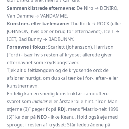
står oftest alene, men alt kan ske:
Sammenklistrede efternavne:
De Niro → DENIRO,
Van Damme → VANDAMME.
Kunstner- eller kælenavne:
The Rock → ROCK (eller
JOHNSON, hvis der er brug for efternavnet), Ice T →
ICET, Bad Bunny → BADBUNNY.
Fornavne i fokus:
Scarlett (Johansson), Harrison
(Ford) - især hvis resten af krydset allerede giver
efternavnet som krydsbogstaver.
Tjek altid feltlængden og de krydsende ord; de
afslører hurtigt, om du skal tænke i for-, efter- eller
kunstnernavn.
Endelig kan en snedig konstruktør camouflere
svaret som
initialer
eller årstal/rolle-hint. “Iron Man-
stjerne (3)” peger fx på
RDJ
, mens “Matrix-helt 1999
(5)” kalder på
NEO
- ikke Keanu. Hold også øje med
sproget i resten af krydset: Står ledetrådene på