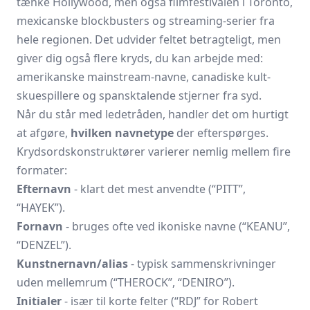
tænke Hollywood, men også filmfestivalen i Toronto,
mexicanske blockbusters og streaming-serier fra
hele regionen. Det udvider feltet betragteligt, men
giver dig også flere kryds, du kan arbejde med:
amerikanske mainstream-navne, canadiske kult-
skuespillere og spansktalende stjerner fra syd.
Når du står med ledetråden, handler det om hurtigt
at afgøre,
hvilken navnetype
der efterspørges.
Krydsordskonstruktører varierer nemlig mellem fire
formater:
Efternavn
- klart det mest anvendte (“PITT”,
“HAYEK”).
Fornavn
- bruges ofte ved ikoniske navne (“KEANU”,
“DENZEL”).
Kunstnernavn/alias
- typisk sammenskrivninger
uden mellemrum (“THEROCK”, “DENIRO”).
Initialer
- især til korte felter (“RDJ” for Robert