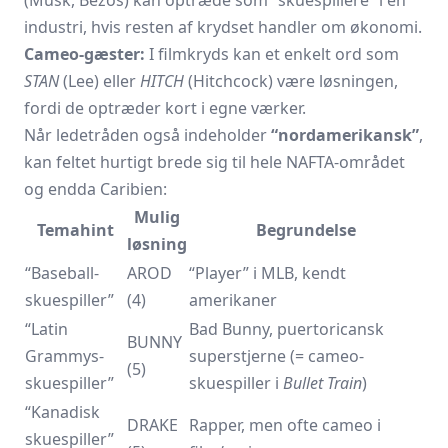
(Musk, Bezos) kan optræde som “skuespillere” i en
industri, hvis resten af krydset handler om økonomi.
Cameo-gæster:
I filmkryds kan et enkelt ord som
STAN
(Lee) eller
HITCH
(Hitchcock) være løsningen,
fordi de optræder kort i egne værker.
Når ledetråden også indeholder
“nordamerikansk”
,
kan feltet hurtigt brede sig til hele NAFTA-området
og endda Caribien:
Mulig
Temahint
Begrundelse
løsning
“Baseball-
AROD
“Player” i MLB, kendt
skuespiller”
(4)
amerikaner
“Latin
Bad Bunny, puertoricansk
BUNNY
Grammys-
superstjerne (= cameo-
(5)
skuespiller”
skuespiller i
Bullet Train
)
“Kanadisk
DRAKE
Rapper, men ofte cameo i
skuespiller”