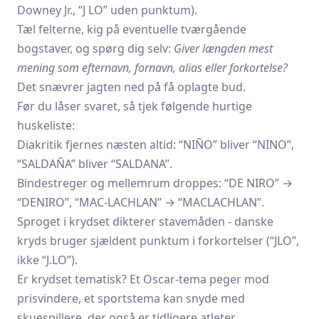
Downey Jr., “J LO” uden punktum).
Tæl felterne, kig på eventuelle tværgående
bogstaver, og spørg dig selv:
Giver længden mest
mening som efternavn, fornavn, alias eller forkortelse?
Det snævrer jagten ned på få oplagte bud.
Før du låser svaret, så tjek følgende hurtige
huskeliste:
Diakritik fjernes næsten altid: “NIÑO” bliver “NINO”,
“SALDAÑA” bliver “SALDANA”.
Bindestreger og mellemrum droppes: “DE NIRO” →
“DENIRO”, “MAC-LACHLAN” → “MACLACHLAN”.
Sproget i krydset dikterer stavemåden - danske
kryds bruger sjældent punktum i forkortelser (“JLO”,
ikke “J.LO”).
Er krydset tematisk? Et Oscar-tema peger mod
prisvindere, et sportstema kan snyde med
skuespillere, der også er tidligere atleter.