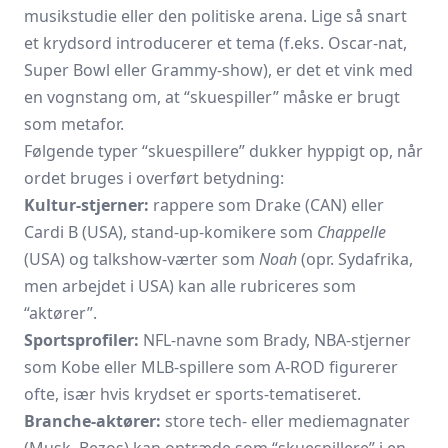
musikstudie eller den politiske arena. Lige så snart
et krydsord introducerer et tema (f.eks. Oscar-nat,
Super Bowl eller Grammy-show), er det et vink med
en vognstang om, at “skuespiller” måske er brugt
som metafor.
Følgende typer “skuespillere” dukker hyppigt op, når
ordet bruges i overført betydning:
Kultur-stjerner:
rappere som Drake (CAN) eller
Cardi B (USA), stand-up-komikere som
Chappelle
(USA) og talkshow-værter som
Noah
(opr. Sydafrika,
men arbejdet i USA) kan alle rubriceres som
“aktører”.
Sportsprofiler:
NFL-navne som Brady, NBA-stjerner
som Kobe eller MLB-spillere som A-ROD figurerer
ofte, især hvis krydset er sports-tema­tiseret.
Branche-aktører:
store tech- eller mediemagnater