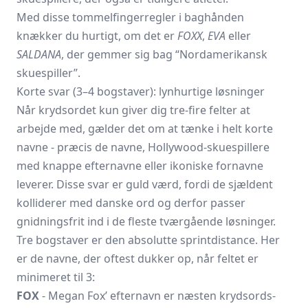
Med disse tommelfingerregler i baghånden
knækker du hurtigt, om det er
FOXX
,
EVA
eller
SALDANA
, der gemmer sig bag “Nordamerikansk
skuespiller”.
Korte svar (3–4 bogstaver): lynhurtige løsninger
Når krydsordet kun giver dig tre-fire felter at
arbejde med, gælder det om at tænke i helt korte
navne - præcis de navne, Hollywood-skuespillere
med knappe efternavne eller ikoniske fornavne
leverer. Disse svar er guld værd, fordi de sjældent
kolliderer med danske ord og derfor passer
gnidningsfrit ind i de fleste tværgående løsninger.
Tre bogstaver er den absolutte sprint­distance. Her
er de navne, der oftest dukker op, når feltet er
minimeret til 3:
FOX
- Megan Fox’ efternavn er næsten krydsords­