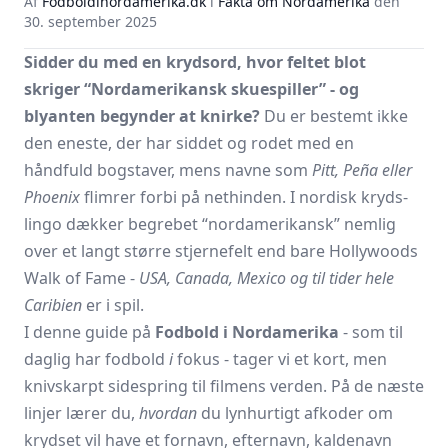
Af
Fodboldinordamerika.dk
i
Fakta om Nordamerika
den
30. september 2025
Sidder du med en krydsord, hvor feltet blot
skriger “Nordamerikansk skuespiller” - og
blyanten begynder at knirke?
Du er bestemt ikke
den eneste, der har siddet og rodet med en
håndfuld bogstaver, mens navne som
Pitt, Peña eller
Phoenix
flimrer forbi på nethinden. I nordisk kryds-
lingo dækker begrebet “nordamerikansk” nemlig
over et langt større stjernefelt end bare Hollywoods
Walk of Fame -
USA, Canada, Mexico og til tider hele
Caribien
er i spil.
I denne guide på
Fodbold i Nordamerika
- som til
daglig har fodbold
i
fokus - tager vi et kort, men
knivskarpt sidespring til filmens verden. På de næste
linjer lærer du,
hvordan
du lynhurtigt afkoder om
krydset vil have et fornavn, efternavn, kaldenavn