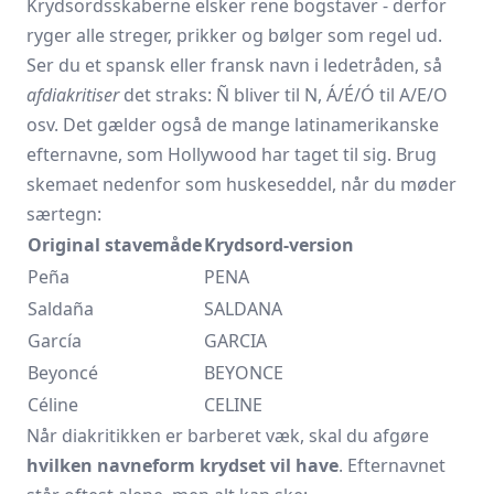
Krydsordsskaberne elsker rene bogstaver - derfor
ryger alle streger, prikker og bølger som regel ud.
Ser du et spansk eller fransk navn i ledetråden, så
afdiakritiser
det straks: Ñ bliver til N, Á/É/Ó til A/E/O
osv. Det gælder også de mange latinamerikanske
efternavne, som Hollywood har taget til sig. Brug
skemaet nedenfor som huskeseddel, når du møder
særtegn:
Original stavemåde
Krydsord-version
Peña
PENA
Saldaña
SALDANA
García
GARCIA
Beyoncé
BEYONCE
Céline
CELINE
Når diakritikken er barberet væk, skal du afgøre
hvilken navneform krydset vil have
. Efternavnet