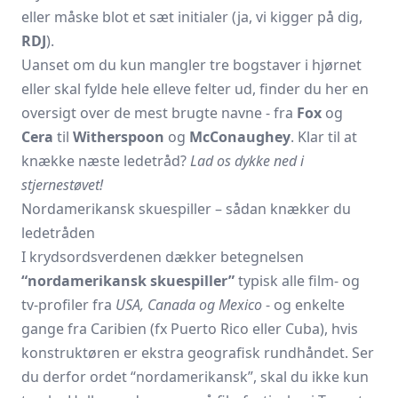
eller måske blot et sæt initialer (ja, vi kigger på dig,
RDJ
).
Uanset om du kun mangler tre bogstaver i hjørnet
eller skal fylde hele elleve felter ud, finder du her en
oversigt over de mest brugte navne - fra
Fox
og
Cera
til
Witherspoon
og
McConaughey
. Klar til at
knække næste ledetråd?
Lad os dykke ned i
stjernestøvet!
Nordamerikansk skuespiller – sådan knækker du
ledetråden
I krydsordsverdenen dækker betegnelsen
“nordamerikansk skuespiller”
typisk alle film- og
tv-profiler fra
USA, Canada og Mexico
- og enkelte
gange fra Caribien (fx Puerto Rico eller Cuba), hvis
konstruktøren er ekstra geografisk rundhåndet. Ser
du derfor ordet “nordamerikansk”, skal du ikke kun