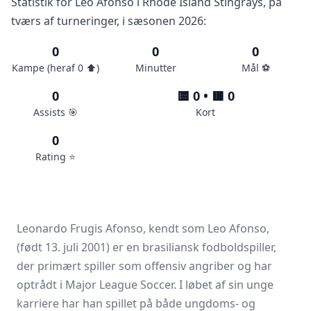
Statistik for Leo Afonso i Rhode Island Stingrays, på
tværs af turneringer, i sæsonen 2026:
0
0
0
Kampe (heraf 0 ⬆️)
Minutter
Mål ⚽️
0
🟨 0 • 🟥 0
Assists 🎯
Kort
0
Rating ⭐️
Leonardo Frugis Afonso, kendt som Leo Afonso,
(født 13. juli 2001) er en brasiliansk fodboldspiller,
der primært spiller som offensiv angriber og har
optrådt i Major League Soccer. I løbet af sin unge
karriere har han spillet på både ungdoms- og