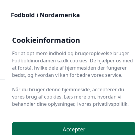
Fodbold i Nordamerika - MLS, Liga MX og NWSL - din guide
til nordamerikansk fodbold
Fodbold i Nordamerika
Cookieinformation
Fodbold i Nordame
For at optimere indhold og brugeroplevelse bruger
Menu
Fodboldinordamerika.dk cookies. De hjælper os med
Søg
Søg
at forstå, hvilke dele af hjemmesiden der fungerer
bedst, og hvordan vi kan forbedre vores service.
Når du bruger denne hjemmeside, accepterer du
vores brug af cookies. Læs mere om, hvordan vi
behandler dine oplysninger, i vores privatlivspolitik.
Accepter