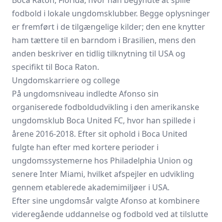
Boca Raton, Florida, hvor han begyndte at spille
fodbold i lokale ungdomsklubber. Begge oplysninger
er fremført i de tilgængelige kilder; den ene knytter
ham tættere til en barndom i Brasilien, mens den
anden beskriver en tidlig tilknytning til USA og
specifikt til Boca Raton.
Ungdomskarriere og college
På ungdomsniveau indledte Afonso sin
organiserede fodboldudvikling i den amerikanske
ungdomsklub Boca United FC, hvor han spillede i
årene 2016-2018. Efter sit ophold i Boca United
fulgte han efter med kortere perioder i
ungdomssystemerne hos Philadelphia Union og
senere Inter Miami, hvilket afspejler en udvikling
gennem etablerede akademimiljøer i USA.
Efter sine ungdomsår valgte Afonso at kombinere
videregående uddannelse og fodbold ved at tilslutte