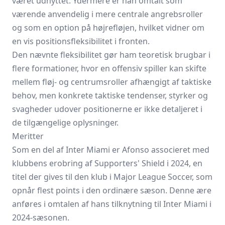
været udnyttet. Ydermere er han omtalt som
værende anvendelig i mere centrale angrebsroller
og som en option på højrefløjen, hvilket vidner om
en vis positionsfleksibilitet i fronten.
Den nævnte fleksibilitet gør ham teoretisk brugbar i
flere formationer, hvor en offensiv spiller kan skifte
mellem fløj- og centrumsroller afhængigt af taktiske
behov, men konkrete taktiske tendenser, styrker og
svagheder udover positionerne er ikke detaljeret i
de tilgængelige oplysninger.
Meritter
Som en del af Inter Miami er Afonso associeret med
klubbens erobring af Supporters' Shield i 2024, en
titel der gives til den klub i Major League Soccer, som
opnår flest points i den ordinære sæson. Denne ære
anføres i omtalen af hans tilknytning til Inter Miami i
2024-sæsonen.