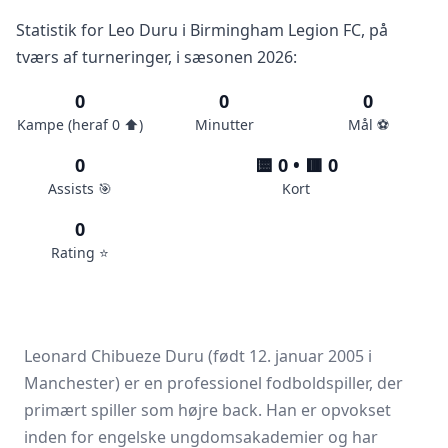
Statistik for Leo Duru i Birmingham Legion FC, på
tværs af turneringer, i sæsonen 2026:
0
0
0
Kampe (heraf 0 ⬆️)
Minutter
Mål ⚽️
0
🟨 0 • 🟥 0
Assists 🎯
Kort
0
Rating ⭐️
Leonard Chibueze Duru (født 12. januar 2005 i
Manchester) er en professionel fodboldspiller, der
primært spiller som højre back. Han er opvokset
inden for engelske ungdomsakademier og har