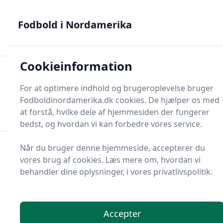
Fodbold i Nordamerika - MLS, Liga MX og NWSL - din guide
til nordamerikansk fodbold
Fodbold i Nordamerika
Cookieinformation
Fodbold i Nordame
For at optimere indhold og brugeroplevelse bruger
Menu
Fodboldinordamerika.dk cookies. De hjælper os med
Søg
Søg
at forstå, hvilke dele af hjemmesiden der fungerer
bedst, og hvordan vi kan forbedre vores service.
Når du bruger denne hjemmeside, accepterer du
vores brug af cookies. Læs mere om, hvordan vi
behandler dine oplysninger, i vores privatlivspolitik.
Accepter