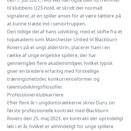
den 7. juli 2021, hvorved han også blev forfremmet
til klubbens U23-hold, et skridt der normalt
signalerer, at en spiller anses for at være tættere på
at kunne træde ind i seniortruppen.
Den tidlige del af hans udvikling, med et skifte fra et
topakademi som Manchester United til Blackburn
Rovers på et ungt alderstrin, placerer ham i en
række af unge engelske spillere, der har
gennemgået flere akademimiljøer, hvilket typisk
giver en bredere erfaring med forskellige
træningsmetoder, konkurrenceformer og
talentudviklingsfilosofier.
Professionel klubkarriere
Efter flere år i ungdomsrækkerne skrev Duru sin
første professionelle kontrakt med Blackburn
Rovers den 25. maj 2023, en kontrakt der oprindeligt
løb i et år, hvilket er almindeligt for unge spillere