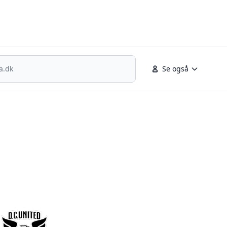
nsk fodbold
Se også