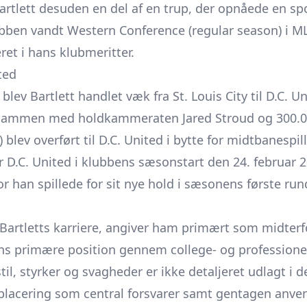
Bartlett desuden en del af en trup, der opnåede en sp
bben vandt Western Conference (regular season) i MLS
et i hans klubmeritter.
ted
ev Bartlett handlet væk fra St. Louis City til D.C. U
 sammen med holdkammeraten Jared Stroud og 300.000
blev overført til D.C. United i bytte for midtbanespil
for D.C. United i klubbens sæsonstart den 24. febru
r han spillede for sit nye hold i sæsonens første run
r Bartletts karriere, angiver ham primært som midterf
ans primære position gennem college- og professionel
til, styrker og svagheder er ikke detaljeret udlagt i 
placering som central forsvarer samt gentagen anven