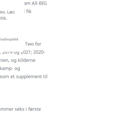
 til First Team All-BIG
 og dermed fik
ies. Læs
tik.
sportslige
ivatlivspolitik
 USL League Two for
, 2019 og 2021; 2020-
ien, og kilderne
a kamp- og
 som et supplement til
ummer seks i første