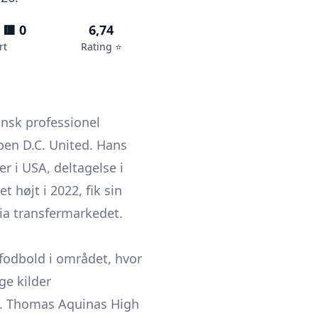
 🟥 0
6,74
rt
Rating ⭐️
ansk professionel
ben D.C. United. Hans
r i USA, deltagelse i
 højt i 2022, fik sin
via transfermarkedet.
fodbold i området, hvor
ge kilder
t. Thomas Aquinas High