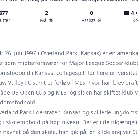
377
2
0
🟨 4 •
utter
Mål ⚽️
Assists 🎯
Ko
dt 26. juli 1997 i Overland Park, Kansas) er en amerik
ller som midterforsvarer for Major League Soccer-klub
sfodbold i Kansas, collegespill for flere universitete
Valley FC samt et forløb i MLS, hvor han blev draftet
både US Open Cup og MLS, og siden har skiftet klub 
gdomsfodbold
Overland Park i delstaten Kansas og spillede ungdoms
i skolefodbold på højt niveau. Der er i de tilgængeli
avnet på den skole, han gik på: én kilde angiver S