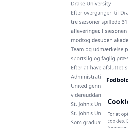
Drake University
Efter overgangen til Dra
tre sæsoner spillede 3
afleveringer. I sæsonen
modtog desuden akademi
Team og udmærkelse på 
sportslig og faglig præ
Efter at have afsluttet
Administration) fra Dra
Fodbol
United gennem en prøvet
videreuddanne sig på k
Cooki
St. John's University.
St. John's University
For at o
cookies. 
Som graduate student h
fungerer 