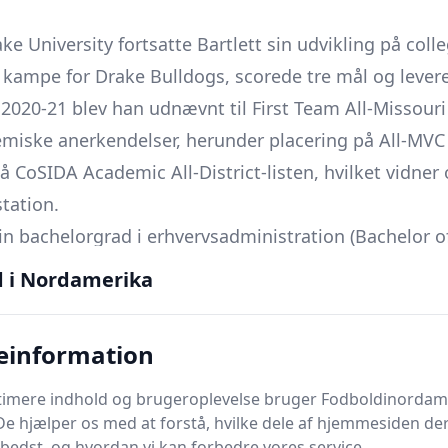
ke University fortsatte Bartlett sin udvikling på col
1 kampe for Drake Bulldogs, scorede tre mål og lever
 2020-21 blev han udnævnt til First Team All-Missour
ske anerkendelser, herunder placering på All-MVC S
CoSIDA Academic All-District-listen, hvilket vidner
station.
 sin bachelorgrad i erhvervsadministration (Bachelor 
ke i maj 2021 forsøgte Bartlett at få en plads hos M
d i Nordamerika
ræning, men dette forløb førte ikke til kontrakt, hv
andidatniveau og fortsatte sin collegiate-karriere s
einformation
ptimere indhold og brugeroplevelse bruger Fodboldinordam
De hjælper os med at forstå, hvilke dele af hjemmesiden de
os St. John's Red Storm deltog Bartlett i 20 kampe,
bedst, og hvordan vi kan forbedre vores service.