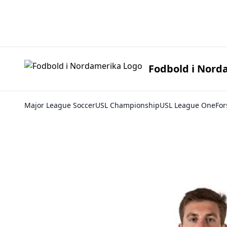
Fodbold i 
Fodbold i Nord
Major League Soccer
USL Championship
USL League One
For