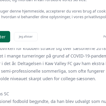
sists, præstationer der førte til, at han blev udtaget
t på United Soccer Coaches' Second Team All-Region,
ruger denne hjemmeside, accepterer du vores brug af cook
hvordan vi behandler dine oplysninger, i vores privatlivspoli
ferencen og i det regionale coaches-udvalg for sine 
 Two-erfaring
ter
Jeg afviser
Pr
illet deltog Bartlett i sommerlig turneringsfodbold i
dvirken for klubben strakte sig over sæsonerne 2018
let i mange turneringer på grund af COVID-19-pandem
r i det år. Deltagelsen i Kaw Valley FC gav ham ekstr
 semi-professionelle sommerliga, som ofte fungerer
l holde niveauet skarpt uden for college-sæsonen.
as SC
essionel fodbold begyndte, da han blev udvalgt som n