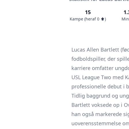
15
1.
Kampe (heraf 0 ⬆️)
Min
Lucas Allen Bartlett (fø
fodboldspiller, der spi
karriere omfatter ungdom
USL League Two med Kaw 
professionelle debut i 
Tidlig baggrund og un
Bartlett voksede op i 
han også markerede sig 
uoverensstemmelse om n