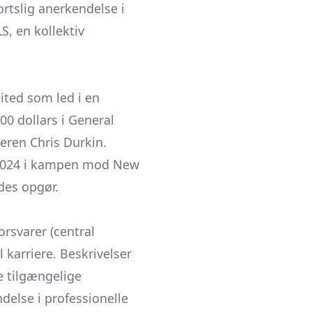
ortslig anerkendelse i
, en kollektiv
nited som led i en
 dollars i General
leren Chris Durkin.
ar 2024 i kampen mod New
des opgør.
orsvarer (central
 karriere. Beskrivelser
de tilgængelige
delse i professionelle