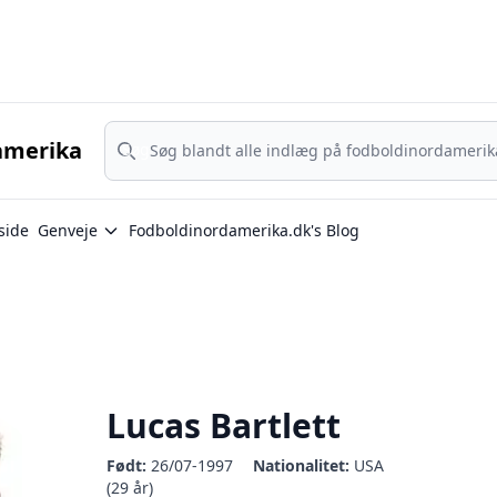
Nordamerika - MLS, Liga MX og NWSL - din guide til nordamerika
Søg
amerika
Søg
side
Genveje
Fodboldinordamerika.dk's Blog
Lucas Bartlett
Født:
26/07-1997
Nationalitet:
USA
(29 år)