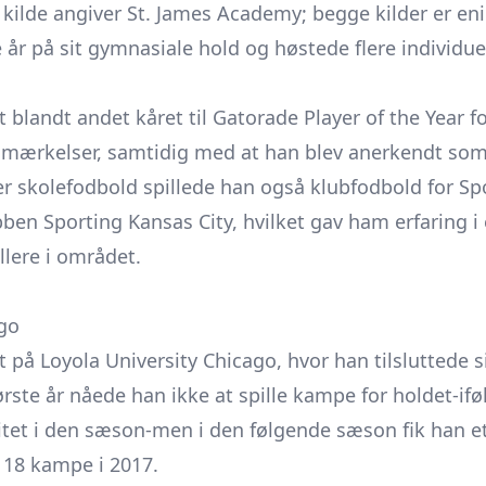
kilde angiver St. James Academy; begge kilder er eni
e år på sit gymnasiale hold og høstede flere individ
t blandt andet kåret til Gatorade Player of the Year
mærkelser, samtidig med at han blev anerkendt som
ver skolefodbold spillede han også klubfodbold for Spo
bben Sporting Kansas City, hvilket gav ham erfaring i
llere i området.
ago
 på Loyola University Chicago, hvor han tilsluttede s
ørste år nåede han ikke at spille kampe for holdet-ifø
tet i den sæson-men i den følgende sæson fik han et
 18 kampe i 2017.