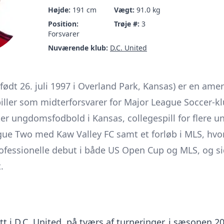
Højde:
191 cm
Vægt:
91.0 kg
Position:
Trøje #:
3
Forsvarer
Nuværende klub:
D.C. United
(født 26. juli 1997 i Overland Park, Kansas) er en ame
spiller som midterforsvarer for Major League Soccer-k
er ungdomsfodbold i Kansas, collegespill for flere uni
gue Two med Kaw Valley FC samt et forløb i MLS, hvor
 professionelle debut i både US Open Cup og MLS, og si
.
ett i D.C. United, på tværs af turneringer, i sæsonen 2