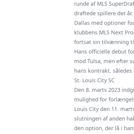
runde af MLS SuperDraft
draftede spillere det år
Dallas med optioner fo
klubbens MLS Next Pro-
fortsat sin tilvænning t
Hans officielle debut f
mod Tulsa, men efter s
hans kontrakt, således 
St. Louis City SC
Den 8. marts 2023 indgi
mulighed for forlængels
Louis City den 11. mar
slutningen af anden hal
den option, der lå i ha