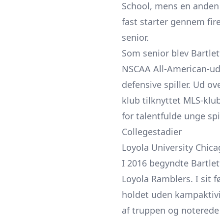
School, mens en anden 
fast starter gennem fir
senior.
Som senior blev Bartlet
NSCAA All-American-ud
defensive spiller. Ud o
klub tilknyttet MLS-klu
for talentfulde unge spi
Collegestadier
Loyola University Chic
I 2016 begyndte Bartlett
Loyola Ramblers. I sit f
holdet uden kampaktivi
af truppen og noterede