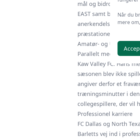
mål og bidrog med tre as
EAST samt blev placere
Når du b
mere om, 
anerkendelse både i kon
præstationer.
Amatør- og USL League
Accep
Parallelt med collegesp
Kaw Valley FC. Hans me
sæsonen blev ikke spil
angiver derfor et fravæ
træningsminutter i den
collegespillere, der vi
Professionel karriere
FC Dallas og North Tex
Barletts vej ind i prof