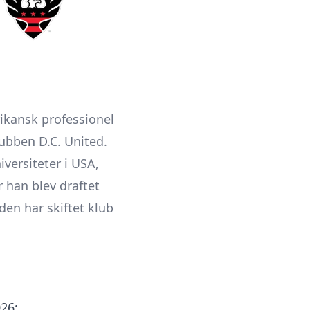
rikansk professionel
lubben D.C. United.
versiteter i USA,
 han blev draftet
den har skiftet klub
026: