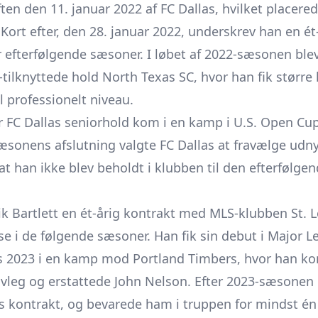
en den 11. januar 2022 af FC Dallas, hvilket placere
. Kort efter, den 28. januar 2022, underskrev han en é
r efterfølgende sæsoner. I løbet af 2022-sæsonen ble
tilknyttede hold North Texas SC, hvor han fik størr
il professionelt niveau.
or FC Dallas seniorhold kom i en kamp i U.S. Open Cup
æsonens afslutning valgte FC Dallas at fravælge udny
at han ikke blev beholdt i klubben til den efterfølge
k Bartlett en ét-årig kontrakt med MLS-klubben St. L
e i de følgende sæsoner. Han fik sin debut i Major Le
ts 2023 i en kamp mod Portland Timbers, hvor han ko
vleg og erstattede John Nelson. Efter 2023-sæsonen 
ns kontrakt, og bevarede ham i truppen for mindst én