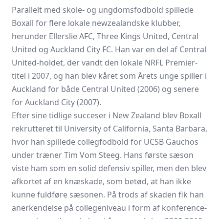
Parallelt med skole- og ungdomsfodbold spillede
Boxall for flere lokale newzealandske klubber,
herunder Ellerslie AFC, Three Kings United, Central
United og Auckland City FC. Han var en del af Central
United-holdet, der vandt den lokale NRFL Premier-
titel i 2007, og han blev kåret som Årets unge spiller i
Auckland for både Central United (2006) og senere
for Auckland City (2007).
Efter sine tidlige succeser i New Zealand blev Boxall
rekrutteret til University of California, Santa Barbara,
hvor han spillede collegfodbold for UCSB Gauchos
under træner Tim Vom Steeg. Hans første sæson
viste ham som en solid defensiv spiller, men den blev
afkortet af en knæskade, som betød, at han ikke
kunne fuldføre sæsonen. På trods af skaden fik han
anerkendelse på collegeniveau i form af konference-