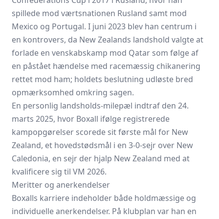
Confederations Cup i 2017 i Rusland, hvor han
spillede mod værtsnationen Rusland samt mod
Mexico og Portugal. I juni 2023 blev han centrum i
en kontrovers, da New Zealands landshold valgte at
forlade en venskabskamp mod Qatar som følge af
en påstået hændelse med racemæssig chikanering
rettet mod ham; holdets beslutning udløste bred
opmærksomhed omkring sagen.
En personlig landsholds-milepæl indtraf den 24.
marts 2025, hvor Boxall ifølge registrerede
kampopgørelser scorede sit første mål for New
Zealand, et hovedstødsmål i en 3-0-sejr over New
Caledonia, en sejr der hjalp New Zealand med at
kvalificere sig til VM 2026.
Meritter og anerkendelser
Boxalls karriere indeholder både holdmæssige og
individuelle anerkendelser. På klubplan var han en