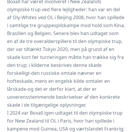
Boxall har været involveret i New Zealands
olympiske trup ved flere lejligheder: han var en del
af Oly-Whites ved OL i Beijing 2008, hvor han spillede
i samtlige tre gruppespilskampe mod hold som Kina,
Brasilien og Belgien. Senere blev han udtaget som
en af de tre overalderspillere til den olympiske trup,
der var tiltænkt Tokyo 2020, men på grund af en
skade kort før turneringen måtte han trække sig fra
den trup; i kilderne beskrives denne skade
forskelligt-den russiske omtale nævner en
hofteskade, mens en engelsk kilde omtaler en
lårskade-og det er derfor klart, at der er
uoverensstemmende beskrivelser af den konkrete
skade i de tilgængelige oplysninger.
I 2024 var Boxall igen udtaget til den olympiske trup
for New Zealand til OL i Paris, hvor han spillede i
kampene mod Guinea, USA og værtslandet Frankrig;