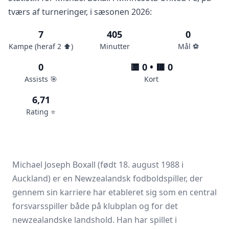
tværs af turneringer, i sæsonen 2026:
7
405
0
Kampe (heraf 2 ⬆️)
Minutter
Mål ⚽️
0
🟨 0 • 🟥 0
Assists 🎯
Kort
6,71
Rating ⭐️
Michael Joseph Boxall (født 18. august 1988 i
Auckland) er en Newzealandsk fodboldspiller, der
gennem sin karriere har etableret sig som en central
forsvarsspiller både på klubplan og for det
newzealandske landshold. Han har spillet i