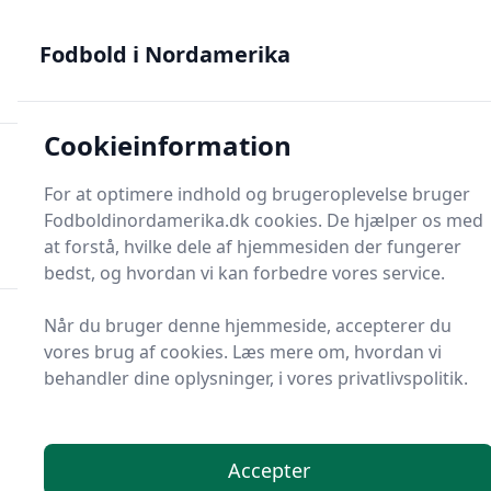
Fodbold i Nordamerika - MLS, Liga MX og NWSL - din guide
til nordamerikansk fodbold
Fodbold i Nordamerika
Cookieinformation
Fodbold i Nordame
For at optimere indhold og brugeroplevelse bruger
Menu
Fodboldinordamerika.dk cookies. De hjælper os med
Søg
Søg
at forstå, hvilke dele af hjemmesiden der fungerer
bedst, og hvordan vi kan forbedre vores service.
Når du bruger denne hjemmeside, accepterer du
vores brug af cookies. Læs mere om, hvordan vi
behandler dine oplysninger, i vores privatlivspolitik.
Accepter