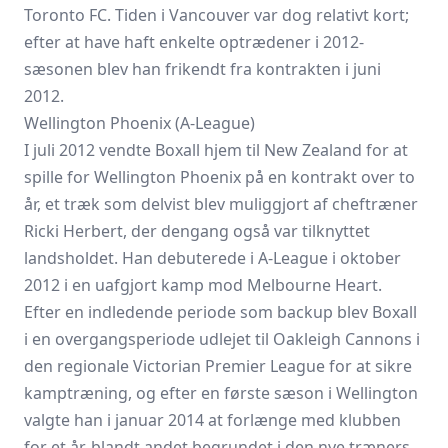
Toronto FC. Tiden i Vancouver var dog relativt kort;
efter at have haft enkelte optrædener i 2012-
sæsonen blev han frikendt fra kontrakten i juni
2012.
Wellington Phoenix (A-League)
I juli 2012 vendte Boxall hjem til New Zealand for at
spille for Wellington Phoenix på en kontrakt over to
år, et træk som delvist blev muliggjort af cheftræner
Ricki Herbert, der dengang også var tilknyttet
landsholdet. Han debuterede i A-League i oktober
2012 i en uafgjort kamp mod Melbourne Heart.
Efter en indledende periode som backup blev Boxall
i en overgangsperiode udlejet til Oakleigh Cannons i
den regionale Victorian Premier League for at sikre
kamptræning, og efter en første sæson i Wellington
valgte han i januar 2014 at forlænge med klubben
for et år, blandt andet begrundet i den nye træners