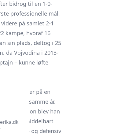
er bidrog til en 1-0-
rste professionelle mål,
 videre på samlet 2-1
 22 kampe, hvoraf 16
an sin plads, deltog i 25
m, da Vojvodina i 2013-
tajn – kunne løfte
an skrev under på en
 24. august samme år,
in første sæson blev han
 han gik umiddelbart
erika.dk
r
 for balance og defensiv