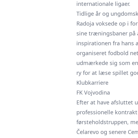
internationale ligaer.
Tidlige år og ungdomsk
Radoja voksede op i for
sine træningsbaner på
inspirationen fra hans æ
organiseret fodbold n
udmærkede sig som en te
ry for at læse spillet g
Klubkarriere
FK Vojvodina
Efter at have afsluttet
professionelle kontrak
førsteholdstruppen, me
Čelarevo og senere Ceme