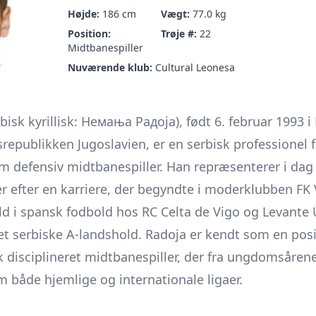
Højde:
186 cm
Vægt:
77.0 kg
Position:
Trøje #:
22
Midtbanespiller
Nuværende klub:
Cultural Leonesa
isk kyrillisk: Немања Радоја), født 6. februar 1993 i 
publikken Jugoslavien, er en serbisk professionel fo
 defensiv midtbanespiller. Han repræsenterer i dag
r efter en karriere, der begyndte i moderklubben FK 
 i spansk fodbold hos RC Celta de Vigo og Levante
 det serbiske A-landshold. Radoja er kendt som en pos
 disciplineret midtbanespiller, der fra ungdomsårene
m både hjemlige og internationale ligaer.