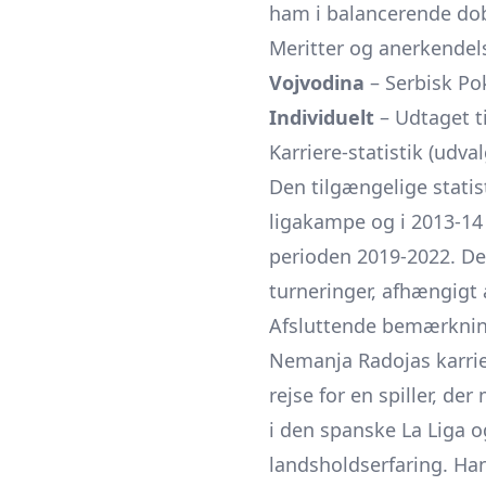
ham i balancerende dobb
Meritter og anerkendel
Vojvodina
– Serbisk Po
Individuelt
– Udtaget t
Karriere-statistik (udval
Den tilgængelige stati
ligakampe og i 2013-14 d
perioden 2019-2022. De
turneringer, afhængigt
Afsluttende bemærkni
Nemanja Radojas karrier
rejse for en spiller, d
i den spanske La Liga 
landsholdserfaring. Han