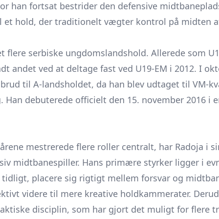
or han fortsat bestrider den defensive midtbanepla
il et hold, der traditionelt vægter kontrol på midten 
 flere serbiske ungdomslandshold. Allerede som U18
dt andet ved at deltage fast ved U19-EM i 2012. I ok
ud til A-landsholdet, da han blev udtaget til VM-k
 Han debuterede officielt den 15. november 2016 i
ene mestrerede flere roller centralt, har Radoja i si
siv midtbanespiller. Hans primære styrker ligger i evn
dligt, placere sig rigtigt mellem forsvar og midtba
ektivt videre til mere kreative holdkammerater. Der
aktiske disciplin, som har gjort det muligt for flere