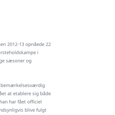
gnen 2012-13 opnåede 22
 førsteholdskampe i
rige sæsoner og
vel bemærkelsesværdig
ået at etablere sig både
n har fået officiel
dsynligvis blive fulgt