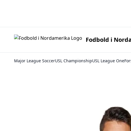
Fodbold i 
Fodbold i Nord
Major League Soccer
USL Championship
USL League One
For