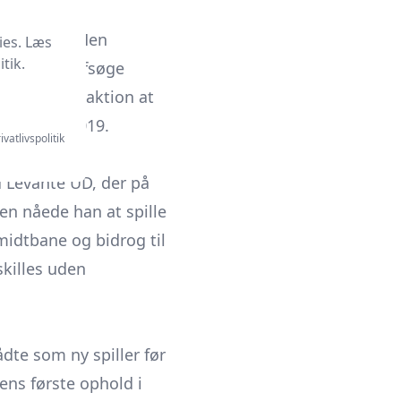
-landshold. Men
ies. Læs
tik.
ønskede at afsøge
lgte som reaktion at
øb i juni 2019.
ivatlivspolitik
d Levante UD, der på
en nåede han at spille
midtbane og bidrog til
skilles uden
dte som ny spiller før
s første ophold i