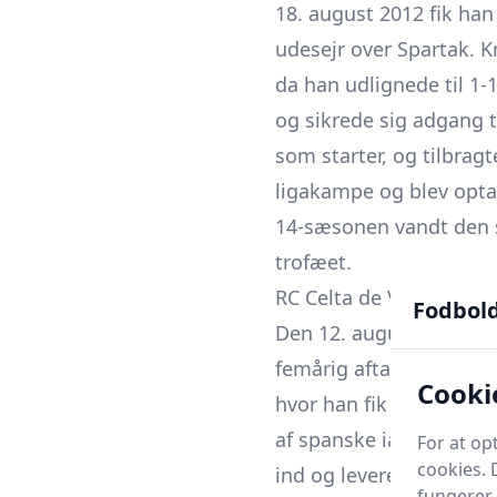
18. august 2012 fik han 
udesejr over Spartak. Kn
da han udlignede til 1-
og sikrede sig adgang t
som starter, og tilbragt
ligakampe og blev optag
14-sæsonen vandt den s
trofæet.
RC Celta de Vigo
Fodbol
Den 12. august 2014 tog
femårig aftale med La 
Cooki
hvor han fik de sidste 
af spanske iagttagere 
For at o
cookies. 
ind og leverede stabile
fungerer 