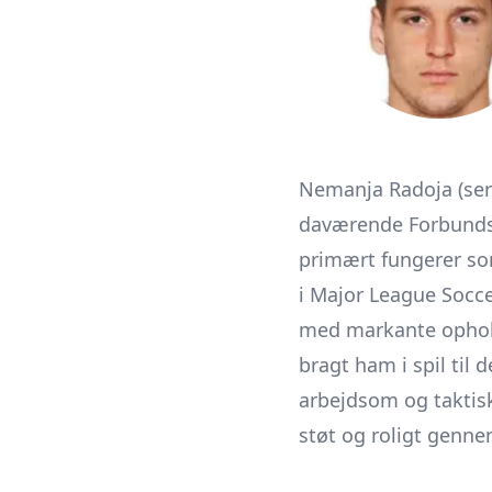
Nemanja Radoja (serb
daværende Forbundsre
primært fungerer som
i Major League Socce
med markante ophold
bragt ham i spil til
arbejdsom og taktisk
støt og roligt genne