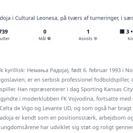
doja i Cultural Leonesa, på tværs af turneringer, i s
739
0
1
🟨 3 •
utter
Mål ⚽️
Assists 🎯
Ko
 kyrillisk: Немања Радоја), født 6. februar 1993 i N
oslavien, er en serbisk professionel fodboldspiller,
piller. Han repræsenterer i dag
Sporting Kansas City
 begyndte i moderklubben FK Vojvodina, fortsatte med
elta de Vigo og Levante UD, og som også har bragt ha
adoja er kendt som en positionsstærk, arbejdsom og 
ra ungdomsårene har udviklet sig støt og roligt genn