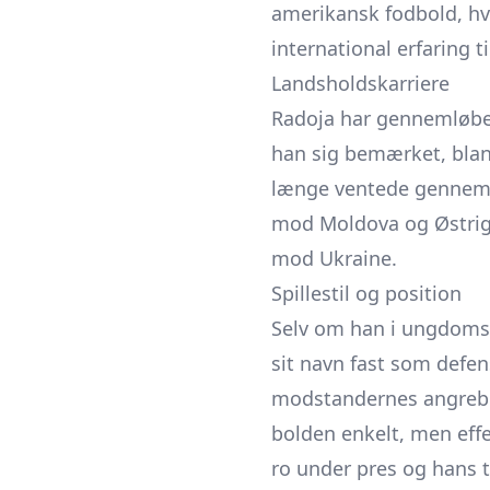
amerikansk fodbold, hv
international erfaring t
Landsholdskarriere
Radoja har gennemløbet
han sig bemærket, blan
længe ventede gennembr
mod Moldova og Østrig.
mod Ukraine.
Spillestil og position
Selv om han i ungdomsår
sit navn fast som defen
modstandernes angreb ti
bolden enkelt, men eff
ro under pres og hans t