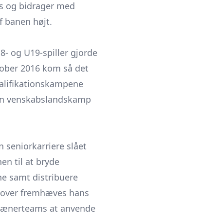
ds og bidrager med
af banen højt.
- og U19-spiller gjorde
tober 2016 kom så det
valifikationskampene
 en venskabslandskamp
n seniorkarriere slået
en til at bryde
ne samt distribuere
udover fremhæves hans
 trænerteams at anvende