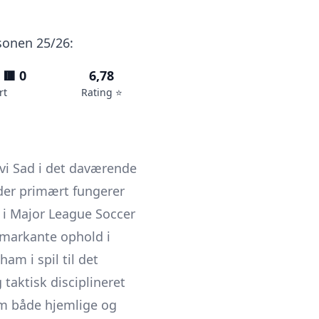
æsonen 25/26:
 🟥 0
6,78
rt
Rating ⭐️
ovi Sad i det daværende
 der primært fungerer
i
Major League Soccer
 markante ophold i
m i spil til det
taktisk disciplineret
em både hjemlige og