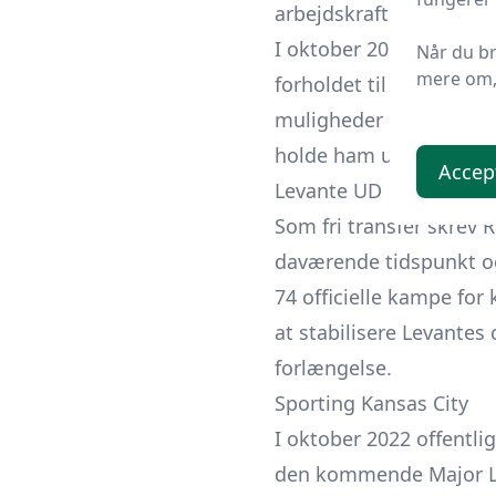
arbejdskraft.
I oktober 2016 udløste 
Når du b
mere om, 
forholdet til Celta kul
muligheder i Premier L
holde ham uden for alle
Accep
Levante UD
Som fri transfer skrev 
daværende tidspunkt ogs
74 officielle kampe for
at stabilisere Levantes 
forlængelse.
Sporting Kansas City
I oktober 2022 offentli
den kommende Major Le