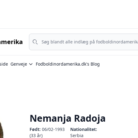
Nordamerika - MLS, Liga MX og NWSL - din guide til nordamerika
Søg
amerika
Søg
side
Genveje
Fodboldinordamerika.dk's Blog
Nemanja Radoja
Født:
06/02-1993
Nationalitet:
(33 år)
Serbia