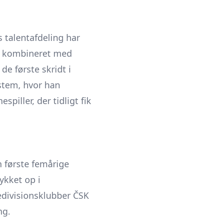
 talentafdeling har
– kombineret med
de første skridt i
stem, hvor han
iller, der tidligt fik
n første femårige
ykket op i
edivisionsklubber ČSK
ng.