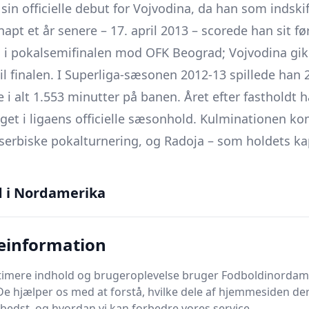
sin officielle debut for Vojvodina, da han som indskift
apt et år senere – 17. april 2013 – scorede han sit fø
1 i pokalsemifinalen mod OFK Beograd; Vojvodina gik
il finalen. I Superliga-sæsonen 2012-13 spillede han
e i alt 1.553 minutter på banen. Året efter fastholdt h
et i ligaens officielle sæsonhold. Kulminationen ko
erbiske pokalturnering, og Radoja – som holdets kap
d i Nordamerika
 Radoja springet til en af Europas store ligaer, da h
Liga-klubben RC Celta de Vigo. Debuten kom allerede
einformation
minutter i en 3-1-hjemmesejr over Getafe. Særligt i s
fremhævet som et af holdets positive bekendtskaber;
ptimere indhold og brugeroplevelse bruger Fodboldinordam
De hjælper os med at forstå, hvilke dele af hjemmesiden de
 præstationer på en position, hvor Celta havde behov
bedst, og hvordan vi kan forbedre vores service.