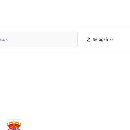
nsk fodbold
Se også