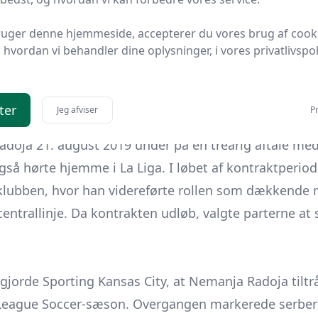
indsatsen i Vigo den første udtagelse til Serbiens A
ruger denne hjemmeside, accepterer du vores brug af cook
hvordan vi behandler dine oplysninger, i vores privatlivspoli
minerede ufordelagtigt i 2018-19-sæsonen: Spilleren 
eague, afviste en kontraktforlængelse, og klubben va
 officielle kampe hele sæsonen, indtil kontrakten udl
ter
Jeg afviser
Pr
Radoja 21. august 2019 under på en treårig aftale me
å hørte hjemme i La Liga. I løbet af kontraktperiod
 klubben, hvor han videreførte rollen som dækkende 
centrallinje. Da kontrakten udløb, valgte parterne at 
ggjorde Sporting Kansas City, at Nemanja Radoja tiltrå
ague Soccer-sæson. Overgangen markerede serberen