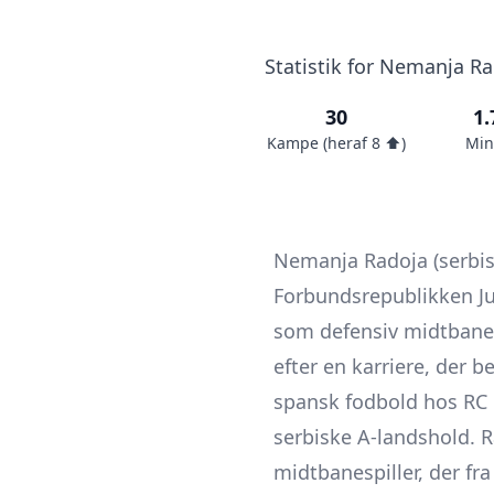
Statistik for Nemanja Ra
30
1.
Kampe (heraf 8 ⬆️)
Min
Nemanja Radoja (serbisk
Forbundsrepublikken Jug
som defensiv midtbanes
efter en karriere, der
spansk fodbold hos RC C
serbiske A-landshold. R
midtbanespiller, der f