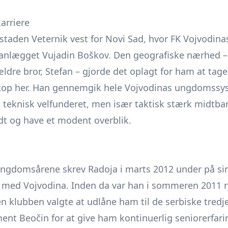
arriere
staden Veternik vest for Novi Sad, hvor FK Vojvodinas
 anlægget Vujadin Boškov. Den geografiske nærhed 
ldre bror, Stefan – gjorde det oplagt for ham at tage 
etop her. Han gennemgik hele Vojvodinas ungdomssy
knisk velfunderet, men især taktisk stærk midtbanesp
odt og have et modent overblik.
 ungdomsårene skrev Radoja i marts 2012 under på si
t med Vojvodina. Inden da var han i sommeren 2011 r
n klubben valgte at udlåne ham til de serbiske tredj
nt Beočin for at give ham kontinuerlig seniorerfari