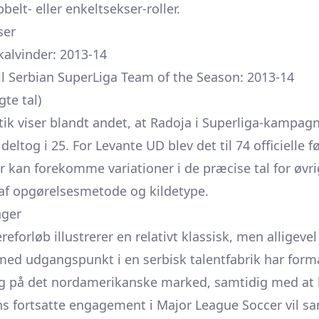
elt- eller enkeltsekser-roller.
ser
kalvinder: 2013-14
il Serbian SuperLiga Team of the Season: 2013-14
gte tal)
stik viser blandt andet, at Radoja i Superliga-kampa
eltog i 25. For Levante UD blev det til 74 officielle
r kan forekomme variationer i de præcise tal for øv
 af opgørelsesmetode og kildetype.
nger
eforløb illustrerer en relativt klassisk, men allige
er med udgangspunkt i en serbisk talentfabrik har form
og på det nordamerikanske marked, samtidig med at ha
s fortsatte engagement i Major League Soccer vil san