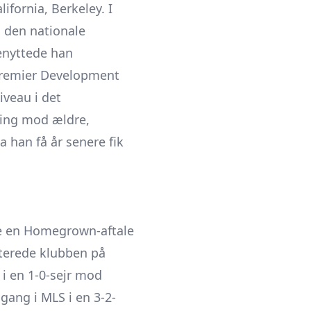
ifornia, Berkeley. I
i den nationale
benyttede han
 Premier Development
veau i det
ing mod ældre,
 han få år senere fik
ve en Homegrown-aftale
enterede klubben på
 i en 1-0-sejr mod
gang i MLS i en 3-2-