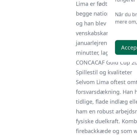
Lima er født i USA, men 
begge nationers fodbol
Når du b
mere om, 
og han blev første gang 
venskabskamp mod Bosni
januarlejren – fik han s
Accep
minutter, lagde op til é
CONCACAF Gold Cup 2019
Spillestil og kvaliteter
Selvom Lima oftest omta
forsvarsdækning. Han h
tidlige, flade indlæg e
ham en robust arbejdsr
fysiske duelkraft. Komb
firebackkæde og som 