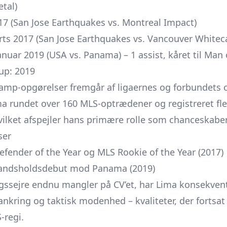
etal)
17 (San Jose Earthquakes vs. Montreal Impact)
rts 2017 (San Jose Earthquakes vs. Vancouver Whitec
uar 2019 (USA vs. Panama) – 1 assist, kåret til Man
up: 2019
mp-opgørelser fremgår af ligaernes og forbundets of
a rundet over 160 MLS-optrædener og registreret fl
vilket afspejler hans primære rolle som chance­skaber 
ser
fender of the Year og MLS Rookie of the Year (2017)
landsholdsdebut mod Panama (2019)
ngssejre endnu mangler på CV’et, har Lima konsekve
rankring og taktisk modenhed – kvaliteter, der fortsat
-regi.