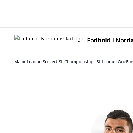
Fodbold i 
Fodbold i Nord
Major League Soccer
USL Championship
USL League One
For