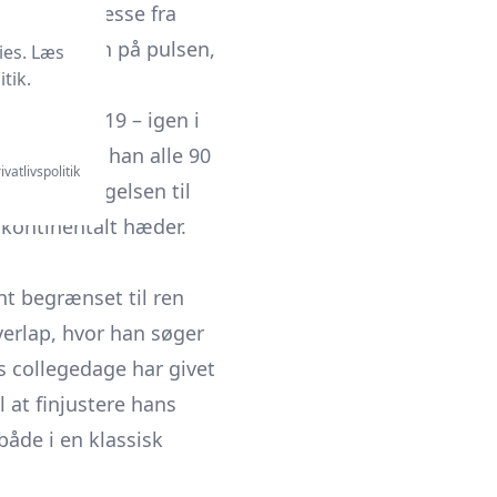
rt til interesse fra
ge fingeren på pulsen,
ies. Læs
tik.
ud for en
januar 2019 – igen i
er spillede han alle 90
ivatlivspolitik
er kom udtagelsen til
kontinentalt hæder.
nt begrænset til ren
erlap, hvor han søger
s collegedage har givet
 at finjustere hans
både i en klassisk