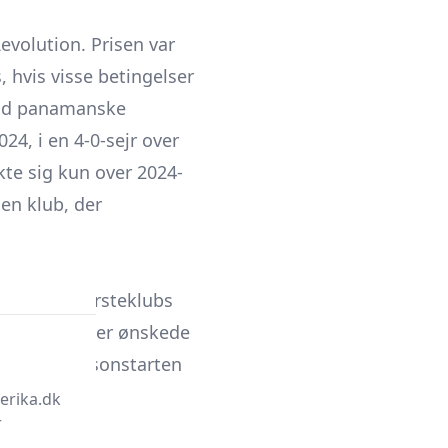
evolution. Prisen var
 hvis visse betingelser
mod panamanske
24, i en 4-0-sejr over
te sig kun over 2024-
en klub, der
m til sin førsteklubs
rthquakes, der ønskede
forud for sæsonstarten
erika.dk
r