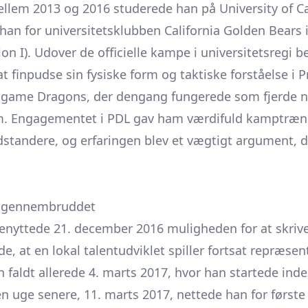
ellem 2013 og 2016 studerede han på University of Cal
han for universitetsklubben California Golden Bears 
ion I). Udover de officielle kampe i universitetsregi 
 finpudse sin fysiske form og taktiske forståelse i
ngame Dragons, der dengang fungerede som fjerde ni
m. Engagementet i PDL gav ham værdifuld kamptræn
tandere, og erfaringen blev et vægtigt argument, da
– gennembruddet
enyttede 21. december 2016 muligheden for at skri
de, at en lokal talentudviklet spiller fortsat repræs
 faldt allerede 4. marts 2017, hvor han startede inde
n uge senere, 11. marts 2017, nettede han for første 