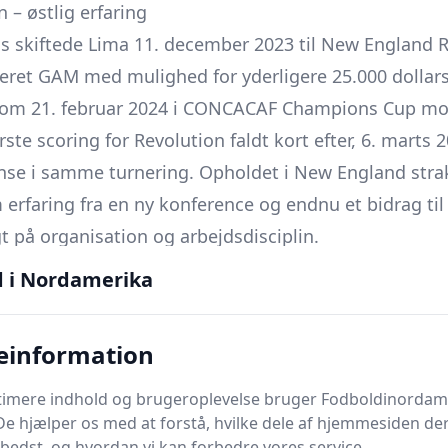
– østlig erfaring
as skiftede Lima 11. december 2023 til New England R
teret GAM med mulighed for yderligere 25.000 dollars,
 kom 21. februar 2024 i CONCACAF Champions Cup 
te scoring for Revolution faldt kort efter, 6. marts 20
ense i samme turnering. Opholdet i New England strak
rfaring fra en ny konference og endnu et bidrag til 
t på organisation og arbejdsdisciplin.
rthquakes
d i Nordamerika
ew England valgte Lima i december 2024 at vende hje
erskrev 18. december 2024 en toårig aftale med Ea
einformation
dde og genvinde noget af klubbens lokale identitet 
ptimere indhold og brugeroplevelse bruger Fodboldinordam
De hjælper os med at forstå, hvilke dele af hjemmesiden de
bedst, og hvordan vi kan forbedre vores service.