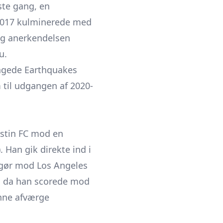
ste gang, en
2017 kulminerede med
 og anerkendelsen
u.
længede Earthquakes
 til udgangen af 2020-
stin FC
mod en
 Han gik direkte ind i
opgør mod Los Angeles
23, da han scorede mod
unne afværge