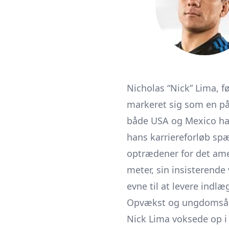
Nicholas “Nick” Lima, fø
markeret sig som en på
både USA og Mexico har
hans karriereforløb spæn
optrædener for det amer
meter, sin insisterende
evne til at levere indlæ
Opvækst og ungdomså
Nick Lima voksede op i 