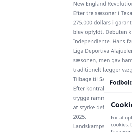
New England Revolution 
Efter tre sæsoner i Tex
275.000 dollars i garan
blev opfyldt. Debuten
Independiente. Hans førs
Liga Deportiva Alajuel
sæsonen, men gav ham e
traditionelt lægger væg
Tilbage til San Jose Ea
Fodbol
Efter kontraktudløb i N
trygge rammer. Han und
Cooki
at styrke defensive bre
2025.
For at o
cookies. 
Landskampskarriere
fungerer 