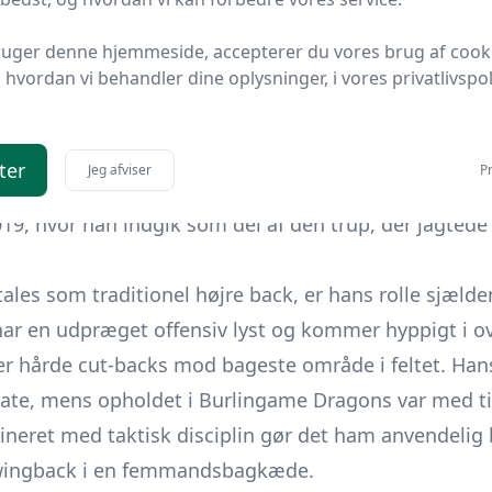
har mexicanske rødder, hvilket i flere omgange har fø
dforbund. Det amerikanske landshold havde dog læn
ruger denne hjemmeside, accepterer du vores brug af cook
hvordan vi behandler dine oplysninger, i vores privatlivspoli
inviteret til januar-træningslejren 8. januar 2018 for
en-Hercegovina. Debuten lod vente på sig, men 27. 
in første officielle landskamp i en sejr mod Panama. H
ter
Jeg afviser
Pr
t af målene og blev kåret til kampens spiller. Kort eft
, hvor han indgik som del af den trup, der jagtede 
les som traditionel højre back, er hans rolle sjælde
ar en udpræget offensiv lyst og kommer hyppigt i ov
ller hårde cut-backs mod bageste område i feltet. Han
ate, mens opholdet i Burlingame Dragons var med til
ineret med taktisk disciplin gør det ham anvendelig 
wingback i en femmandsbagkæde.