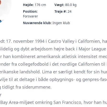
Højde:
176 cm
Vægt:
80.0 kg
Position:
Trøje #:
24
Forsvarer
Nuværende klub:
Ingen klub
dt 17. november 1994 i Castro Valley i Californien, ha
lidelig og dybt arbejdsom højre back i Major League 
 han kombineret amerikansk atletisk intensitet med
der fra collegefodbold i det nordlige Californien til
ikanske landshold. Lima er særligt kendt for sin hur
 vilje til at deltage i både opbygnings- og genpres-f
g tidligt fra siderummene.
r
Bay Area-miljøet omkring San Francisco, hvor han hur