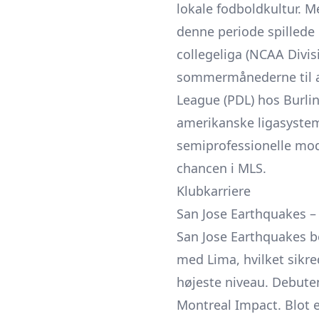
lokale fodboldkultur. M
denne periode spillede 
collegeliga (NCAA Divis
sommermånederne til at
League (PDL) hos Burli
amerikanske ligasyste
semiprofessionelle mods
chancen i MLS.
Klubkarriere
San Jose Earthquakes 
San Jose Earthquakes
b
med Lima, hvilket sikre
højeste niveau. Debuten
Montreal Impact. Blot e