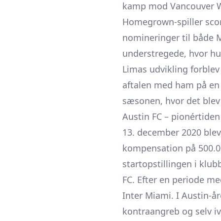
kamp mod Vancouver Whi
Homegrown-spiller sco
nomineringer til både 
understregede, hvor hur
Limas udvikling forblev
aftalen med ham på en f
sæsonen, hvor det blev 
Austin FC – pionértiden
13. december 2020 blev
kompensation på 500.000
startopstillingen i klu
FC. Efter en periode me
Inter Miami. I Austin-å
kontraangreb og selv 