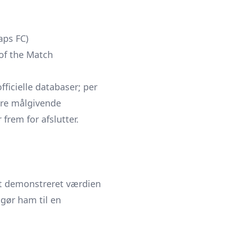
aps FC)
 of the Match
ficielle databaser; per
ere målgivende
frem for afslutter.
nt demonstreret værdien
 gør ham til en