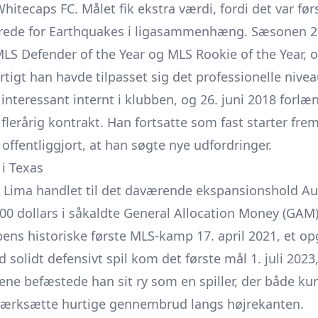
tecaps FC. Målet fik ekstra værdi, fordi det var før
rede for Earthquakes i ligasammenhæng. Sæsonen 
MLS Defender of the Year og MLS Rookie of the Year,
tigt han havde tilpasset sig det professionelle nivea
 interessant internt i klubben, og 26. juni 2018 for
lerårig kontrakt. Han fortsatte som fast starter frem
offentliggjort, at han søgte nye udfordringer.
 i Texas
 Lima handlet til det daværende ekspansionshold
Au
 dollars i såkaldte General Allocation Money (GAM).
bbens historiske første MLS-kamp 17. april 2021, et 
d solidt defensivt spil kom det første mål 1. juli 20
rene befæstede han sit ry som en spiller, der både k
iværksætte hurtige gennembrud langs højrekanten.