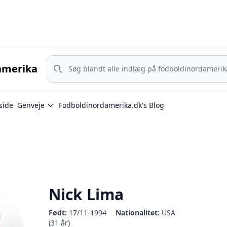
Nordamerika - MLS, Liga MX og NWSL - din guide til nordamerika
Søg
amerika
Søg
side
Genveje
Fodboldinordamerika.dk's Blog
Nick Lima
Født:
17/11-1994
Nationalitet:
USA
(31 år)