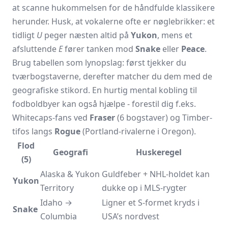
at scanne hukommelsen for de håndfulde klassikere
herunder. Husk, at vokalerne ofte er nøglebrikker: et
tidligt
U
peger næsten altid på
Yukon
, mens et
afsluttende
E
fører tanken mod
Snake
eller
Peace
.
Brug tabellen som lynopslag: først tjekker du
tværbogstaverne, derefter matcher du dem med de
geografiske stikord. En hurtig mental kobling til
fodboldbyer kan også hjælpe - forestil dig f.eks.
Whitecaps-fans ved
Fraser
(6 bogstaver) og Timber-
tifos langs
Rogue
(Portland-rivalerne i Oregon).
Flod
Geografi
Huske­regel
(5)
Alaska & Yukon
Guldfeber + NHL-holdet kan
Yukon
Territory
dukke op i MLS-rygter
Idaho →
Ligner et S-formet kryds i
Snake
Columbia
USA’s nordvest