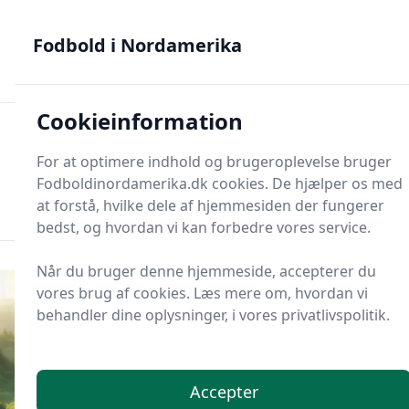
Fodbold i Nordamerika - MLS, Liga MX og NWSL - din guide
til nordamerikansk fodbold
Fodbold i Nordamerika
Cookieinformation
Fodbold i Nordame
For at optimere indhold og brugeroplevelse bruger
Menu
Fodboldinordamerika.dk cookies. De hjælper os med
Søg
Søg
at forstå, hvilke dele af hjemmesiden der fungerer
bedst, og hvordan vi kan forbedre vores service.
Når du bruger denne hjemmeside, accepterer du
vores brug af cookies. Læs mere om, hvordan vi
behandler dine oplysninger, i vores privatlivspolitik.
Accepter