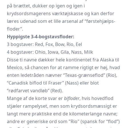
på brættet, dukker op igen og igen i
krydsordsmagerens værktøjskasse og kan derfor
læres udenad som et lille arsenal af “førstehjælps-
floder”.
Hyppigste 3-4-bogstavsfloder:
3 bogstaver: Red, Fox, Bow, Rio, Eel
4 bogstaver: Ohio, Iowa, Gila, Nass, Milk
Disse ti navne dækker hele kontinentet fra Alaska til
Mexico, så chancen for at ramme rigtigt er høj, hvad
enten ledetråden nævner “Texas-grænseflod” (Rio),
“Canadisk biflod til Fraser” (Nass) eller blot
“rødfarvet vandløb” (Red).
Mange af de korte svar er
bifloder
, hvis hovedflod
stjæler rampelyset, men som krydsordsmæssigt er
langt mere praktiske end de kilometerlange navne;
andre er generiske ord som
Rio
(spansk for “flod”)