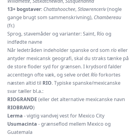
Willamette
,
Saskatchewan
,
Susquehanna
13+ bogstaver
:
Chattahoochee
,
Stlawrenceriv
(nogle
gange brugt som sammenskrivning),
Chambereau
(fr.)
Sprog, stavemåder og varianter: Saint, Río og
indfødte navne
Når ledetråden indeholder spanske ord som
río
eller
antyder mexicansk geografi, skal du straks tænke på
de store floder syd for grænsen. I krydsord falder
accenttegn ofte væk, og selve ordet
Río
forkortes
næsten altid til
RIO
. Typiske spanske/mexicanske
svar tæller bl.a.:
RIOGRANDE
(eller det alternative mexicanske navn
RIOBRAVO
)
Lerma
- vigtig vandvej vest for Mexico City
Usumacinta
- grænseflod mellem Mexico og
Guatemala