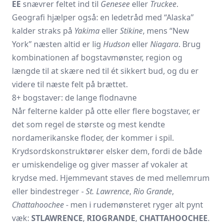
EE
snævrer feltet ind til
Genesee
eller
Truckee
.
Geografi hjælper også: en ledetråd med “Alaska”
kalder straks på
Yakima
eller
Stikine
, mens “New
York” næsten altid er lig
Hudson
eller
Niagara
. Brug
kombinationen af bogstavmønster, region og
længde til at skære ned til ét sikkert bud, og du er
videre til næste felt på brættet.
8+ bogstaver: de lange flodnavne
Når felterne kalder på otte eller flere bogstaver, er
det som regel de største og mest kendte
nordamerikanske floder, der kommer i spil.
Krydsordskonstruktører elsker dem, fordi de både
er umiskendelige og giver masser af vokaler at
krydse med. Hjemmevant staves de med mellemrum
eller bindestreger -
St. Lawrence
,
Rio Grande
,
Chattahoochee
- men i rudemønsteret ryger alt pynt
væk:
STLAWRENCE
,
RIOGRANDE
,
CHATTAHOOCHEE
.