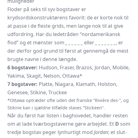
muligheder
Floder på seks til syv bogstaver er
krydsordskonstruktørens favorit: de er korte nok til
at passe i de fleste grids, men lange nok til at give
udfordring. Har du ledetråden “nordamerikansk
flod” og et mønster som
_ _ _ _ _ _
eller
_ _ _ _ _ _ _
, er
der derfor god grund til først at gennemgå de mest
brugte navne i denne længde.
6 bogstaver:
Hudson, Fraser, Brazos, Jordan, Mobile,
Yakima, Skagit, Nelson, Ottawa*
7 bogstaver:
Platte, Niagara, Klamath, Holston,
Genesee, Stikine, Truckee
*Ottawa optræder ofte uden det franske “Rivière des-”, og
Stikine kan i sjældne tilfælde staves “Stickeen”.
Når du først har listen i baghovedet, handler resten
om at lade tværbogstaverne gøre arbejdet. Et
D
som
tredje bogstav peger lynhurtigt mod
Jordan
; et slut-