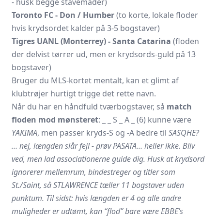
- husk begge stavemåder)
Toronto FC - Don / Humber
(to korte, lokale floder
hvis krydsordet kalder på 3-5 bogstaver)
Tigres UANL (Monterrey) - Santa Catarina
(floden
der delvist tørrer ud, men er krydsords-guld på 13
bogstaver)
Bruger du MLS-kortet mentalt, kan et glimt af
klubtrøjer hurtigt trigge det rette navn.
Når du har en håndfuld tværbogstaver, så
match
floden mod mønsteret
: _ _ S _ A _ (6) kunne være
YAKIMA
, men passer kryds-S og ‑A bedre til
SASQHE?
… nej, længden slår fejl - prøv
PASATA
… heller ikke. Bliv
ved, men lad associationerne guide dig. Husk at krydsord
ignorerer mellemrum, bindestreger og titler som
St./Saint, så
STLAWRENCE
tæller 11 bogstaver uden
punktum. Til sidst: hvis længden er 4 og alle andre
muligheder er udtømt, kan “flod” bare være
EBBE
’s