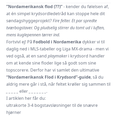
”Nordamerikansk flod (??)”
- kender du følelsen af,
at én simpel krydsord­ledetråd kan stoppe hele dit
søndags­hyggeprojekt?
Fire felter. Et par spredte
tværbogstaver. Og pludselig stirrer du tomt ud i luften,
mens kuglepennen tørrer ind.
Fortvivl ej! På
Fodbold i Nordamerika
dykker vi til
daglig ned i MLS-tabeller og Liga MX-drama - men vi
ved også, at en sand
playmaker
i krydsord handler
om at kende sine floder lige så godt som sine
topscorere. Derfor har vi samlet den ultimative
“Nordamerikansk Flod i Krydsord”-guide
, så du
aldrig mere går i stå, når feltet krøller sig sammen til
_ _ _ _ _
eller
_ _ _ _ _ _ _
.
I artiklen her får du:
ultrakorte 3-4 bogstavsløsninger til de snævre
hjørner