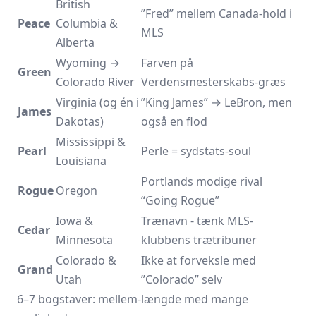
British
”Fred” mellem Canada-hold i
Peace
Columbia &
MLS
Alberta
Wyoming →
Farven på
Green
Colorado River
Verdensmesterskabs-græs
Virginia (og én i
”King James” → LeBron, men
James
Dakotas)
også en flod
Mississippi &
Pearl
Perle = syd­stats-soul
Louisiana
Portlands modige rival
Rogue
Oregon
“Going Rogue”
Iowa &
Trænavn - tænk MLS-
Cedar
Minnesota
klubbens trætribuner
Colorado &
Ikke at forveksle med
Grand
Utah
”Colorado” selv
6–7 bogstaver: mellem-længde med mange