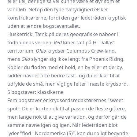
eller Eel, der lige så vel kunne være et dyr som et
vandløb. Netop den type tvetydighed elsker
konstruktørerne, fordi den gør ledetråden kryptisk
uden at ændre bogstavantallet.
Huske­trick: Tænk på deres geografiske naboer i
fodboldens verden.
Red
løber tæt på FC Dallas’
territorium,
Ohio
krydser Columbus Crew-land,
mens
Gila
slynger sig ikke langt fra Phoenix Rising.
Kobler du floden med et hold, en by eller et derby,
sidder navnet ofte bedre fast - og du er klar til at
udfylde de små, men vigtige felter i næste krydsord.
5 bogstaver: klassikerne
Fem bogstaver er krydsordsredaktørernes ”sweet
spot”. De er korte nok til at passe i de fleste gittere,
men lange nok til at give variation, og derfor går de
samme navne igen og igen. Når ledetråden blot
lyder ”flod i Nordamerika (5)”, kan du roligt begynde