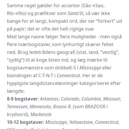
Samme regel gælder for accenter (São→Sao,
Río→Rio) og præfikser som
Saint
/
St
, så vær ikke
bange for et langt, kompakt ord, der ser “forkert” ud
på papir; det er ofte det helt rigtige svar.
Med lange navne følger flere muligheder - men også
flere tværbogstaver, som lynhurtigt skærer feltet
ned. Brug ledetrådens geografi (stat, land, ”vestlig”,
”sydlig”) til at koge listen ind, og læg mærke til
bogstavmønstre som dobbelt-S i
Mississippi
eller
blandingen af C-T-N-T i
Connecticut
. Her er de
hyppigste langdistanceløsninger kategoriseret efter
længde:
8-9 bogstaver
:
Arkansas
,
Colorado
,
Columbia
,
Missouri
,
Tennessee
,
Minnesota
,
Brazos R.
(som BRAZOSR i
krydsord),
Mackenzie
10-12 bogstaver
:
Mississippi
,
Yellowstone
,
Connecticut
,