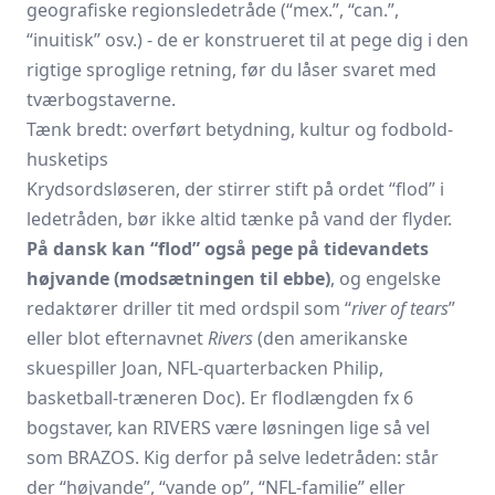
geografiske regionsledetråde (“mex.”, “can.”,
“inuitisk” osv.) - de er konstrueret til at pege dig i den
rigtige sproglige retning, før du låser svaret med
tværbogstaverne.
Tænk bredt: overført betydning, kultur og fodbold-
husketips
Krydsordsløseren, der stirrer stift på ordet “flod” i
ledetråden, bør ikke altid tænke på vand der flyder.
På dansk kan “flod” også pege på tidevandets
højvande (modsætningen til ebbe)
, og engelske
redaktører driller tit med ordspil som “
river of tears
”
eller blot efternavnet
Rivers
(den amerikanske
skuespiller Joan, NFL-quarterbacken Philip,
basketball-træneren Doc). Er flodlængden fx 6
bogstaver, kan RIVERS være løsningen lige så vel
som BRAZOS. Kig derfor på selve ledetråden: står
der “højvande”, “vande op”, “NFL-familie” eller