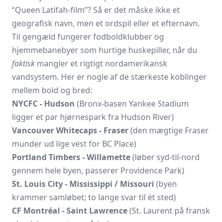
“Queen Latifah-film”? Så er det måske ikke et
geografisk navn, men et ordspil eller et efternavn.
Til gengæld fungerer fodboldklubber og
hjemmebanebyer som hurtige huskepiller, når du
faktisk
mangler et rigtigt nordamerikansk
vandsystem. Her er nogle af de stærkeste koblinger
mellem bold og bred:
NYCFC - Hudson
(Bronx-basen Yankee Stadium
ligger et par hjørnespark fra Hudson River)
Vancouver Whitecaps - Fraser
(den mægtige Fraser
munder ud lige vest for BC Place)
Portland Timbers - Willamette
(løber syd-til-nord
gennem hele byen, passerer Providence Park)
St. Louis City - Mississippi / Missouri
(byen
krammer samløbet; to lange svar til ét sted)
CF Montréal - Saint Lawrence
(St. Laurent på fransk