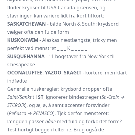
floder krydser tit USA-Canada-grænsen, og
stavningen kan variere lidt fra kort til kort:
SASKATCHEWAN
- både North & South; krydsord
vælger ofte den fulde form
KUSKOKWIM
- Alaskas næstlængste; tricky men
perfekt ved mønstret _ _ _ K _ _ _ _ _
SUSQUEHANNA
- 11 bogstaver fra New York til
Chesapeake
OCONALUFTEE
,
YAZOO
,
SKAGIT
- kortere, men klart
indfødte
Generelle huskeregler: krydsord dropper ofte
Saint/Sankt
til
ST
, ignorerer bindestreger (
St.-Croix →
STCROIX
), og æ, ø, å samt accenter forsvinder
(
Peñasco → PENASCO
). Tjek derfor mønsteret:
længden passer
både
med fuld og forkortet form?
Test hurtigt begge i felterne. Brug også de