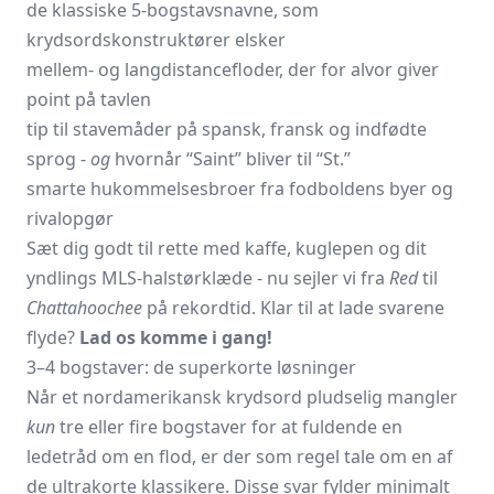
de klassiske 5-bogstavsnavne, som
krydsordskonstruktører elsker
mellem- og langdistancefloder, der for alvor giver
point på tavlen
tip til stavemåder på spansk, fransk og indfødte
sprog -
og
hvornår “Saint” bliver til “St.”
smarte hukommelsesbroer fra fodboldens byer og
rivalopgør
Sæt dig godt til rette med kaffe, kuglepen og dit
yndlings MLS-halstørklæde - nu sejler vi fra
Red
til
Chattahoochee
på rekordtid. Klar til at lade svarene
flyde?
Lad os komme i gang!
3–4 bogstaver: de superkorte løsninger
Når et nordamerikansk krydsord pludselig mangler
kun
tre eller fire bogstaver for at fuldende en
ledetråd om en flod, er der som regel tale om en af
de ultrakorte klassikere. Disse svar fylder minimalt