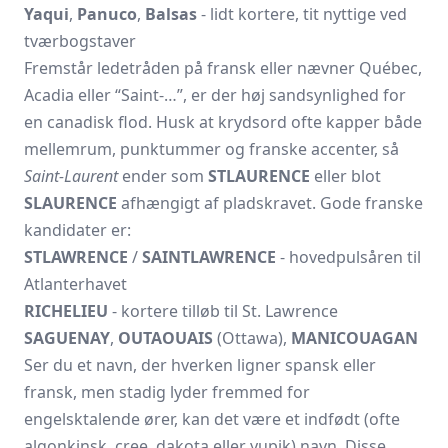
Yaqui
,
Panuco
,
Balsas
- lidt kortere, tit nyttige ved
tværbogstaver
Fremstår ledetråden på fransk eller nævner Québec,
Acadia eller “Saint-…”, er der høj sandsynlighed for
en canadisk flod. Husk at krydsord ofte kapper både
mellemrum, punktummer og franske accenter, så
Saint-Laurent
ender som
STLAURENCE
eller blot
SLAURENCE
afhængigt af pladskravet. Gode franske
kandidater er:
STLAWRENCE
/
SAINTLAWRENCE
- hovedpulsåren til
Atlanterhavet
RICHELIEU
- kortere tilløb til St. Lawrence
SAGUENAY
,
OUTAOUAIS
(Ottawa),
MANICOUAGAN
Ser du et navn, der hverken ligner spansk eller
fransk, men stadig lyder fremmed for
engelsktalende ører, kan det være et indfødt (ofte
algonkinsk, cree, dakota eller yupik) navn. Disse