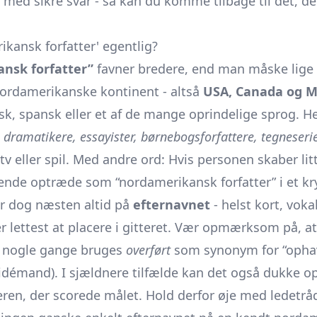
 med sikre svar - så kan du komme tilbage til det, der
kansk forfatter' egentlig?
nsk forfatter”
favner bredere, end man måske lige 
 nordamerikanske kontinent - altså
USA, Canada og M
nsk, spansk eller et af de mange oprindelige sprog. 
, dramatikere, essayister, børnebogsforfattere, tegneser
, tv eller spil. Med andre ord: Hvis personen skaber lit
de optræde som “nordamerikansk forfatter” i et kr
er dog næsten altid på
efternavnet
- helst kort, voka
er lettest at placere i gitteret. Vær opmærksom på, at 
nogle gange bruges
overført
som synonym for “ophavs
 idémand). I sjældnere tilfælde kan det også dukke op
leren, der scorede målet. Hold derfor øje med ledetrå