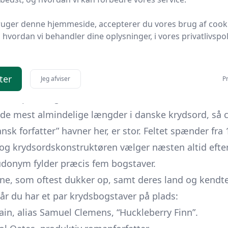
, USA (f. Dom. Rep.), nutidig prosa; accent fjernes oft
 vokaler og konsonanter:
POE
giver to vokaler, mens
Ro
ruger denne hjemmeside, accepterer du vores brug af cook
hurtigt kan be- eller afkræfte et gæt. Husk også, at
hvordan vi behandler dine oplysninger, i vores privatlivspoli
ades, og at navne skrives uden fornavn. Får du fx “?
kan
KING
eller
RICH
(sjældent) overvejes. Begynd alti
ter
Jeg afviser
Pr
dgår i krydsord langt oftere end nicherne.
tere på 5 bogstaver
de mest almindelige længder i danske krydsord, så c
k forfatter” havner her, er stor. Feltet spænder fra 1
 og krydsordskonstruktøren vælger næsten altid efte
donym fylder præcis fem bogstaver.
ne, som oftest dukker op, samt deres land og kendte
år du har et par krydsbogstaver på plads:
in, alias Samuel Clemens, “Huckleberry Finn”.