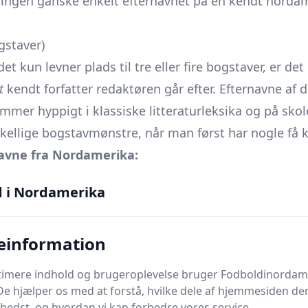
øsningen ganske enkelt efternavnet på en kendt norda
gstaver)
t kun levner plads til tre eller fire bogstaver, er det
t
kendt forfatter redaktøren går efter. Efternavne af
ommer hyppigt i klassiske litteraturleksika og på sko
kellige bogstavmønstre, når man først har nogle få k
navne fra Nordamerika:
USA, gotiske noveller & digte
d i Nordamerika
nobelprisvinder i poesi og essayistik
N, frankofon romanforfatter
einformation
SA, gyser- & spændingsromaner
, modernistisk satire
ptimere indhold og brugeroplevelse bruger Fodboldinordam
SA, science fiction visionær
De hjælper os med at forstå, hvilke dele af hjemmesiden de
bedst, og hvordan vi kan forbedre vores service.