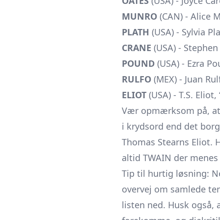
OATES
(USA) - Joyce Car
MUNRO
(CAN) - Alice M
PLATH
(USA) - Sylvia Pl
CRANE
(USA) - Stephen
POUND
(USA) - Ezra Po
RULFO
(MEX) - Juan Rul
ELIOT
(USA) - T.S. Eliot
Vær opmærksom på, at 
i krydsord end det bor
Thomas Stearns Eliot. 
altid TWAIN der menes 
Tip til hurtig løsning:
overvej om samlede tema
listen ned. Husk også, 