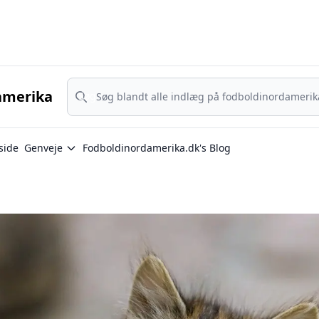
Nordamerika - MLS, Liga MX og NWSL - din guide til nordamerika
Søg
amerika
Søg
side
Genveje
Fodboldinordamerika.dk's Blog