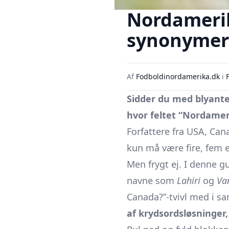
Nordamerik
synonymer
Af
Fodboldinordamerika.dk
i
Sidder du med blyanten
hvor feltet “Nordamer
Forfattere fra USA, Can
kun må være fire, fem e
Men frygt ej. I denne g
navne som
Lahiri
og
Va
Canada?”-tvivl med i 
af krydsordsløsninger