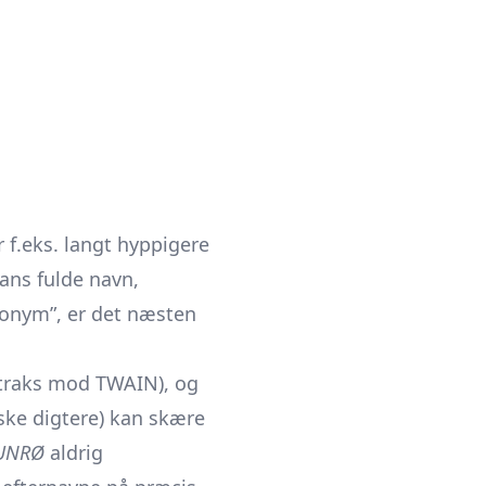
 f.eks. langt hyppigere
ans fulde navn,
donym”, er det næsten
 straks mod TWAIN), og
ske digtere) kan skære
UNRØ
aldrig