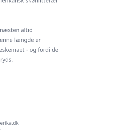
merikansk skønlitterær
 næsten altid
 denne længde er
leskemaet - og fordi de
ryds.
erika.dk
r