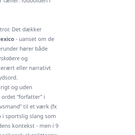
 tæller: fodbolden i
tror. Det dækker
exico
- uanset om de
Herunder hører både
ieskabere
og
terært eller narrativt
ydsord.
lrigt og uden
ordet “forfatter” i
mand” til et værk (fx
 i sportslig slang som
dens kontekst - men i 9