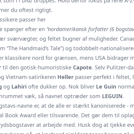
k som í i
Díaz
droppes. Hold derfor fokus på rene A-Z
er du oftest rigtigt.
ssikere passer her
e spørger efter en
“nordamerikansk forfatter (6 bogstav
rær sværvægter, og feltet bugner af muligheder. Can
m “The Handmaid’s Tale”) og todobbelt-nationaliser
 er klassikere nord for grænsen, mens USA bidrager me
r
til den gotisk-humoristiske
Capote
. Selv Pulitzer-d
g Vietnam-satirikeren
Heller
passer perfekt i feltet,
g
og
Lahiri
ofte dukker op. Nok bliver
Le Guin
normal
lemrummet væk, så navnet optræder som
LEGUIN
.
gstavs-navne er, at de alle er stærkt kanoniserede -
al Book Award eller tilsvarende. Det gør dem til oplag
rydsbogstaver at arbejde med. Husk dog at tjekke ev