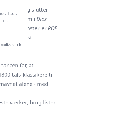
e i krydsord
th
starter og slutter
ies. Læs
 accenter som i
Díaz
tik.
O?” som mønster, er
POE
d med de mest
ivatlivspolitik
hancen for, at
800-tals-klassikere til
rnavnet alene - med
ste værker; brug listen