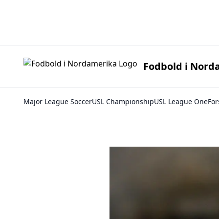
Fodbold i 
Fodbold i Nord
Major League Soccer
USL Championship
USL League One
For