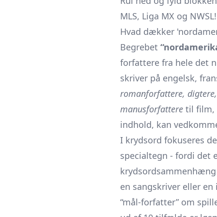
Rul ned og fyld blokken
MLS, Liga MX og NWSL!
Hvad dækker 'nordameri
Begrebet
“nordamerika
forfattere fra hele det
skriver på engelsk, fra
romanforfattere, digtere
manusforfattere
til film
indhold, kan vedkommen
I krydsord fokuseres d
specialtegn - fordi det 
krydsordsammenhæng 
en sangskriver eller en
“mål-forfatter” om spil