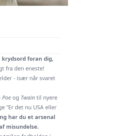
 krydsord foran dig,
t fra den eneste!
lder - især når svaret
m
Poe
og
Twain
til nyere
e “Er det nu USA eller
ing har du et arsenal
 af misundelse.