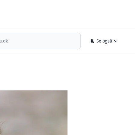
nsk fodbold
Se også