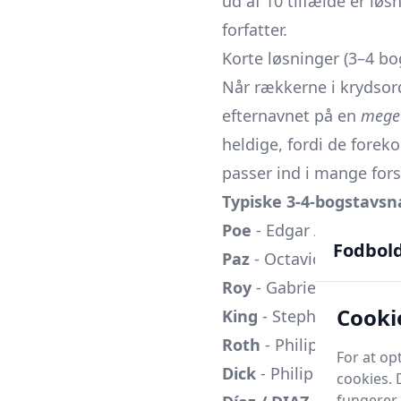
ud af 10 tilfælde er l
forfatter.
Korte løsninger (3–4 bo
Når rækkerne i krydsorde
efternavnet på en
mege
heldige, fordi de forek
passer ind i mange fors
Typiske 3-4-bogstavs
Poe
- Edgar Allan Poe, 
Fodbol
Paz
- Octavio Paz, MEX, 
Roy
- Gabrielle Roy, CA
Cooki
King
- Stephen King, U
Roth
- Philip Roth, USA
For at o
Dick
- Philip K. Dick, U
cookies. 
fungerer 