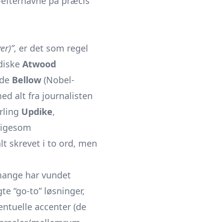
-efternavne på præcis
er)”
, er det som regel
adiske
Atwood
ede
Bellow
(Nobel-
d alt fra journalisten
arling
Updike
,
 ligesom
t skrevet i to ord, men
 mange har vundet
te “go-to” løsninger,
entuelle accenter (de