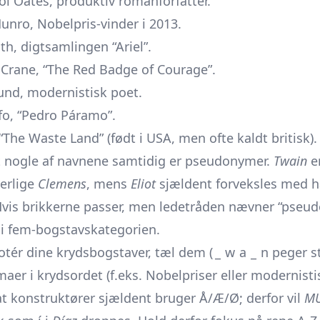
ol Oates, produktiv romanforfatter.
unro, Nobelpris-vinder i 2013.
ath, digtsamlingen “Ariel”.
 Crane, “The Red Badge of Courage”.
und, modernistisk poet.
fo, “Pedro Páramo”.
, “The Waste Land” (født i USA, men ofte kaldt britisk).
nogle af navnene samtidig er pseudonymer.
Twain
er
gerlige
Clemens
, mens
Eliot
sjældent forveksles med h
Hvis brikkerne passer, men ledetråden nævner “pseu
i fem-bogstavskategorien.
 Notér dine krydsbogstaver, tæl dem ( _ w a _ n peger
er i krydsordet (f.eks. Nobelpriser eller modernisti
at konstruktører sjældent bruger Å/Æ/Ø; derfor vil
M