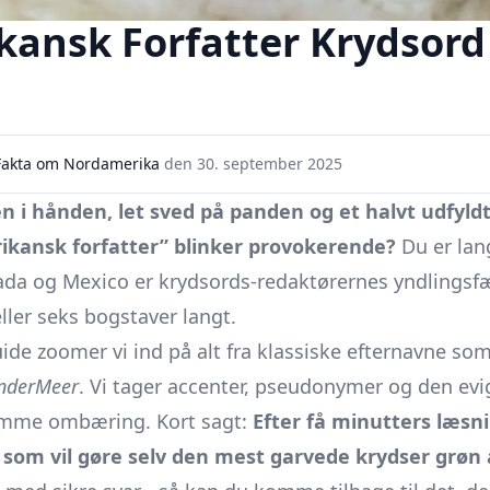
ansk Forfatter Krydsord
Fakta om Nordamerika
den
30. september 2025
 i hånden, let sved på panden og et halvt udfyldt
ikansk forfatter” blinker provokerende?
Du er lang
ada og Mexico er krydsords-redaktørernes yndlingsfæ
ller seks bogstaver langt.
uide zoomer vi ind på alt fra klassiske efternavne so
nderMeer
. Vi tager accenter, pseudonymer og den evig
samme ombæring. Kort sagt:
Efter få minutters læsn
, som vil gøre selv den mest garvede krydser grøn