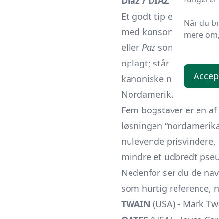
Díaz / DIAZ
- Junot Díaz
Et godt tip er at tælle
Når du b
med konsonant, hvilket 
mere om, 
eller
Paz
som regel udel
oplagt; står der “?I??”, 
Accep
kanoniske navne - de in
Nordamerikanske forfat
Fem bogstaver er en af 
løsningen “nordamerikans
nulevende prisvindere,
mindre et udbredt pseu
Nedenfor ser du de nav
som hurtig reference, n
TWAIN
(USA) - Mark Twa