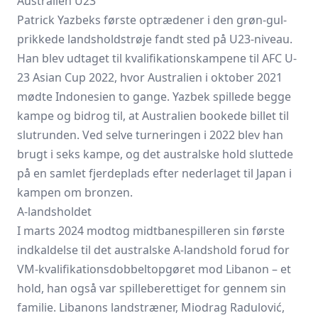
Australien U23
Patrick Yazbeks første optrædener i den grøn-gul-
prikkede landsholdstrøje fandt sted på U23-niveau.
Han blev udtaget til kvalifikationskampene til AFC U-
23 Asian Cup 2022, hvor Australien i oktober 2021
mødte Indonesien to gange. Yazbek spillede begge
kampe og bidrog til, at Australien bookede billet til
slutrunden. Ved selve turneringen i 2022 blev han
brugt i seks kampe, og det australske hold sluttede
på en samlet fjerdeplads efter nederlaget til Japan i
kampen om bronzen.
A-landsholdet
I marts 2024 modtog midtbanespilleren sin første
indkaldelse til det australske A-landshold forud for
VM-kvalifikationsdobbeltopgøret mod Libanon – et
hold, han også var spilleberettiget for gennem sin
familie. Libanons landstræner, Miodrag Radulović,