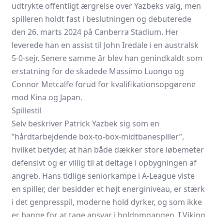
udtrykte offentligt ærgrelse over Yazbeks valg, men
spilleren holdt fast i beslutningen og debuterede
den 26. marts 2024 på Canberra Stadium. Her
leverede han en assist til John Iredale i en australsk
5-0-sejr. Senere samme år blev han genindkaldt som
erstatning for de skadede Massimo Luongo og
Connor Metcalfe forud for kvalifikationsopgørene
mod Kina og Japan.
Spillestil
Selv beskriver Patrick Yazbek sig som en
”hårdtarbejdende box-to-box-midtbanespiller”,
hvilket betyder, at han både dækker store løbemeter
defensivt og er villig til at deltage i opbygningen af
angreb. Hans tidlige seniorkampe i A-League viste
en spiller, der besidder et højt energiniveau, er stærk
i det genpresspil, moderne hold dyrker, og som ikke
er bange for at tage ansvar i boldomgangen. I Viking