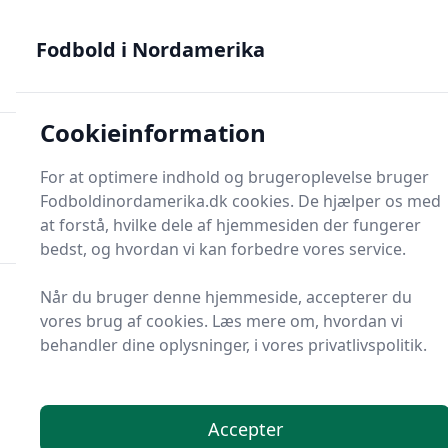
Fodbold i Nordamerika - MLS, Liga MX og NWSL - din guide
til nordamerikansk fodbold
Fodbold i Nordamerika
Cookieinformation
Fodbold i Nordame
For at optimere indhold og brugeroplevelse bruger
Menu
Fodboldinordamerika.dk cookies. De hjælper os med
Søg
Søg
at forstå, hvilke dele af hjemmesiden der fungerer
bedst, og hvordan vi kan forbedre vores service.
Når du bruger denne hjemmeside, accepterer du
vores brug af cookies. Læs mere om, hvordan vi
behandler dine oplysninger, i vores privatlivspolitik.
Accepter