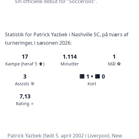
sin officielle debut for ”Socceroos”.
Statistik for Patrick Yazbek i Nashville SC, på tværs af
turneringer, i sæsonen 2026:
17
1.114
1
Kampe (heraf 5 ⬆️)
Minutter
Mål ⚽️
3
🟨 1 • 🟥 0
Assists 🎯
Kort
7,13
Rating ⭐️
Patrick Yazbek (født 5. april 2002 i Liverpool, New