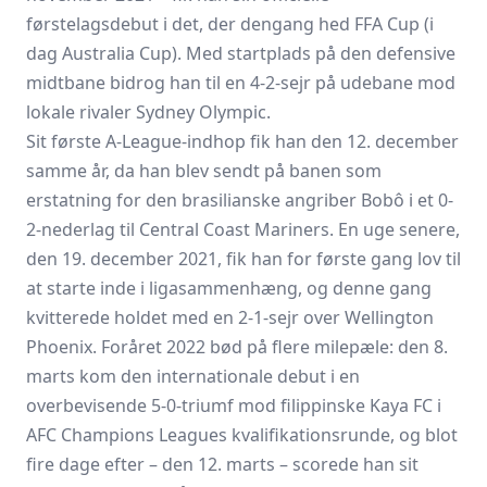
førstelagsdebut i det, der dengang hed FFA Cup (i
dag Australia Cup). Med startplads på den defensive
midtbane bidrog han til en 4-2-sejr på udebane mod
lokale rivaler Sydney Olympic.
Sit første A-League-indhop fik han den 12. december
samme år, da han blev sendt på banen som
erstatning for den brasilianske angriber Bobô i et 0-
2-nederlag til Central Coast Mariners. En uge senere,
den 19. december 2021, fik han for første gang lov til
at starte inde i ligasammenhæng, og denne gang
kvitterede holdet med en 2-1-sejr over Wellington
Phoenix. Foråret 2022 bød på flere milepæle: den 8.
marts kom den internationale debut i en
overbevisende 5-0-triumf mod filippinske Kaya FC i
AFC Champions Leagues kvalifikationsrunde, og blot
fire dage efter – den 12. marts – scorede han sit