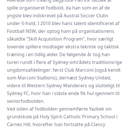
Allerede som treårig begyndte Patrick Yazbek at
spille organiseret fodbold, da han som en af de
yngste blev indskrevet på Austral Soccer Clubs
under-5-hold. I 2010 blev hans talent identificeret af
Football NSW, der optog ham på organisationens
såkaldte ”Skill Acquisition Program”, hvor særligt
lovende spillere modtager ekstra teknisk og taktisk
træning i en tidlig alder. De følgende år tog han
turen rundt i flere af Sydney-områdets traditionsrige
ungdomsafdelinger: først Club Marconi (også kendt
som Marconi Stallions), dernæst Sydney United,
videre til Western Sydney Wanderers og slutteligt til
Sydney FC, hvor han i sidste ende fik hul igennem til
seniorfodbolden.
Ved siden af fodbolden gennemførte Yazbek sin
grundskole på Holy Spirit Catholic Primary School i
Carnes Hill, hvorefter han fortsatte på Clancy