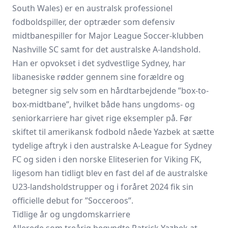
South Wales) er en australsk professionel
fodboldspiller, der optræder som defensiv
midtbanespiller for Major League Soccer-klubben
Nashville SC samt for det australske A-landshold.
Han er opvokset i det sydvestlige Sydney, har
libanesiske rødder gennem sine forældre og
betegner sig selv som en hårdtarbejdende ”box-to-
box-midtbane”, hvilket både hans ungdoms- og
seniorkarriere har givet rige eksempler på. Før
skiftet til amerikansk fodbold nåede Yazbek at sætte
tydelige aftryk i den australske A-League for Sydney
FC og siden i den norske Eliteserien for Viking FK,
ligesom han tidligt blev en fast del af de australske
U23-landsholdstrupper og i foråret 2024 fik sin
officielle debut for ”Socceroos”.
Tidlige år og ungdomskarriere