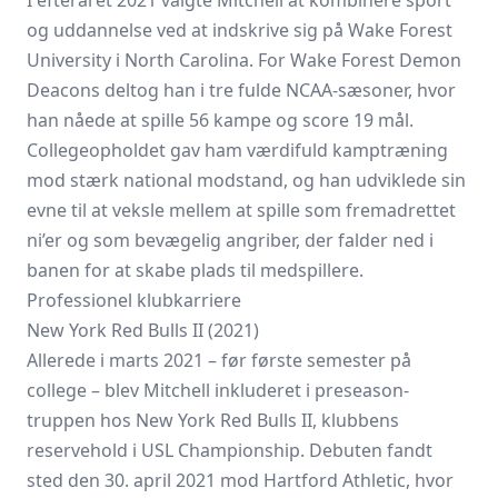
I efteråret 2021 valgte Mitchell at kombinere sport
og uddannelse ved at indskrive sig på Wake Forest
University i North Carolina. For Wake Forest Demon
Deacons deltog han i tre fulde NCAA-sæsoner, hvor
han nåede at spille 56 kampe og score 19 mål.
Collegeopholdet gav ham værdifuld kamptræning
mod stærk national modstand, og han udviklede sin
evne til at veksle mellem at spille som fremadrettet
ni’er og som bevægelig angriber, der falder ned i
banen for at skabe plads til medspillere.
Professionel klubkarriere
New York Red Bulls II (2021)
Allerede i marts 2021 – før første semester på
college – blev Mitchell inkluderet i preseason-
truppen hos New York Red Bulls II, klubbens
reservehold i USL Championship. Debuten fandt
sted den 30. april 2021 mod Hartford Athletic, hvor