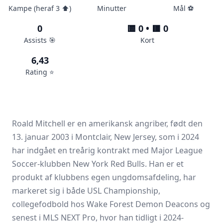
Kampe (heraf 3 ⬆️)
Minutter
Mål ⚽️
0
🟨 0 • 🟥 0
Assists 🎯
Kort
6,43
Rating ⭐️
Roald Mitchell er en amerikansk angriber, født den
13. januar 2003 i Montclair, New Jersey, som i 2024
har indgået en treårig kontrakt med Major League
Soccer-klubben New York Red Bulls. Han er et
produkt af klubbens egen ungdomsafdeling, har
markeret sig i både USL Championship,
collegefodbold hos Wake Forest Demon Deacons og
senest i MLS NEXT Pro, hvor han tidligt i 2024-