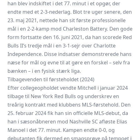
han blev indskiftet i det 77. minut i et opgør, der
endte med et 2-3-nederlag. Blot tre uger senere, den
23. maj 2021, nettede han sit første professionelle
mål i en 2-2-kamp mod Charleston Battery. Den gode
form fortsatte den 16. juni 2021, da han scorede Red
Bulls II’s tredje mål i en 3-1-sejr over Charlotte
Independence. Disse indsatser demonstrerede hans
næse for mål og evne til at gøre en forskel – selv fra
bænken – i en fysisk stærk liga.
Tilbagevenden til førsteholdet (2024)
Efter collegeopholdet vendte Mitchell i januar 2024
tilbage til New York Red Bulls og underskrev en
treårig kontrakt med klubbens MLS-førstehold. Den
25. februar 2024 fik han sin officielle MLS-debut, da
han i sæsonåbneren mod
Nashville SC
afløste Elias
Manoel i det 77. minut. Kampen endte 0-0, og
debutanten fik dermed en smagsprøve på tempoet i