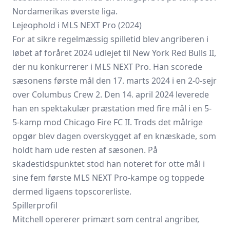
Nordamerikas øverste liga.
Lejeophold i MLS NEXT Pro (2024)
For at sikre regelmæssig spilletid blev angriberen i
løbet af foråret 2024 udlejet til New York Red Bulls II,
der nu konkurrerer i MLS NEXT Pro. Han scorede
sæsonens første mål den 17. marts 2024 i en 2-0-sejr
over Columbus Crew 2. Den 14. april 2024 leverede
han en spektakulær præstation med fire mål i en 5-
5-kamp mod
Chicago Fire FC
II. Trods det målrige
opgør blev dagen overskygget af en knæskade, som
holdt ham ude resten af sæsonen. På
skadestidspunktet stod han noteret for otte mål i
sine fem første MLS NEXT Pro-kampe og toppede
dermed ligaens topscorerliste.
Spillerprofil
Mitchell opererer primært som central angriber,