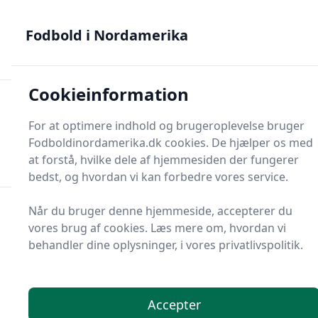
Fodbold i Nordamerika - MLS, Liga MX og NWSL - din guide
til nordamerikansk fodbold
Fodbold i Nordamerika
Cookieinformation
Fodbold i Nordame
For at optimere indhold og brugeroplevelse bruger
Menu
Fodboldinordamerika.dk cookies. De hjælper os med
Søg
Søg
at forstå, hvilke dele af hjemmesiden der fungerer
bedst, og hvordan vi kan forbedre vores service.
Når du bruger denne hjemmeside, accepterer du
vores brug af cookies. Læs mere om, hvordan vi
behandler dine oplysninger, i vores privatlivspolitik.
Accepter