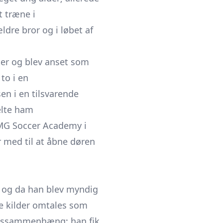
t træne i
re bror og i løbet af
ter og blev anset som
to i en
en i en tilsvarende
elte ham
IMG Soccer Academy i
 med til at åbne døren
, og da han blev myndig
de kilder omtales som
holdssammenhæng; han fik