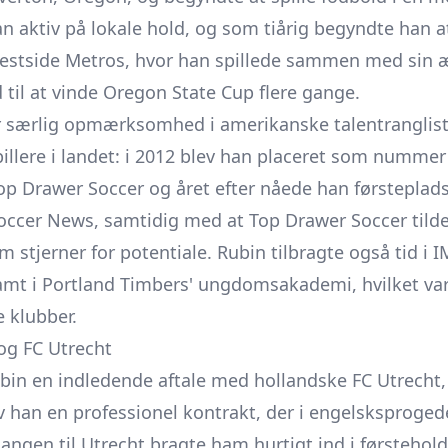
han aktiv på lokale hold, og som tiårig begyndte han a
tside Metros, hvor han spillede sammen med sin æld
il at vinde Oregon State Cup flere gange.
år særlig opmærksomhed i amerikanske talentranglis
illere i landet: i 2012 blev han placeret som nummer 
op Drawer Soccer og året efter nåede han førsteplads
Soccer News, samtidig med at Top Drawer Soccer tild
stjerner for potentiale. Rubin tilbragte også tid i 
amt i Portland Timbers' ungdomsakademi, hvilket var
e klubber.
og FC Utrecht
ubin en indledende aftale med hollandske FC Utrecht
v han en professionel kontrakt, der i engelsksproge
rgangen til Utrecht bragte ham hurtigt ind i første