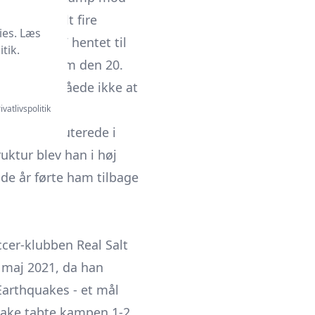
et for i alt fire
ies. Læs
ten af 2017 hentet til
tik.
 debuten kom den 20.
tid og formåede ikke at
ivatlivspolitik
uana og debuterede i
uktur blev han i høj
ende år førte ham tilbage
ccer-klubben Real Salt
. maj 2021, da han
arthquakes - et mål
 Lake tabte kampen 1-2.