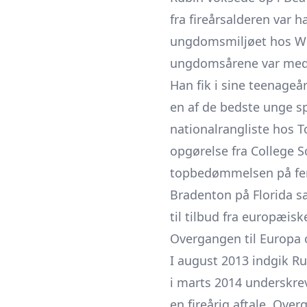
fra fireårsalderen var 
ungdomsmiljøet hos Wes
ungdomsårene var med t
Han fik i sine teenage
en af de bedste unge sp
nationalrangliste hos T
opgørelse fra College 
topbedømmelsen på fem 
Bradenton på Florida s
til tilbud fra europæisk
Overgangen til Europa 
I august 2013 indgik R
i marts 2014 underskre
en fireårig aftale. Ove