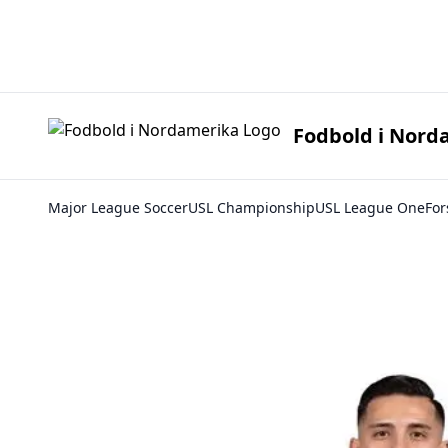
Fodbold i 
Fodbold i Nord
Major League Soccer
USL Championship
USL League One
For