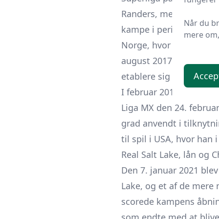
Randers, men opnåede ku
Når du b
kampe i perioden. Efter
mere om, 
Norge, hvor han skrev 
august 2017 i en 3-2-se
Accep
etablere sig som fast m
I februar 2018 flyttede
Liga MX den 24. februar
grad anvendt i tilknytni
til spil i USA, hvor han
Real Salt Lake, lån og 
Den 7. januar 2021 blev
Lake, og et af de mere 
scorede kampens åbning
som endte med at blive 