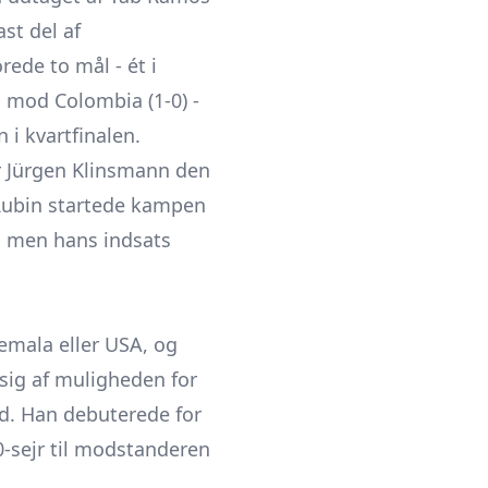
st del af
rede to mål - ét i
 mod Colombia (1-0) -
 i kvartfinalen.
er Jürgen Klinsmann den
Rubin startede kampen
, men hans indsats
temala eller USA, og
sig af muligheden for
ld. Han debuterede for
-sejr til modstanderen