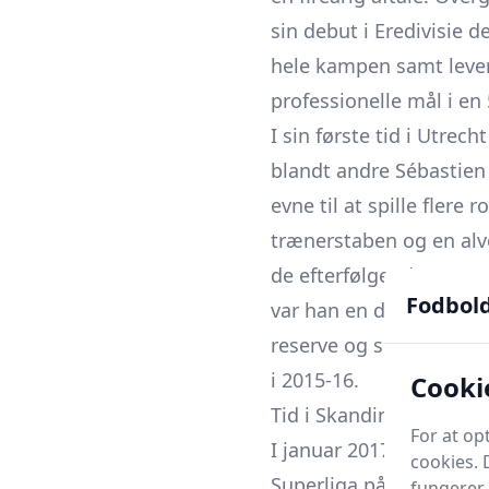
sin debut i Eredivisie d
hele kampen samt lever
professionelle mål i en
I sin første tid i Utre
blandt andre Sébastien
evne til at spille flere 
trænerstaben og en alvo
de efterfølgende sæsone
Fodbol
var han en del af trup
reserve og spillede i p
i 2015-16.
Cooki
Tid i Skandinavien og t
For at o
I januar 2017 forlod Ru
cookies. 
Superliga på en kort k
fungerer 