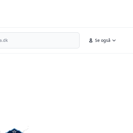
nsk fodbold
Se også