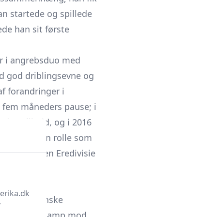
han startede og spillede
de han sit første
ber i angrebsduo med
ed god driblingsevne og
af forandringer i
ng fem måneders pause; i
de spilletid, og i 2016
e primært en rolle som
andt Beloften Eredivisie
erika.dk
 IF i den danske
r
ts 2017 i en kamp mod