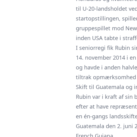
til U-20-landsholdet ve
startopstillingen, spill
gruppespillet mod New 
inden USA tabte i straf
I seniorregi fik Rubin
14. november 2014 i e
og havde i anden halvl
tiltrak opmærksomhed 
Skift til Guatemala og 
Rubin var i kraft af si
efter at have repræsen
en én-gangs landsskifte
Guatemala den 2. juni 
French Guiana.