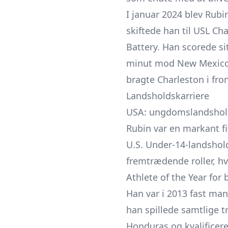
I januar 2024 blev Rubin
skiftede han til USL C
Battery. Han scorede si
minut mod New Mexico U
bragte Charleston i fro
Landsholdskarriere
USA: ungdomslandshol
Rubin var en markant f
U.S. Under-14-landshol
fremtrædende roller, hvi
Athlete of the Year for
Han var i 2013 fast m
han spillede samtlige t
Honduras og kvalificere