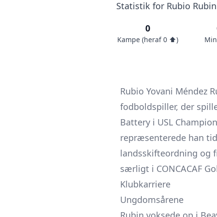
Statistik for Rubio Rubi
0
Kampe (heraf 0 ⬆️)
Min
Rubio Yovani Méndez Rub
fodboldspiller, der spil
Battery i USL Champion
repræsenterede han tid
landsskifteordning og 
særligt i CONCACAF Gol
Klubkarriere
Ungdomsårene
Rubin voksede op i Beav