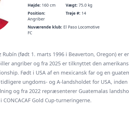
Højde:
160 cm
Vægt:
75.0 kg
Position:
Trøje #:
14
Angriber
Nuværende klub:
El Paso Locomotive
FC
Rubín (født 1. marts 1996 i Beaverton, Oregon) er e
piller angriber og fra 2025 er tilknyttet den amerikan
ionship. Født i USA af en mexicansk far og en guate
tidligere ungdoms- og A-landsholdet for USA, inden 
dning og fra 2022 repræsenterer Guatemalas landsho
t i CONCACAF Gold Cup-turneringerne.