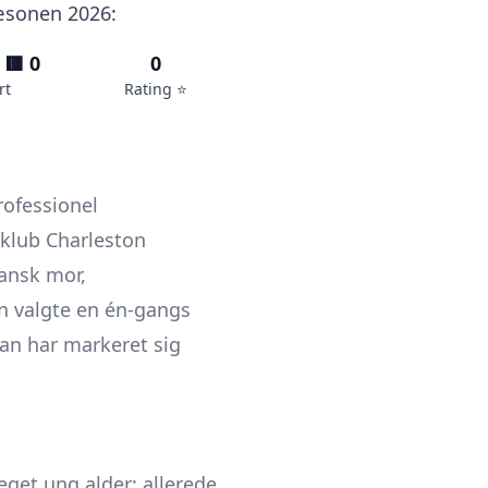
sæsonen 2026:
 🟥 0
0
rt
Rating ⭐️
rofessionel
e klub Charleston
ansk mor,
n valgte en én-gangs
an har markeret sig
eget ung alder; allerede