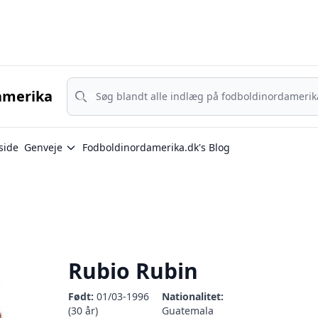
Nordamerika - MLS, Liga MX og NWSL - din guide til nordamerika
Søg
amerika
Søg
side
Genveje
Fodboldinordamerika.dk's Blog
Rubio Rubin
Født:
01/03-1996
Nationalitet:
(30 år)
Guatemala