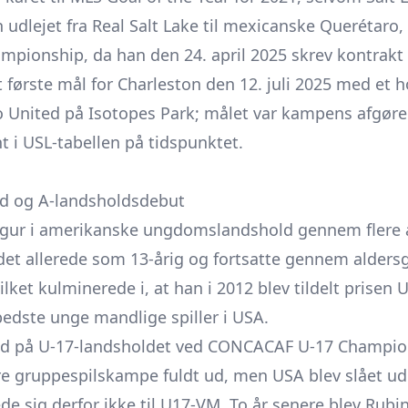
 udlejet fra Real Salt Lake til mexicanske Querétaro, 
hampionship, da han den 24. april 2025 skrev kontrak
t første mål for Charleston den 12. juli 2025 med et h
nited på Isotopes Park; målet var kampens afgørend
nt i USL-tabellen på tidspunktet.
d og A-landsholdsdebut
igur i amerikanske ungdomslandshold gennem flere år
det allerede som 13-årig og fortsatte gennem alder
lket kulminerede i, at han i 2012 blev tildelt prisen 
 bedste unge mandlige spiller i USA.
and på U-17-landsholdet ved CONCACAF U-17 Champio
re gruppespilskampe fuldt ud, men USA blev slået ud i
de sig derfor ikke til U17-VM. To år senere blev Rub