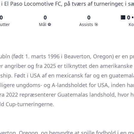
n i El Paso Locomotive FC, på tværs af turneringer, i 
0
0
0
🟨 0 •
utter
Mål ⚽️
Assists 🎯
Ko
ín (født 1. marts 1996 i Beaverton, Oregon) er en p
ler angriber og fra 2025 er tilknyttet den amerikansk
ship. Født i USA af en mexicansk far og en guatemal
ligere ungdoms- og A-landsholdet for USA, inden ha
fra 2022 repræsenterer Guatemalas landshold, hvor h
d Cup-turneringerne.
erton, Oregon, og begyndte at spille fodbold i en m