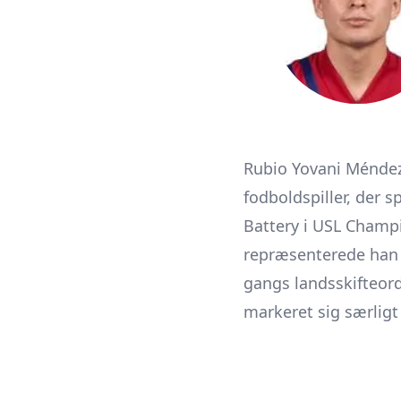
Rubio Yovani Méndez 
fodboldspiller, der s
Battery i USL Champ
repræsenterede han 
gangs landsskifteor
markeret sig særlig