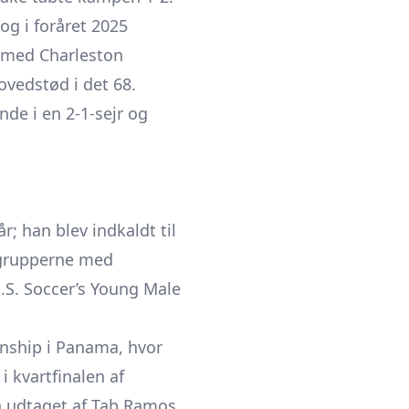
og i foråret 2025
t med Charleston
ovedstød i det 68.
e i en 2-1-sejr og
; han blev indkaldt til
sgrupperne med
U.S. Soccer’s Young Male
nship i Panama, hvor
 kvartfinalen af
in udtaget af Tab Ramos