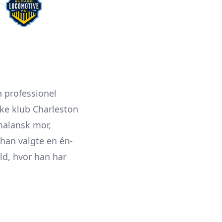
n professionel
ske klub Charleston
malansk mor,
han valgte en én-
ld, hvor han har