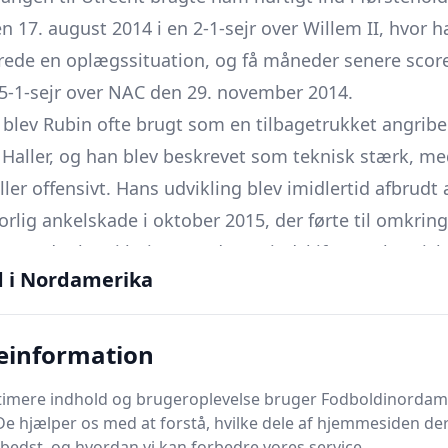
en 17. august 2014 i en 2-1-sejr over Willem II, hvor 
ede en oplægssituation, og få måneder senere score
 5-1-sejr over NAC den 29. november 2014.
cht blev Rubin ofte brugt som en tilbagetrukket angri
 Haller, og han blev beskrevet som teknisk stærk, m
roller offensivt. Hans udvikling blev imidlertid afbrudt 
rlig ankelskade i oktober 2015, der førte til omkri
r endte han i højere grad som indskifter og kroniske
d i Nordamerika
pen, da Utrecht nåede finalen i KNVB Beker, men havd
erioder for klubbens reserver (Jong FC Utrecht), som v
einformation
ilbage i Nordamerika
ptimere indhold og brugeroplevelse bruger Fodboldinordam
bin FC Utrecht og skrev kort efter under for Silkeborg
De hjælper os med at forstå, hvilke dele af hjemmesiden de
ontrakt frem til sommeren; han fik debut den 5. mar
bedst, og hvordan vi kan forbedre vores service.