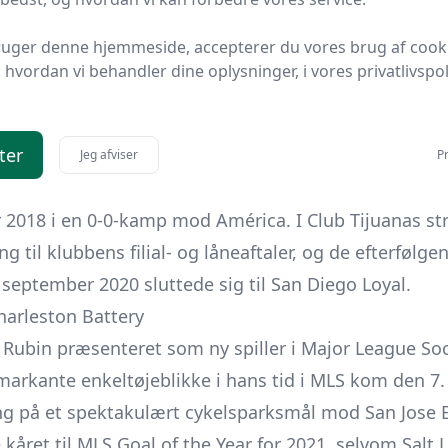
n få indhop i løbet af de seks måneder og stod noter
ruger denne hjemmeside, accepterer du vores brug af cook
 afslutningen af opholdet i Silkeborg blev Rubin i mid
hvordan vi behandler dine oplysninger, i vores privatlivspoli
kontrakt med Stabæk Fotball for resten af sæsonen;
jr over Molde, men også her fik han begrænset spille
ter
and i startopstillingen.
Jeg afviser
Pr
 Rubin til Mexico, hvor han skrev under med Club Tij
 2018 i en 0-0-kamp mod América. I Club Tijuanas str
ng til klubbens filial- og låneaftaler, og de efterfølg
 i september 2020 sluttede sig til San Diego Loyal.
Charleston Battery
 Rubin præsenteret som ny spiller i Major League So
markante enkeltøjeblikke i hans tid i MLS kom den 7
 på et spektakulært cykelsparksmål mod San Jose E
kåret til MLS Goal of the Year for 2021, selvom Salt