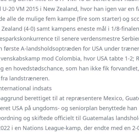
d U-20 VM 2015 i New Zealand, hvor han igen var en fa
ede alle de mulige fem kampe (fire som starter) og sco
Zealand (4-0) samt kampens eneste mål i 1/8-finalen
fesparkskonkurrence til senere verdensmestre Serbien
 sin første A-landsholdsoptræden for USA under træn
n venskabskamp mod Colombia, hvor USA tabte 1-2; 
eg en hovedstødschance, som han ikke fik forvandlet
fra landstræneren.
international indsats
n baggrund berettiget til at repræsentere Mexico, Gua
teret USA på ungdoms- og seniorplan benyttede han 
ordning og skiftede officielt til Guatemalas landsho
2022 i en Nations League-kamp, der endte med en 2-0