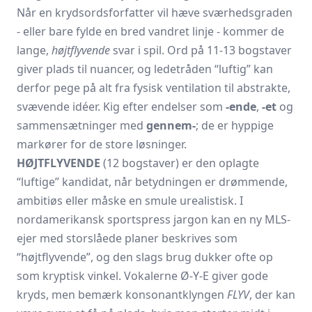
Når en krydsordsforfatter vil hæve sværhedsgraden
- eller bare fylde en bred vandret linje - kommer de
lange,
højtflyvende
svar i spil. Ord på 11-13 bogstaver
giver plads til nuancer, og ledetråden “luftig” kan
derfor pege på alt fra fysisk ventilation til abstrakte,
svævende idéer. Kig efter endelser som
-ende
,
-et
og
sammensætninger med
gennem-
; de er hyppige
markører for de store løsninger.
HØJTFLYVENDE
(12 bogstaver) er den oplagte
“luftige” kandidat, når betydningen er drømmende,
ambitiøs eller måske en smule urealistisk. I
nordamerikansk sportspress jargon kan en ny MLS-
ejer med storslåede planer beskrives som
“højtflyvende”, og den slags brug dukker ofte op
som kryptisk vinkel. Vokalerne Ø-Y-E giver gode
kryds, men bemærk konsonantklyngen
FLYV
, der kan