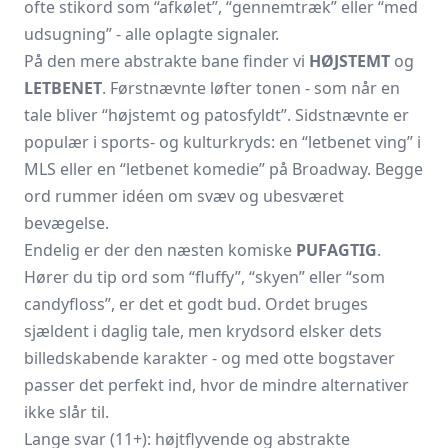
ofte stikord som “afkølet”, “gennemtræk” eller “med
udsugning” - alle oplagte signaler.
På den mere abstrakte bane finder vi
HØJSTEMT
og
LETBENET
. Førstnævnte løfter tonen - som når en
tale bliver “højstemt og patosfyldt”. Sidstnævnte er
populær i sports- og kulturkryds: en “letbenet ving” i
MLS eller en “letbenet komedie” på Broadway. Begge
ord rummer idéen om svæv og ubesværet
bevægelse.
Endelig er der den næsten komiske
PUFAGTIG
.
Hører du tip ord som “fluffy”, “skyen” eller “som
candyfloss”, er det et godt bud. Ordet bruges
sjældent i daglig tale, men krydsord elsker dets
billedskabende karakter - og med otte bogstaver
passer det perfekt ind, hvor de mindre alternativer
ikke slår til.
Lange svar (11+): højtflyvende og abstrakte