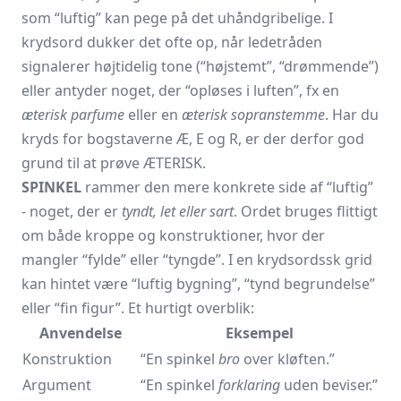
som “luftig” kan pege på det uhåndgribelige. I
krydsord dukker det ofte op, når ledetråden
signalerer højtidelig tone (“højstemt”, “drømmende”)
eller antyder noget, der “opløses i luften”, fx en
æterisk parfume
eller en
æterisk sopranstemme
. Har du
kryds for bogstaverne Æ, E og R, er der derfor god
grund til at prøve ÆTERISK.
SPINKEL
rammer den mere konkrete side af “luftig”
- noget, der er
tyndt, let eller sart
. Ordet bruges flittigt
om både kroppe og konstruktioner, hvor der
mangler “fylde” eller “tyngde”. I en krydsordssk grid
kan hintet være “luftig bygning”, “tynd begrundelse”
eller “fin figur”. Et hurtigt overblik:
Anvendelse
Eksempel
Konstruktion
“En spinkel
bro
over kløften.”
Argument
“En spinkel
forklaring
uden beviser.”