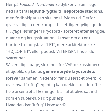
Her på
Fodbold i Nordamerika
dykker vi som regel
ned i alt fra
Højlund-rygter til højloftede stadions
,
men fodboldpausen skal også fyldes ud. Derfor
giver vi dig nu den komplette, lettilgængelige guide
til
luftige
løsninger i krydsord - sorteret efter længde,
nuance og brugssituation. Uanset om du er til
hurtige tre-bogstavs “LET”, mere arkitektoniske
“HØJLOFTET”, eller poetisk “ÆTERISK”, finder du
svaret her.
Så læn dig tilbage, skru ned for VAR-diskussionerne
et øjeblik, og lad os
gennembryde krydsordets
forsvar
sammen. Nedenfor får du først et overblik
over, hvad “luftig” egentlig kan dække - og derefter
hele arsenalet af løsninger, klar til at blive sat ind
som en super-sub i dit puslespil.
Hvad dækker 'luftig' i krydsord?