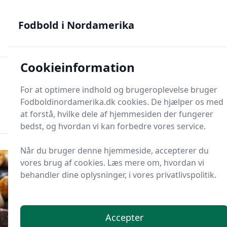
Fodbold i Nordamerika - MLS, Liga MX og NWSL - din guide
til nordamerikansk fodbold
Fodbold i Nordamerika
Cookieinformation
Fodbold i Nordame
For at optimere indhold og brugeroplevelse bruger
Menu
Fodboldinordamerika.dk cookies. De hjælper os med
Søg
Søg
at forstå, hvilke dele af hjemmesiden der fungerer
bedst, og hvordan vi kan forbedre vores service.
Når du bruger denne hjemmeside, accepterer du
vores brug af cookies. Læs mere om, hvordan vi
behandler dine oplysninger, i vores privatlivspolitik.
Accepter