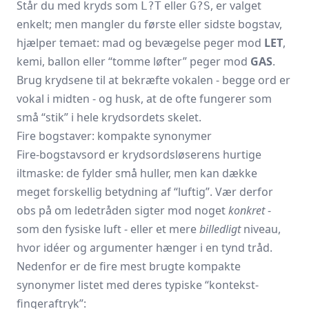
Står du med kryds som
eller
, er valget
L?T
G?S
enkelt; men mangler du første eller sidste bogstav,
hjælper temaet: mad og bevægelse peger mod
LET
,
kemi, ballon eller “tomme løfter” peger mod
GAS
.
Brug krydsene til at bekræfte vokalen - begge ord er
vokal i midten - og husk, at de ofte fungerer som
små “stik” i hele krydsordets skelet.
Fire bogstaver: kompakte synonymer
Fire-bogstavsord er krydsordsløserens hurtige
iltmaske: de fylder små huller, men kan dække
meget forskellig betydning af “luftig”. Vær derfor
obs på om ledetråden sigter mod noget
konkret
-
som den fysiske luft - eller et mere
billedligt
niveau,
hvor idéer og argumenter hænger i en tynd tråd.
Nedenfor er de fire mest brugte kompakte
synonymer listet med deres typiske “kontekst-
fingeraftryk”: