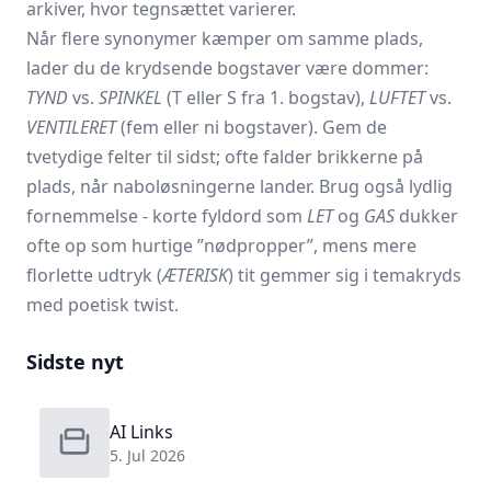
arkiver, hvor tegnsættet varierer.
Når flere synonymer kæmper om samme plads,
lader du de krydsende bogstaver være dommer:
TYND
vs.
SPINKEL
(T eller S fra 1. bogstav),
LUFTET
vs.
VENTILERET
(fem eller ni bogstaver). Gem de
tvetydige felter til sidst; ofte falder brikkerne på
plads, når naboløsningerne lander. Brug også lydlig
fornemmelse - korte fyldord som
LET
og
GAS
dukker
ofte op som hurtige ”nødpropper”, mens mere
florlette udtryk (
ÆTERISK
) tit gemmer sig i temakryds
med poetisk twist.
Sidste nyt
AI Links
5. Jul 2026