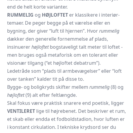
end de helt korte varianter.
RUMMELIG
og
HØJLOFTET
er klassikere i interiør-
temaer. De peger begge på et værelse eller en
bygning, der giver “luft til hjernen”. Hvor
rummelig
dækker den generelle fornemmelse af plads,
insinuerer
højloftet
bogstaveligt talt meter til loftet -
men bruges også metaforisk om en tolerant eller
visionær tilgang (“et højloftet debatrum”).
Ledetråde som “plads til armbevægelser” eller “loft
over tanken” kalder tit på disse to.
Bygge- og boligkryds skifter mellem
rummelig
(8) og
højloftet
(9) alt efter feltlængde.
Skal fokus være praktisk snarere end poetisk, ligger
VENTILERET
lige til højrebenet. Det beskriver et rum,
et skab eller endda et fodboldstadion, hvor luften er
i konstant cirkulation. I tekniske krydsord ser du