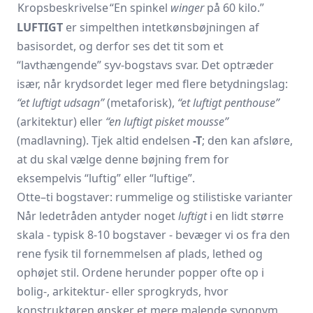
Kropsbeskrivelse
“En spinkel
winger
på 60 kilo.”
LUFTIGT
er simpelthen intetkønsbøjningen af
basisordet, og derfor ses det tit som et
“lavthængende” syv-bogstavs svar. Det optræder
især, når krydsordet leger med flere betydningslag:
“et luftigt udsagn”
(metaforisk),
“et luftigt penthouse”
(arkitektur) eller
“en luftigt pisket mousse”
(madlavning). Tjek altid endelsen
-T
; den kan afsløre,
at du skal vælge denne bøjning frem for
eksempelvis “luftig” eller “luftige”.
Otte–ti bogstaver: rummelige og stilistiske varianter
Når ledetråden antyder noget
luftigt
i en lidt større
skala - typisk 8-10 bogstaver - bevæger vi os fra den
rene fysik til fornemmelsen af plads, lethed og
ophøjet stil. Ordene herunder popper ofte op i
bolig-, arkitektur- eller sprogkryds, hvor
konstruktøren ønsker et mere malende synonym