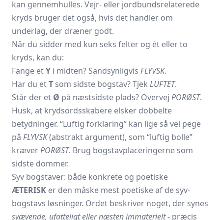
kan gennemhulles. Vejr- eller jordbundsrelaterede
kryds bruger det også, hvis det handler om
underlag, der dræner godt.
Når du sidder med kun seks felter og ét eller to
kryds, kan du:
Fange et
Y
i midten? Sandsynligvis
FLYVSK
.
Har du et
T
som sidste bogstav? Tjek
LUFTET
.
Står der et
Ø
på næstsidste plads? Overvej
PORØST
.
Husk, at krydsordsskabere elsker dobbelte
betydninger. “Luftig forklaring” kan lige så vel pege
på
FLYVSK
(abstrakt argument), som “luftig bolle”
kræver
PORØST
. Brug bogstavplaceringerne som
sidste dommer.
Syv bogstaver: både konkrete og poetiske
ÆTERISK
er den måske mest poetiske af de syv-
bogstavs løsninger. Ordet beskriver noget, der synes
svævende, ufatteligt eller næsten immaterielt
- præcis