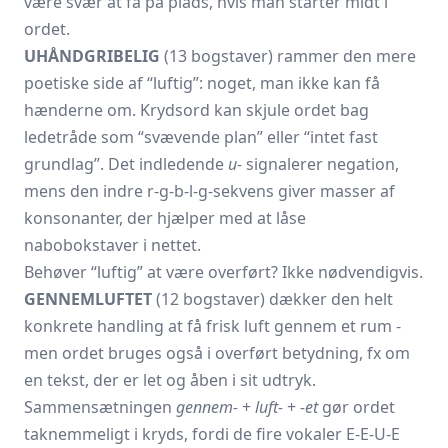
være svær at få på plads, hvis man starter midt i
ordet.
UHÅNDGRIBELIG
(13 bogstaver) rammer den mere
poetiske side af “luftig”: noget, man ikke kan få
hænderne om. Krydsord kan skjule ordet bag
ledetråde som “svævende plan” eller “intet fast
grundlag”. Det indledende
u-
signalerer negation,
mens den indre r-g-b-l-g-sekvens giver masser af
konsonanter, der hjælper med at låse
nabobokstaver i nettet.
Behøver “luftig” at være overført? Ikke nødvendigvis.
GENNEMLUFTET
(12 bogstaver) dækker den helt
konkrete handling at få frisk luft gennem et rum -
men ordet bruges også i overført betydning, fx om
en tekst, der er let og åben i sit udtryk.
Sammensætningen
gennem-
+
luft-
+
-et
gør ordet
taknemmeligt i kryds, fordi de fire vokaler E-E-U-E