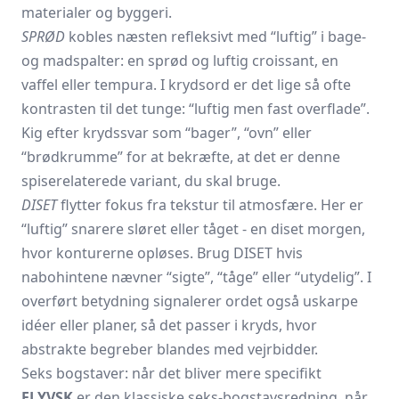
materialer og byggeri.
SPRØD
kobles næsten refleksivt med “luftig” i bage-
og mad­spalter: en sprød og luftig croissant, en
vaffel eller tempura. I krydsord er det lige så ofte
kontrasten til det tunge: “luftig men fast overflade”.
Kig efter krydssvar som “bager”, “ovn” eller
“brødkrumme” for at bekræfte, at det er denne
spise­relaterede variant, du skal bruge.
DISET
flytter fokus fra tekstur til atmosfære. Her er
“luftig” snarere sløret eller tåget - en diset morgen,
hvor konturerne opløses. Brug DISET hvis
nabohintene nævner “sigte”, “tåge” eller “u­tydelig”. I
overført betydning signalerer ordet også uskarpe
idéer eller planer, så det passer i kryds, hvor
abstrakte begreber blandes med vejrbidder.
Seks bogstaver: når det bliver mere specifikt
FLYVSK
er den klassiske seks-bogstavsredning, når