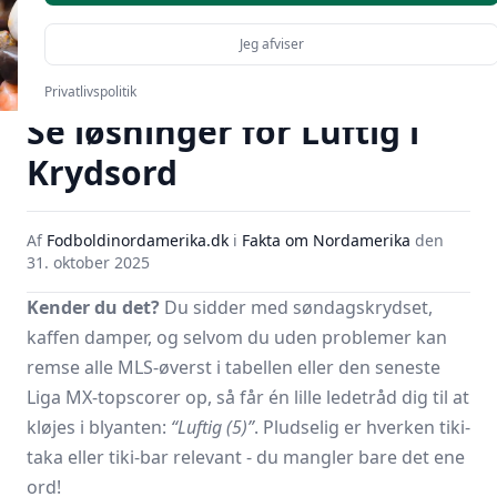
Jeg afviser
Privatlivspolitik
Se løsninger for Luftig i
Krydsord
Af
Fodboldinordamerika.dk
i
Fakta om Nordamerika
den
31. oktober 2025
Kender du det?
Du sidder med søndagskrydset,
kaffen damper, og selvom du uden problemer kan
remse alle MLS-øverst i tabellen eller den seneste
Liga MX-topscorer op, så får én lille ledetråd dig til at
kløjes i blyanten:
“Luftig (5)”
. Pludselig er hverken tiki-
taka eller tiki-bar relevant - du mangler bare det ene
ord!