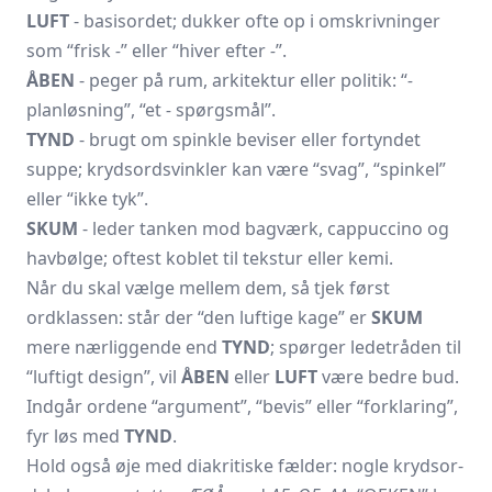
LUFT
- basisordet; dukker ofte op i omskrivninger
som “frisk
-
” eller “hiver efter
-
”.
ÅBEN
- peger på rum, arkitektur eller politik: “
-
planløsning”, “et
-
spørgsmål”.
TYND
- brugt om spinkle beviser eller fortyndet
suppe; krydsordsvinkler kan være “svag”, “spinkel”
eller “ikke tyk”.
SKUM
- leder tanken mod bagværk, cappuccino og
havbølge; oftest koblet til tekstur eller kemi.
Når du skal vælge mellem dem, så tjek først
ordklassen: står der “den luftige kage” er
SKUM
mere nærliggende end
TYND
; spørger ledetråden til
“luftigt design”, vil
ÅBEN
eller
LUFT
være bedre bud.
Indgår ordene “argument”, “bevis” eller “forklaring”,
fyr løs med
TYND
.
Hold også øje med diakritiske fælder: nogle krydsor­