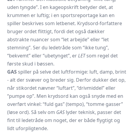
uden tyngde”. I en kageopskrift betyder det, at
krummen er luftig; i en sportsreportage kan en
spiller beskrives som letbenet. Krydsord-forfattere
bruger ordet flittigt, fordi det også dækker
abstrakte nuancer som “let arbejde” eller “let
stemning”. Ser du ledetråde som “ikke tung”,
“bekvemt” eller “ubetynget”, er
LET
som regel det
første skud i bøssen.
GAS
spiller på selve det luftformige: luft, damp, brint
- alt der svæver og breder sig. Derfor dukker det op,
når stikordet nævner “luftart”, “drivmiddel” eller
“pumpe op”. Men krydsord kan også snyde med en
overført vinkel: “fuld gas” (tempo), “tomme gasser”
(løse ord). Så selv om
GAS
lyder teknisk, passer det
fint til ledetråde om noget, der er både flygtigt og
lidt uforpligtende.