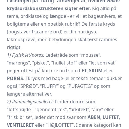
Løsningen på “luftig” afhænger af, hvilken
vinkel
krydsordskonstruktøren sigter efter.
Kig altid på
tema, ordklasse og længde - er vi i et bageunivers, et
boligtema eller en poetisk rubrik? De første kryds
(bogstaver fra andre ord) er din hurtigste
lakmusprøve, men betydningen skal først rammes
rigtigt.
1) Fysisk let/porøs:
Ledetråde som “mousse”,
“marengs”, “pisket”, “hullet stof” eller “let som vat”
peger oftest på kortere ord som
LET
,
SKUM
eller
PORØS
. I kryds med bage- eller tekstiltemaer dukker
også “SPRØD”, “FLUFFY” og “PUFAGTIG” op som
længere alternativer.
2) Rummelig/ventileret:
Finder du ord som
“loftshøjde”, “gennemtræk”, “arkitekt”, “airy” eller
“frisk brise”, leder det mod svar som
ÅBEN
,
LUFTET
,
VENTILERET
eller “HØJLOFTET”. I denne kategori kan