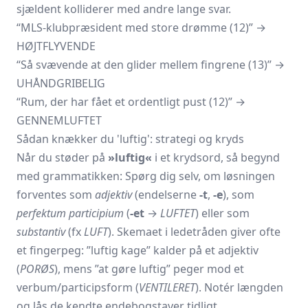
sjældent kolliderer med andre lange svar.
“MLS-klubpræsident med store drømme (12)” →
HØJTFLYVENDE
“Så svævende at den glider mellem fingrene (13)” →
UHÅNDGRIBELIG
“Rum, der har fået et ordentligt pust (12)” →
GENNEMLUFTET
Sådan knækker du 'luftig': strategi og kryds
Når du støder på
»luftig«
i et krydsord, så begynd
med grammatikken: Spørg dig selv, om løsningen
forventes som
adjektiv
(endelserne
-t
,
-e
), som
perfektum participium
(
-et
→
LUFTET
) eller som
substantiv
(fx
LUFT
). Skemaet i ledetråden giver ofte
et fingerpeg: ”luftig kage” kalder på et adjektiv
(
PORØS
), mens ”at gøre luftig” peger mod et
verbum/participsform (
VENTILERET
). Notér længden
og lås de kendte endebogstaver tidligt.