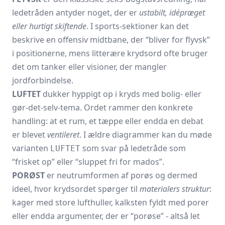
ledetråden antyder noget, der er
ustabilt, idépræget
eller hurtigt skiftende
. I sports-sektioner kan det
beskrive en offensiv midtbane, der “bliver for flyvsk”
i positionerne, mens litterære krydsord ofte bruger
det om tanker eller visioner, der mangler
jordforbindelse.
LUFTET
dukker hyppigt op i kryds med bolig- eller
gør-det-selv-tema. Ordet rammer den konkrete
handling: at et rum, et tæppe eller endda en debat
er blevet
ventileret
. I ældre diagrammer kan du møde
varianten
som svar på ledetråde som
LUFTET
“frisket op” eller “sluppet fri for mados”.
PORØST
er neutrumformen af porøs og dermed
ideel, hvor krydsordet spørger til
materialers struktur
:
kager med store lufthuller, kalksten fyldt med porer
eller endda argumenter, der er “porøse” - altså let