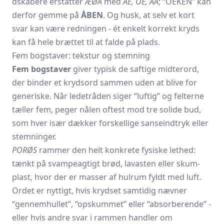
d­skabere erstatter
ÆØÅ
med
AE, OE, AA
; “OEKEN” kan
derfor gemme på
ÅBEN
. Og husk, at selv et kort
svar kan være redningen - ét enkelt korrekt kryds
kan få hele brættet til at falde på plads.
Fem bogstaver: tekstur og stemning
Fem bogstaver
giver typisk de saftige midter­ord,
der binder et krydsord sammen uden at blive for
generiske. Når ledetråden ­siger “luftig” og felterne
tæller fem, peger nålen oftest mod tre solide bud,
som hver især dækker forskellige sanse­indtryk eller
stemninger.
PORØS
rammer den helt konkrete fysiske lethed:
tænkt på svampeagtigt brød, lava­sten eller skum­
plast, hvor der er masser af hulrum fyldt med luft.
Ordet er nyttigt, hvis krydset samtidig nævner
“gennemhullet”, “opskum­met” eller “absorberende” -
eller hvis andre svar i rammen handler om