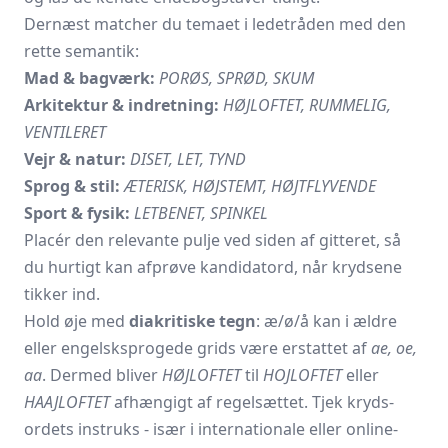
Dernæst matcher du temaet i ledetråden med den
rette semantik:
Mad & bagværk:
PORØS, SPRØD, SKUM
Arkitektur & indretning:
HØJLOFTET, RUMMELIG,
VENTILERET
Vejr & natur:
DISET, LET, TYND
Sprog & stil:
ÆTERISK, HØJSTEMT, HØJTFLYVENDE
Sport & fysik:
LETBENET, SPINKEL
Placér den relevante pulje ved siden af gitteret, så
du hurtigt kan afprøve kandidatord, når krydsene
tikker ind.
Hold øje med
diakritiske tegn
: æ/ø/å kan i ældre
eller engelsksprogede grids være erstattet af
ae, oe,
aa
. Dermed bliver
HØJLOFTET
til
HOJLOFTET
eller
HAAJLOFTET
afhængigt af regelsættet. Tjek kryds­
ordets instruks - især i internationale eller online-