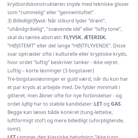
krydsordskonstruktøren snyde med tekniske gloser
som “rummelig” eller “gennemluftet”.
3) Billedligt/flyvsk:
Når stikord lyder “drøm”,
“uhåndgribelig”, “svævende idé” eller “lofty tone”,
skal du tænke abstrakt:
FLYVSK
,
ÆTERISK
,
“HØJSTEMT” eller det lange “HØJTFLYVENDE”. Disse
svar optræder ofte i kulturelle eller kryptiske kryds,
hvor ordet “luftig” beskriver tanker - ikke vejret.
Luftig – korte løsninger (3 bogstaver)
Tre-bogstavsløsninger er guld værd, når du kun har
et par kryds at arbejde med. De fylder minimalt i
gitteret, men åbner ofte for nye forbindelser - og
ordet
luftig
har to stabile kandidater:
LET
og
GAS
.
Begge kan læses både konkret (tung-lettelse,
luftformigt stof) og mere billedligt (uforpligtende,
tomt).
LET
rammer den klassiske betydning “ikke tung,