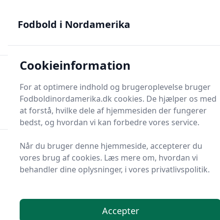
Fodbold i Nordamerika - MLS, Liga MX og NWSL - din guide
til nordamerikansk fodbold
Fodbold i Nordamerika
Cookieinformation
Fodbold i Nordame
For at optimere indhold og brugeroplevelse bruger
Menu
Fodboldinordamerika.dk cookies. De hjælper os med
Søg
Søg
at forstå, hvilke dele af hjemmesiden der fungerer
bedst, og hvordan vi kan forbedre vores service.
Når du bruger denne hjemmeside, accepterer du
vores brug af cookies. Læs mere om, hvordan vi
behandler dine oplysninger, i vores privatlivspolitik.
Accepter