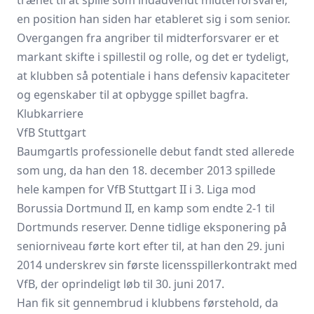
trænet til at spille som indadvendt midterforsvarer,
en position han siden har etableret sig i som senior.
Overgangen fra angriber til midterforsvarer er et
markant skifte i spillestil og rolle, og det er tydeligt,
at klubben så potentiale i hans defensiv kapaciteter
og egenskaber til at opbygge spillet bagfra.
Klubkarriere
VfB Stuttgart
Baumgartls professionelle debut fandt sted allerede
som ung, da han den 18. december 2013 spillede
hele kampen for VfB Stuttgart II i 3. Liga mod
Borussia Dortmund II, en kamp som endte 2-1 til
Dortmunds reserver. Denne tidlige eksponering på
seniorniveau førte kort efter til, at han den 29. juni
2014 underskrev sin første licensspillerkontrakt med
VfB, der oprindeligt løb til 30. juni 2017.
Han fik sit gennembrud i klubbens førstehold, da