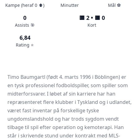
Kampe (heraf 0 ⬆️)
Minutter
Mål ⚽️
0
🟨 2 • 🟥 0
Assists 🎯
Kort
6,84
Rating ⭐️
Timo Baumgartl (født 4. marts 1996 i Böblingen) er
en tysk professionel fodboldspiller, som spiller som
midterforsvarer. I løbet af sin karriere har han
repræsenteret flere klubber i Tyskland og i udlandet,
været fast inventar på forskellige tyske
ungdomslandshold og har trods sygdom vendt
tilbage til spil efter operation og kemoterapi. Han
står i skrivende stund under kontrakt med MLS-