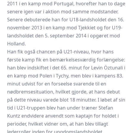
2011 i en kamp mod Portugal, hvorefter han to dage
senere igen var i aktion mod samme modstander.
Senere debuterede han for U18-landsholdet den 16.
november 2013 i en kamp mod Tjekkiet og for U19-
landsholdet den 5. september 2014 i opgøret mod
Holland.
Han fik også chancen på U21-niveau, hvor hans
første kamp fik en bemærkelsesværdig forlængelse:
han blev indskiftet i det 65. minut for Levin Öztunali i
en kamp mod Polen i Tychy, men blev i kampens 83.
minut udvist for en forseelse svarende til en
nødbremsesituation, hvilket gjorde, at hans debut
på dette niveau varede blot 18 minutter. I løbet af sin
tid i U21-truppen blev han under træner Stefan
Kuntz endvidere anvendt som kaptajn for holdet i
perioder, hvilket vidner om, at han blev tillagt
lederroller inden for ungdomslandsholdet.