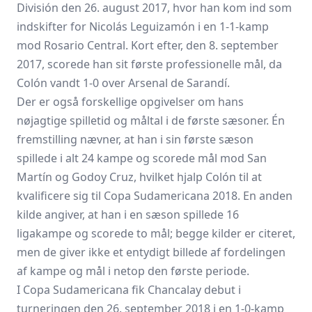
División den 26. august 2017, hvor han kom ind som
indskifter for Nicolás Leguizamón i en 1-1-kamp
mod Rosario Central. Kort efter, den 8. september
2017, scorede han sit første professionelle mål, da
Colón vandt 1-0 over Arsenal de Sarandí.
Der er også forskellige opgivelser om hans
nøjagtige spilletid og måltal i de første sæsoner. Én
fremstilling nævner, at han i sin første sæson
spillede i alt 24 kampe og scorede mål mod San
Martín og Godoy Cruz, hvilket hjalp Colón til at
kvalificere sig til Copa Sudamericana 2018. En anden
kilde angiver, at han i en sæson spillede 16
ligakampe og scorede to mål; begge kilder er citeret,
men de giver ikke et entydigt billede af fordelingen
af kampe og mål i netop den første periode.
I Copa Sudamericana fik Chancalay debut i
turneringen den 26. september 2018 i en 1-0-kamp