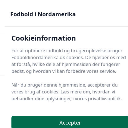
Fodbold i Nordamerika - MLS, Liga MX og NWSL - din guide
til nordamerikansk fodbold
Fodbold i Nordamerika
Cookieinformation
Fodbold i Nordame
For at optimere indhold og brugeroplevelse bruger
Menu
Fodboldinordamerika.dk cookies. De hjælper os med
Søg
Søg
at forstå, hvilke dele af hjemmesiden der fungerer
bedst, og hvordan vi kan forbedre vores service.
Når du bruger denne hjemmeside, accepterer du
vores brug af cookies. Læs mere om, hvordan vi
behandler dine oplysninger, i vores privatlivspolitik.
Accepter