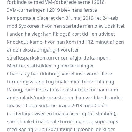
forbindelse med VM‑forberedelserne i 2018.
I VM‑turneringen i 2019 blev hans første
kampomtale placeret den 31. maj 2019 i et 2-1‑tab
mod Sydkorea, hvor han startede men blev udskiftet
i anden halvleg; han fik også kort tid i en udvidet
knockout‑kamp, hvor han kom ind i 12. minut af den
anden ekstraomgang, hvorefter
straffesparkskonkurrencen afgjorde kampen.
Meritter, statistikker og bemærkninger
Chancalay har i klubregi været involveret i flere
turneringsslutspil og finaler med både Colón og
Racing, men flere af disse afsluttede for ham som
andenplads/underpræstation: han var blandt andet
finalist i Copa Sudamericana 2019 med Colón
(underlaget viser en finaleplacering for klubben),
samt finalist i nationale turneringer og supercups
med Racing Club i 2021 ifølge tilgængelige kilder.