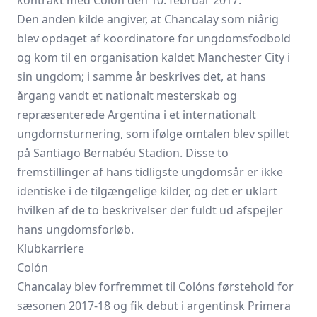
kontrakt med Colón den 10. februar 2017.
Den anden kilde angiver, at Chancalay som niårig
blev opdaget af koordinatore for ungdomsfodbold
og kom til en organisation kaldet Manchester City i
sin ungdom; i samme år beskrives det, at hans
årgang vandt et nationalt mesterskab og
repræsenterede Argentina i et internationalt
ungdomsturnering, som ifølge omtalen blev spillet
på Santiago Bernabéu Stadion. Disse to
fremstillinger af hans tidligste ungdomsår er ikke
identiske i de tilgængelige kilder, og det er uklart
hvilken af de to beskrivelser der fuldt ud afspejler
hans ungdomsforløb.
Klubkarriere
Colón
Chancalay blev forfremmet til Colóns førstehold for
sæsonen 2017-18 og fik debut i argentinsk Primera