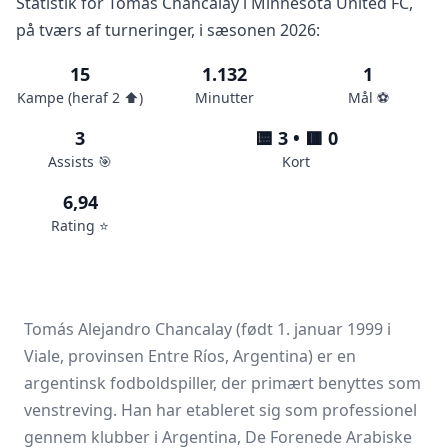
Statistik for Tomás Chancalay i Minnesota United FC,
på tværs af turneringer, i sæsonen 2026:
15
1.132
1
Kampe (heraf 2 ⬆️)
Minutter
Mål ⚽️
3
🟨 3 • 🟥 0
Assists 🎯
Kort
6,94
Rating ⭐️
Tomás Alejandro Chancalay (født 1. januar 1999 i
Viale, provinsen Entre Ríos, Argentina) er en
argentinsk fodboldspiller, der primært benyttes som
venstreving. Han har etableret sig som professionel
gennem klubber i Argentina, De Forenede Arabiske