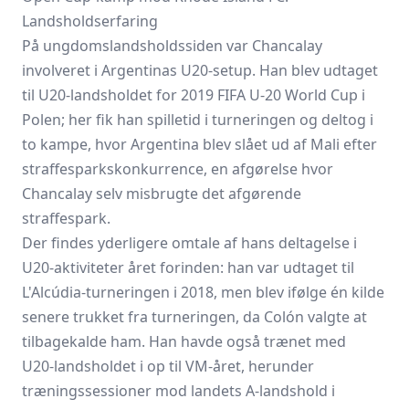
Landsholdserfaring
På ungdomslandsholdssiden var Chancalay
involveret i Argentinas U20‑setup. Han blev udtaget
til U20‑landsholdet for 2019 FIFA U‑20 World Cup i
Polen; her fik han spilletid i turneringen og deltog i
to kampe, hvor Argentina blev slået ud af Mali efter
straffesparkskonkurrence, en afgørelse hvor
Chancalay selv misbrugte det afgørende
straffespark.
Der findes yderligere omtale af hans deltagelse i
U20‑aktiviteter året forinden: han var udtaget til
L'Alcúdia‑turneringen i 2018, men blev ifølge én kilde
senere trukket fra turneringen, da Colón valgte at
tilbagekalde ham. Han havde også trænet med
U20‑landsholdet i op til VM‑året, herunder
træningssessioner mod landets A‑landshold i