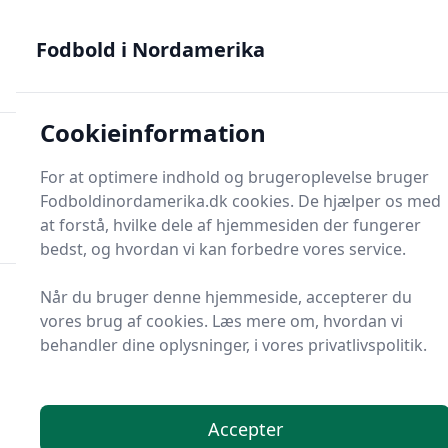
Fodbold i Nordamerika - MLS, Liga MX og NWSL - din guide
til nordamerikansk fodbold
Fodbold i Nordamerika
Cookieinformation
Fodbold i Nordame
For at optimere indhold og brugeroplevelse bruger
Menu
Fodboldinordamerika.dk cookies. De hjælper os med
Søg
Søg
at forstå, hvilke dele af hjemmesiden der fungerer
bedst, og hvordan vi kan forbedre vores service.
Når du bruger denne hjemmeside, accepterer du
vores brug af cookies. Læs mere om, hvordan vi
behandler dine oplysninger, i vores privatlivspolitik.
Accepter