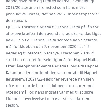
henholdsvis otte og femten ligamål, hvor særligt
2019/20-sæsonen fremstod som hans mest
produktive i Israel, idet han var klubbens topscorer
den sæson.
I juli 2020 skiftede Agada til Hapoel Haifa på lån for
at prøve kræfter i den øverste israelske række, Ligat
ha'Al. I sin tid i Hapoel Haifa scorede han sit første
mål for klubben den 7. november 2020 i et 1-2-
nederlag til Maccabi Netanya. I sæsonen 2020/21
stod han noteret for seks ligamål for Hapoel Haifa.
Efter låneopholdet vendte Agada tilbage til Hapoel
Katamon, der i mellemtiden var omdøbt til Hapoel
Jerusalem. I 2021/22-sæsonen leverede han igen
cifre, der gjorde ham til klubbens topscorer med
otte ligamål, og hans indsats var med til at sikre
klubbens overlevelse i den øverste række den
sæson.