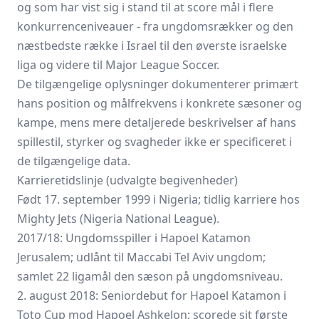
og som har vist sig i stand til at score mål i flere
konkurrenceniveauer - fra ungdomsrækker og den
næstbedste række i Israel til den øverste israelske
liga og videre til Major League Soccer.
De tilgængelige oplysninger dokumenterer primært
hans position og målfrekvens i konkrete sæsoner og
kampe, mens mere detaljerede beskrivelser af hans
spillestil, styrker og svagheder ikke er specificeret i
de tilgængelige data.
Karrieretidslinje (udvalgte begivenheder)
Født 17. september 1999 i Nigeria; tidlig karriere hos
Mighty Jets (Nigeria National League).
2017/18: Ungdomsspiller i Hapoel Katamon
Jerusalem; udlånt til Maccabi Tel Aviv ungdom;
samlet 22 ligamål den sæson på ungdomsniveau.
2. august 2018: Seniordebut for Hapoel Katamon i
Toto Cup mod Hapoel Ashkelon; scorede sit første