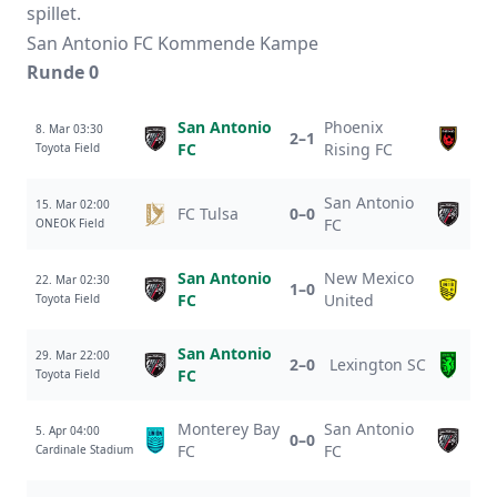
spillet.
San Antonio FC Kommende Kampe
Runde 0
San Antonio
Phoenix
8. Mar 03:30
2–1
FC
Rising FC
Toyota Field
San Antonio
15. Mar 02:00
FC Tulsa
0–0
FC
ONEOK Field
San Antonio
New Mexico
22. Mar 02:30
1–0
FC
United
Toyota Field
San Antonio
29. Mar 22:00
2–0
Lexington SC
FC
Toyota Field
Monterey Bay
San Antonio
5. Apr 04:00
0–0
FC
FC
Cardinale Stadium