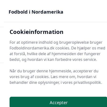
Fodbold i Nordamerika - MLS, Liga MX og NWSL - din guide
til nordamerikansk fodbold
Fodbold i Nordamerika
Cookieinformation
Fodbold i Nordame
For at optimere indhold og brugeroplevelse bruger
Menu
Fodboldinordamerika.dk cookies. De hjælper os med
Søg
Søg
at forstå, hvilke dele af hjemmesiden der fungerer
bedst, og hvordan vi kan forbedre vores service.
Når du bruger denne hjemmeside, accepterer du
vores brug af cookies. Læs mere om, hvordan vi
behandler dine oplysninger, i vores privatlivspolitik.
Accepter