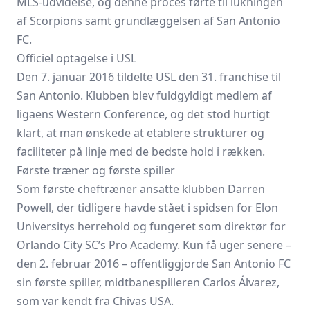
MLS-udvidelse, og denne proces førte til lukningen
af Scorpions samt grundlæggelsen af San Antonio
FC.
Officiel optagelse i USL
Den 7. januar 2016 tildelte USL den 31. franchise til
San Antonio. Klubben blev fuldgyldigt medlem af
ligaens Western Conference, og det stod hurtigt
klart, at man ønskede at etablere strukturer og
faciliteter på linje med de bedste hold i rækken.
Første træner og første spiller
Som første cheftræner ansatte klubben Darren
Powell, der tidligere havde stået i spidsen for Elon
Universitys herrehold og fungeret som direktør for
Orlando City SC’s Pro Academy. Kun få uger senere –
den 2. februar 2016 – offentliggjorde San Antonio FC
sin første spiller, midtbanespilleren Carlos Álvarez,
som var kendt fra Chivas USA.