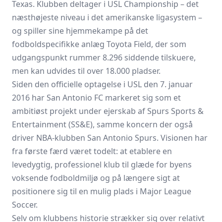
Texas. Klubben deltager i
USL Championship
– det
næsthøjeste niveau i det amerikanske ligasystem –
og spiller sine hjemmekampe på det
fodboldspecifikke anlæg Toyota Field, der som
udgangspunkt rummer 8.296 siddende tilskuere,
men kan udvides til over 18.000 pladser.
Siden den officielle optagelse i USL den 7. januar
2016 har San Antonio FC markeret sig som et
ambitiøst projekt under ejerskab af Spurs Sports &
Entertainment (SS&E), samme koncern der også
driver NBA-klubben San Antonio Spurs. Visionen har
fra første færd været todelt: at etablere en
levedygtig, professionel klub til glæde for byens
voksende fodboldmiljø og på længere sigt at
positionere sig til en mulig plads i Major League
Soccer.
Selv om klubbens historie strækker sig over relativt