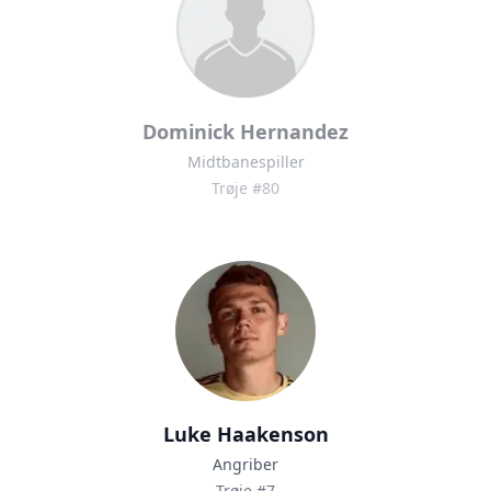
Dominick Hernandez
Midtbanespiller
Trøje #80
Luke Haakenson
Angriber
Trøje #7