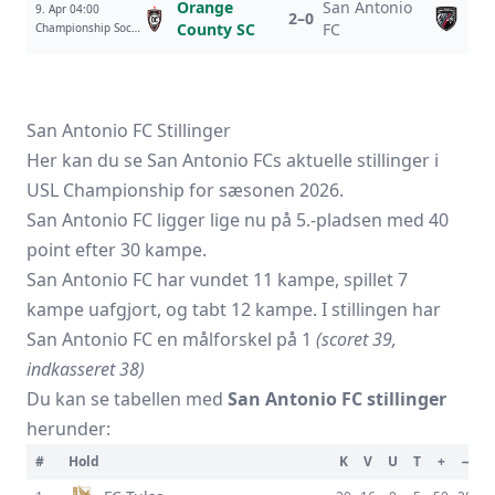
Orange
San Antonio
9. Apr 04:00
2–0
County SC
FC
Championship Soccer Stadium
San Antonio FC Stillinger
Her kan du se San Antonio FCs aktuelle stillinger i
USL Championship for sæsonen 2026.
San Antonio FC ligger lige nu på 5.-pladsen med 40
point efter 30 kampe.
San Antonio FC har vundet 11 kampe, spillet 7
kampe uafgjort, og tabt 12 kampe. I stillingen har
San Antonio FC en målforskel på 1
(scoret 39,
indkasseret 38)
Du kan se tabellen med
San Antonio FC stillinger
herunder:
#
Hold
K
V
U
T
+
−