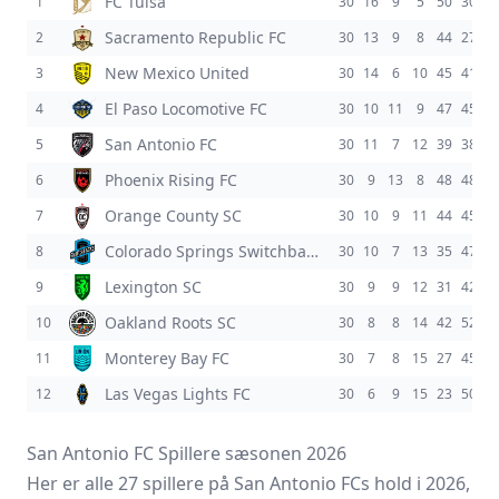
FC Tulsa
1
30
16
9
5
50
30
2
Sacramento Republic FC
2
30
13
9
8
44
27
1
New Mexico United
3
30
14
6
10
45
41
El Paso Locomotive FC
4
30
10
11
9
47
45
San Antonio FC
5
30
11
7
12
39
38
Phoenix Rising FC
6
30
9
13
8
48
48
Orange County SC
7
30
10
9
11
44
45
-
Colorado Springs Switchbacks FC
8
30
10
7
13
35
47
-1
Lexington SC
9
30
9
9
12
31
42
-1
Oakland Roots SC
10
30
8
8
14
42
52
-1
Monterey Bay FC
11
30
7
8
15
27
45
-1
Las Vegas Lights FC
12
30
6
9
15
23
50
-2
San Antonio FC Spillere sæsonen 2026
Her er alle 27 spillere på San Antonio FCs hold i 2026,